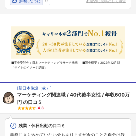
参考になった
0
不適切な投稿として報告
■実査委託先：日本マーケティングリサーチ機構 ■調査概要：2023年12月期
「サイトのイメージ調査」
[
新日本住設（株）
]
マーケティング関連職
40代後半女性
年収600万
円
の口コミ
4.3
残業・休日出勤の口コミ
業務に入り込めていない分もありますが今のことろ自分は残