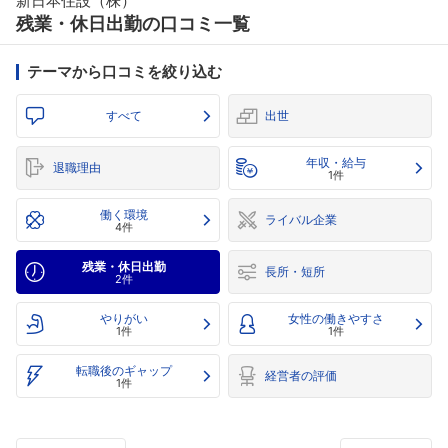
新日本住設（株）
残業・休日出勤の口コミ一覧
テーマから口コミを絞り込む
すべて
出世
年収・給与
退職理由
1件
働く環境
ライバル企業
4件
残業・休日出勤
長所・短所
2件
やりがい
女性の働きやすさ
1件
1件
転職後のギャップ
経営者の評価
1件