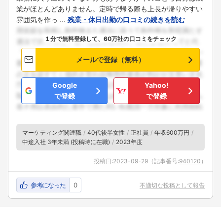
業がほとんどありません。定時で帰る際も上長が帰りやすい
雰囲気を作っ ...
残業・休日出勤の口コミの続きを読む
１分で無料登録して、60万社の口コミをチェック
メールで登録（無料）
Google
Yahoo!
で登録
で登録
マーケティング関連職
40代後半女性
正社員
年収600万円
中途入社 3年未満 (投稿時に在職)
2023年度
投稿日:
2023-09-29
（記事番号:
940120
）
参考になった
0
不適切な投稿として報告