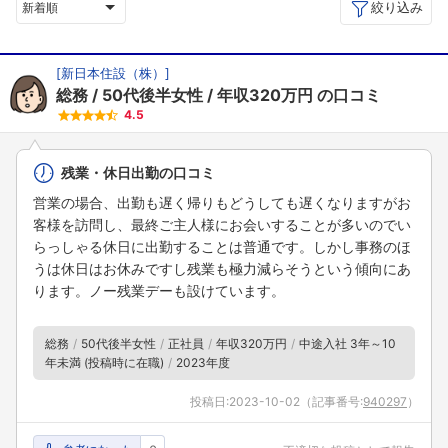
絞り込み
新着順
[
新日本住設（株）
]
総務
50代後半女性
年収320万円
の口コミ
4.5
残業・休日出勤の口コミ
営業の場合、出勤も遅く帰りもどうしても遅くなりますがお
客様を訪問し、最終ご主人様にお会いすることが多いのでい
らっしゃる休日に出勤することは普通です。しかし事務のほ
うは休日はお休みですし残業も極力減らそうという傾向にあ
ります。ノー残業デーも設けています。
総務
50代後半女性
正社員
年収320万円
中途入社 3年～10
年未満 (投稿時に在職)
2023年度
投稿日:
2023-10-02
（記事番号:
940297
）