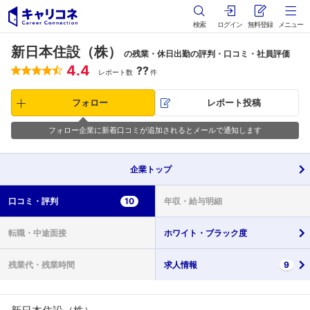
検索
ログイン
無料登録
メニュー
新日本住設（株）
の残業・休日出勤の評判・口コミ・社員評価
4.4
??
レポート数
件
フォロー
レポート投稿
フォロー企業に新着口コミが追加されるとメールで通知します
企業
トップ
口コミ・
評判
10
年収・
給与明細
転職・
中途面接
ホワイト・
ブラック度
残業代・
残業時間
求人情報
9