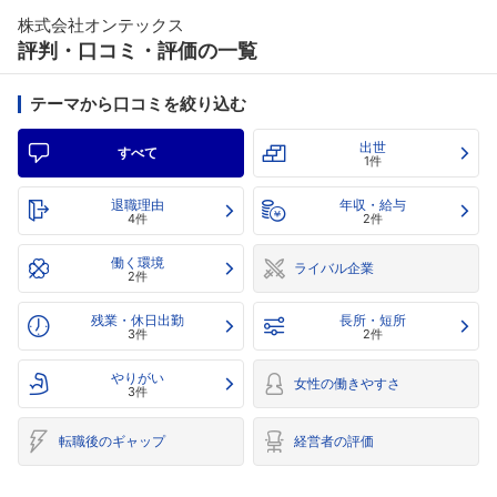
株式会社オンテックス
評判・口コミ・評価の一覧
テーマから口コミを絞り込む
出世
すべて
1件
退職理由
年収・給与
4件
2件
働く環境
ライバル企業
2件
残業・休日出勤
長所・短所
3件
2件
やりがい
女性の働きやすさ
3件
転職後のギャップ
経営者の評価