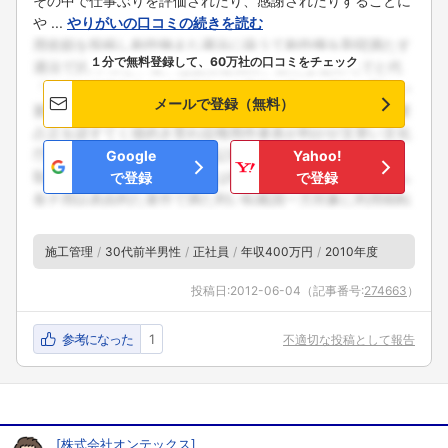
その中で仕事ぶりを評価されたり、感謝されたりすることに
や ...
やりがいの口コミの続きを読む
１分で無料登録して、60万社の口コミをチェック
メールで登録（無料）
Google
Yahoo!
で登録
で登録
施工管理
30代前半男性
正社員
年収400万円
2010年度
投稿日:
2012-06-04
（記事番号:
274663
）
参考になった
1
不適切な投稿として報告
[
株式会社オンテックス
]