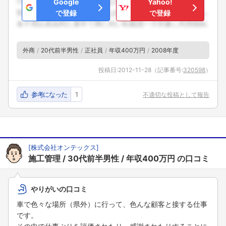
Google
Yahoo!
で登録
で登録
外商
20代前半男性
正社員
年収400万円
2008年度
投稿日:
2012-11-28
（記事番号:
320598
）
参考になった
1
不適切な投稿として報告
[
株式会社オンテックス
]
施工管理
30代前半男性
年収400万円
の口コミ
やりがいの口コミ
車で色々な場所（県外）に行って、色んな顧客と接する仕事
です。