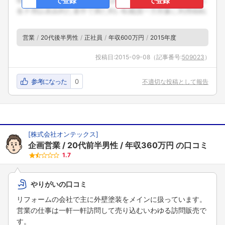
で登録
で登録
こちらの企業もフォローしませんか？
営業
20代後半男性
正社員
年収600万円
2015年度
投稿日:
2015-09-08
（記事番号:
509023
）
参考になった
0
不適切な投稿として報告
[
株式会社オンテックス
]
企画営業
20代前半男性
年収360万円
の口コミ
1.7
やりがいの口コミ
リフォームの会社で主に外壁塗装をメインに扱っています。
営業の仕事は一軒一軒訪問して売り込むいわゆる訪問販売で
す。