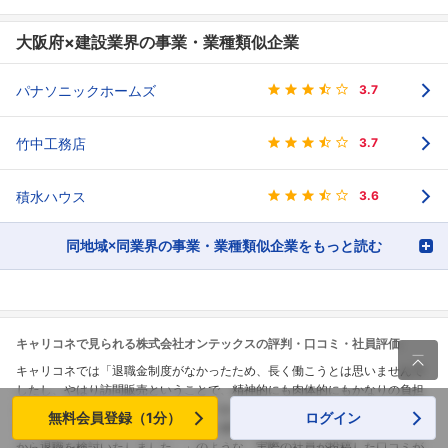
大阪府×建設業界の事業・業種類似企業
パナソニックホームズ
3.7
竹中工務店
3.7
積水ハウス
3.6
同地域×同業界の事業・業種類似企業をもっと読む
キャリコネで見られる株式会社オンテックスの評判・口コミ・社員評価

キャリコネでは「退職金制度がなかったため、長く働こうとは思いませんで
したし、やはり訪問販売ということで、精神的にも肉体的にもかなりの負担
があり、離職率が高いのも事実としてありました。住宅手当があるが、結婚
無料会員登録（1分）
ログイン
すると手当がなくなってしまうことに疑問を感じておりました。以上の理由
から退職を検討いたしました。」のような、実際の社員が投稿した口コミが