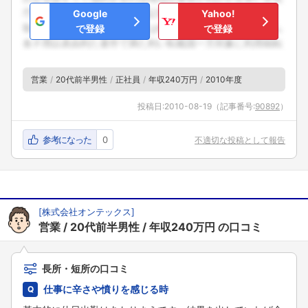
Google
Yahoo!
で登録
で登録
営業
20代前半男性
正社員
年収240万円
2010年度
投稿日:
2010-08-19
（記事番号:
90892
）
参考になった
0
不適切な投稿として報告
[
株式会社オンテックス
]
営業
20代前半男性
年収240万円
の口コミ
長所・短所の口コミ
仕事に辛さや憤りを感じる時