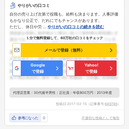
やりがいの口コミ
自分の売り上げ次第で役職も、給料も決まります。人事評価
もかなり公正で、だれにでもチャンスがあります。
ただし、休日や労 ...
やりがいの口コミの続きを読む
１分で無料登録して、60万社の口コミをチェック
メールで登録（無料）
Google
Yahoo!
で登録
で登録
代理店営業
30代後半男性
正社員
年収800万円
2013年度
投稿日:
2017-02-15
（記事番号:
649746
）
参考になった
0
不適切な投稿として報告