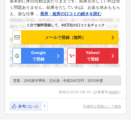
基本的に休日出勤はあたりまえです。結果を出していれば全
く問題ありません。結果をだしていれば、お金も休みももら
え、楽な仕事 ...
長所・短所の口コミの続きを読む
１分で無料登録して、60万社の口コミをチェック
メールで登録（無料）
Google
Yahoo!
で登録
で登録
営業
20代前半男性
正社員
年収240万円
2010年度
投稿日:
2010-08-19
（記事番号:
90891
）
参考になった
1
不適切な投稿として報告