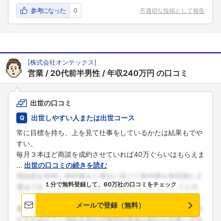
参考になった
0
不適切な投稿として報告
[
株式会社オンテックス
]
営業
20代前半男性
年収240万円
の口コミ
出世の口コミ
出世しやすい人または出世コース
常に目標を持ち、上を見て仕事をしているかたは結果もでや
すい。
毎月３本ほど商談を成約させていれば40万ぐらいはもらえま
...
出世の口コミの続きを読む
１分で無料登録して、60万社の口コミをチェック
メールで登録（無料）