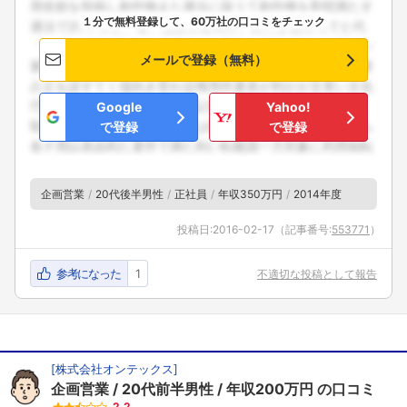
１分で無料登録して、60万社の口コミをチェック
メールで登録（無料）
Google
Yahoo!
で登録
で登録
企画営業
20代後半男性
正社員
年収350万円
2014年度
投稿日:
2016-02-17
（記事番号:
553771
）
参考になった
1
不適切な投稿として報告
[
株式会社オンテックス
]
企画営業
20代前半男性
年収200万円
の口コミ
2.2