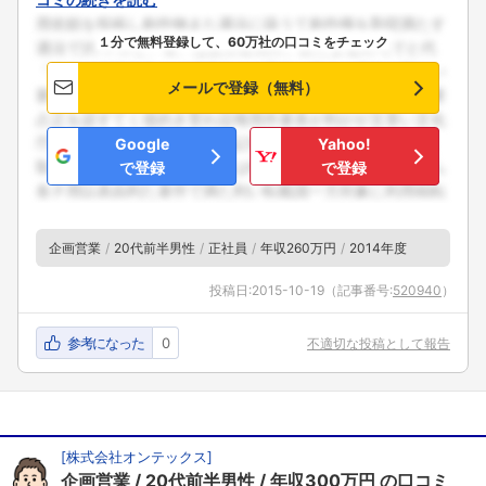
１分で無料登録して、60万社の口コミをチェック
メールで登録（無料）
Google
Yahoo!
で登録
で登録
企画営業
20代前半男性
正社員
年収260万円
2014年度
投稿日:
2015-10-19
（記事番号:
520940
）
参考になった
0
不適切な投稿として報告
[
株式会社オンテックス
]
企画営業
20代前半男性
年収300万円
の口コミ