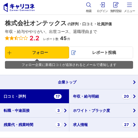
検索
ログイン
無料登録
メニュー
株式会社オンテックス
の評判・口コミ・社員評価
年収・給与ややりがい、出世コース、退職理由まで
2.2
45
レポート数
件
フォロー
レポート投稿
フォロー企業に新着口コミが追加されるとメールで通知します
企業
トップ
口コミ・
評判
17
年収・
給与明細
20
転職・
中途面接
3
ホワイト・
ブラック度
残業代・
残業時間
3
求人情報
27