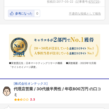
投稿日:
2017-05-22
（記事番号:
670725
）
参考になった
0
不適切な投稿として報告
■実査委託先：日本マーケティングリサーチ機構 ■調査概要：2023年12月期
「サイトのイメージ調査」
[
株式会社オンテックス
]
代理店営業
30代後半男性
年収800万円
の口コ
ミ
2.3