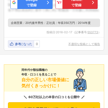
で登録
で登録
企画営業
20代後半男性
正社員
年収350万円
2014年度
投稿日:
2016-02-17
（記事番号:
553773
）
参考になった
0
不適切な投稿として報告
同年代や類似職種の
年収・口コミを見ることで
自分の正しい市場価値に
気付くきっかけに！
60万社以上の本音の口コミを公開中