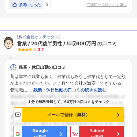
参考になった
0
不適切な投稿として報告
[
株式会社オンテックス
]
営業
20代後半男性
年収600万円
の口コミ
3.7
残業・休日出勤の口コミ
昔は非常に残業も多く、残業代もみなし残業代として一定額
が出るだけだったが、ここ数年で会社が激変してきている。
管理職に ...
残業・休日出勤の口コミの続きを読む
１分で無料登録して、60万社の口コミをチェック
メールで登録（無料）
フォローしました
Google
Yahoo!