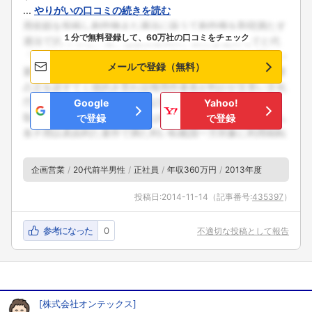
...
やりがいの口コミの続きを読む
１分で無料登録して、60万社の口コミをチェック
メールで登録（無料）
Google
Yahoo!
で登録
で登録
企画営業
20代前半男性
正社員
年収360万円
2013年度
投稿日:
2014-11-14
（記事番号:
435397
）
参考になった
0
不適切な投稿として報告
[
株式会社オンテックス
]