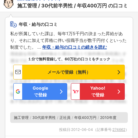
施工管理
30代前半男性
年収400万円
の口コミ
年収・給与の口コミ
私が所属していた課は、毎年1万5千円の決まった昇給があ
り、それに加えて昇格に伴い役職手当が数千円付くといった
制度でした。 ...
年収・給与の口コミの続きを読む
１分で無料登録して、60万社の口コミをチェック
メールで登録（無料）
Google
Yahoo!
で登録
で登録
施工管理
30代前半男性
正社員
年収400万円
2010年度
投稿日:
2012-06-04
（記事番号:
274662
）