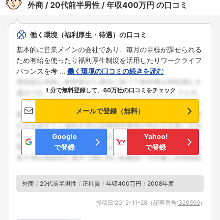
外商
20代前半男性
年収400万円
の口コミ
働く環境（福利厚生・待遇）の口コミ
基本的に営業メインの会社であり、毎月の目標が課せられる
ため有給を使ったり福利厚生制度を活用したりワークライフ
バランスを考 ...
働く環境の口コミの続きを読む
１分で無料登録して、60万社の口コミをチェック
メールで登録（無料）
Google
Yahoo!
で登録
で登録
外商
20代前半男性
正社員
年収400万円
2008年度
投稿日:
2012-11-28
（記事番号:
320599
）