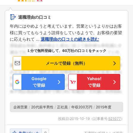
退職理由の口コミ
年内にはやめようと考えています。営業というよりかはお客
様に買ってもらうよう説得をしているようで、お客様の要望
に応えられて ...
退職理由の口コミの続きを読む
１分で無料登録して、60万社の口コミをチェック
メールで登録（無料）
Google
Yahoo!
で登録
で登録
企画営業
20代前半男性
正社員
年収200万円
2015年度
投稿日:
2015-10-19
（記事番号:
521077
）
参考になった
0