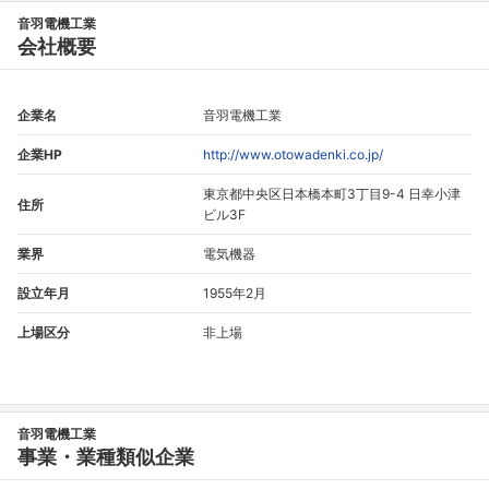
音羽電機工業
会社概要
企業名
音羽電機工業
企業HP
http://www.otowadenki.co.jp/
東京都中央区日本橋本町3丁目9-4 日幸小津
住所
ビル3F
業界
電気機器
設立年月
1955年2月
フォローしました
上場区分
非上場
こちらの企業もフォローしませんか？
音羽電機工業
事業・業種類似企業