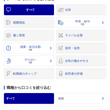
すべて
出世
年収・給与
退職理由
1件
働く環境
ライバル企業
残業・休日出勤
長所・短所
1件
やりがい
女性の働きやすさ
1件
転職後のギャップ
経営者の評価
職種から口コミを絞り込む
すべて
技術