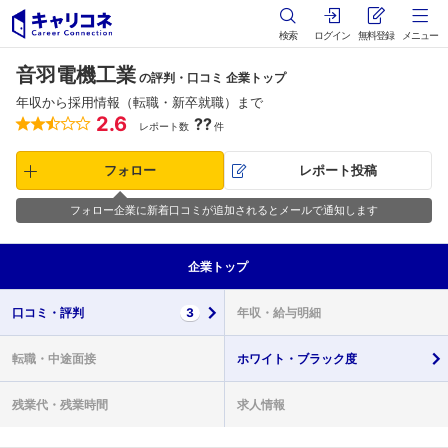
検索
ログイン
無料登録
メニュー
音羽電機工業
の評判・口コミ 企業トップ
年収から採用情報（転職・新卒就職）まで
2.6
??
レポート数
件
フォロー
レポート投稿
フォロー企業に新着口コミが追加されるとメールで通知します
企業
トップ
口コミ・
評判
3
年収・
給与明細
転職・
中途面接
ホワイト・
ブラック度
残業代・
残業時間
求人情報