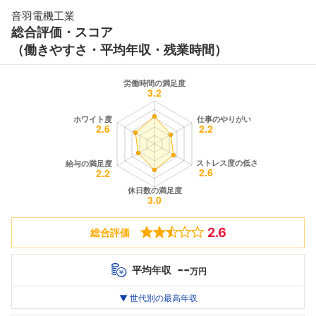
音羽電機工業
総合評価・スコア
（働きやすさ・平均年収・残業時間）
2.6
総合評価
--
平均年収
万円
世代別
20代
▼ 世代別の最高年収
30代
40代
最高年収
--万
--万
--万