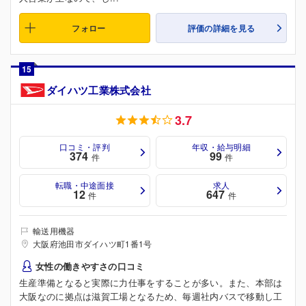
フォロー
評価の詳細を見る
15
ダイハツ工業株式会社
3.7
口コミ・評判
年収・給与明細
374
99
件
件
転職・中途面接
求人
12
647
件
件
輸送用機器
大阪府池田市ダイハツ町1番1号
女性の働きやすさの口コミ
生産準備となると実際に力仕事をすることが多い。また、本部は
大阪なのに拠点は滋賀工場となるため、毎週社内バスで移動し工