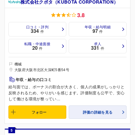
株式会社クボタ（KUBOTA CORPORATION）
3.8
口コミ・評判
年収・給与明細
334
97
件
件
転職・中途面接
求人
20
331
件
件
機械
大阪府大阪市北区大深町5番54号
年収・給与の口コミ
給与面では、ボーナスの割合が大きく、個人の成果がしっかりと
反映されるため、やりがいを感じます。評価制度も公平で、安心
して働ける環境が整ってい...
フォロー
評価の詳細を見る
5