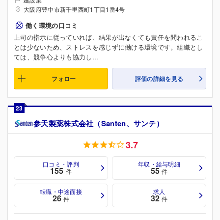
大阪府豊中市新千里西町1丁目1番4号
働く環境の口コミ
上司の指示に従っていれば、結果が出なくても責任を問われるこ
とは少ないため、ストレスを感じずに働ける環境です。組織とし
ては、競争心よりも協力し...
フォロー
評価の詳細を見る
23
参天製薬株式会社（Santen、サンテ）
3.7
口コミ・評判
年収・給与明細
155
55
件
件
転職・中途面接
求人
26
32
件
件