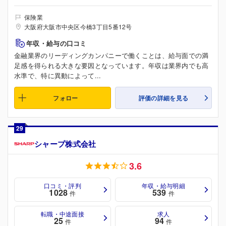
保険業
大阪府大阪市中央区今橋3丁目5番12号
年収・給与の口コミ
金融業界のリーディングカンパニーで働くことは、給与面での満
足感を得られる大きな要因となっています。年収は業界内でも高
水準で、特に異動によって...
フォロー
評価の詳細を見る
29
シャープ株式会社
3.6
口コミ・評判
年収・給与明細
1028
539
件
件
転職・中途面接
求人
25
94
件
件