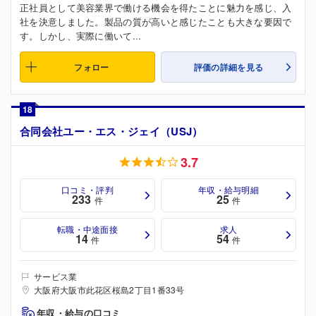
正社員として美容業界で働ける機会を得たことに魅力を感じ、入
社を決意しました。製品の質が高いと感じたことも大きな要因で
す。しかし、実際に働いて...
フォロー
評価の詳細を見る
18
合同会社ユー・エス・ジェイ（USJ）
3.7
口コミ・評判
年収・給与明細
233
25
件
件
転職・中途面接
求人
14
54
件
件
サービス業
大阪府大阪市此花区桜島2丁目1番33号
年収・給与の口コミ