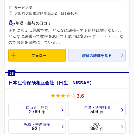
サービス業
大阪府大阪市北区堂島浜2丁目1番40号
年収・給与の口コミ
正直に言えば最悪です。どんなに頑張っても給料は増えないし、
どんなに頑張って数字をあげても給与は変わらず・・・・・。な
のでお金を目的にしている...
フォロー
評価の詳細を見る
28
日本生命保険相互会社（日生、NISSAY）
3.6
口コミ・評判
年収・給与明細
2769
504
件
件
転職・中途面接
求人
92
397
件
件