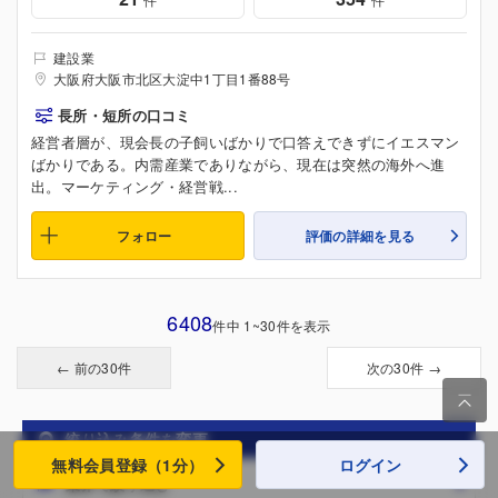
建設業
大阪府大阪市北区大淀中1丁目1番88号
長所・短所の口コミ
経営者層が、現会長の子飼いばかりで口答えできずにイエスマン
ばかりである。内需産業でありながら、現在は突然の海外へ進
出。マーケティング・経営戦...
フォロー
評価の詳細を見る
6408
件中 1~30件を表示
← 前の30件
次の30件 →

絞り込み条件を変更
無料会員登録（1分）
ログイン
業界で絞り込む