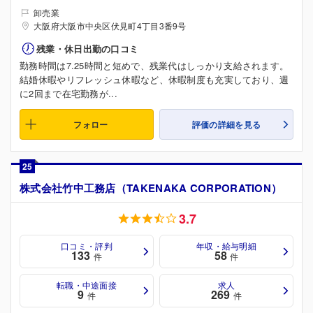
卸売業
大阪府大阪市中央区伏見町4丁目3番9号
残業・休日出勤の口コミ
勤務時間は7.25時間と短めで、残業代はしっかり支給されます。
結婚休暇やリフレッシュ休暇など、休暇制度も充実しており、週
に2回まで在宅勤務が...
フォロー
評価の詳細を見る
25
株式会社竹中工務店（TAKENAKA CORPORATION）
3.7
口コミ・評判
年収・給与明細
133
58
件
件
転職・中途面接
求人
9
269
件
件