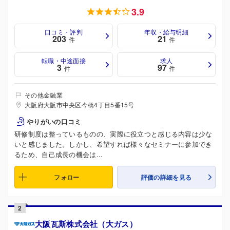
3.9
口コミ・評判
年収・給与明細
203
21
件
件
転職・中途面接
求人
3
97
件
件
その他金融業
大阪府大阪市中央区今橋4丁目5番15号
やりがいの口コミ
研修制度は整っているものの、実際に役立つと感じる内容は少な
いと感じました。しかし、希望すれば様々なセミナーに参加でき
るため、自己成長の機会は...
フォロー
評価の詳細を見る
2
大阪瓦斯株式会社（大ガス）