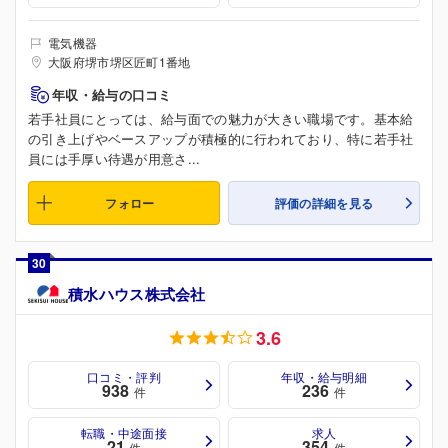
電気機器
大阪府堺市堺区匠町1番地
年収・給与の口コミ
若手社員にとっては、給与面での魅力が大きい職場です。基本給
の引き上げやベースアップが積極的に行われており、特に若手社
員には手厚い待遇が用意さ...
フォロー
評価の詳細を見る
30
積水ハウス株式会社
3.6
口コミ・評判
年収・給与明細
938
236
件
件
転職・中途面接
求人
21
354
件
件