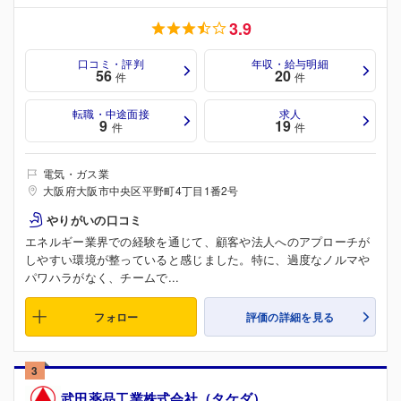
3.9
口コミ・評判
年収・給与明細
56
20
件
件
転職・中途面接
求人
9
19
件
件
電気・ガス業
大阪府大阪市中央区平野町4丁目1番2号
やりがいの口コミ
エネルギー業界での経験を通じて、顧客や法人へのアプローチが
しやすい環境が整っていると感じました。特に、過度なノルマや
パワハラがなく、チームで...
フォロー
評価の詳細を見る
3
武田薬品工業株式会社（タケダ）