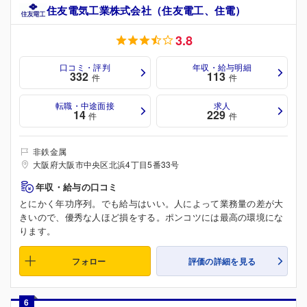
住友電気工業株式会社（住友電工、住電）
3.8
口コミ・評判
年収・給与明細
332
113
件
件
転職・中途面接
求人
14
229
件
件
非鉄金属
大阪府大阪市中央区北浜4丁目5番33号
年収・給与の口コミ
とにかく年功序列。でも給与はいい。人によって業務量の差が大
きいので、優秀な人ほど損をする。ポンコツには最高の環境にな
ります。
フォロー
評価の詳細を見る
6