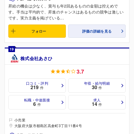
昇給の機会は少なく、賞与も年2回あるものの金額は控えめで
す。手当は平均的で、昇進のチャンスはあるものの競争は激しい
です。実力主義を掲げている...
フォロー
評価の詳細を見る
19
株式会社あさひ
3.7
口コミ・評判
年収・給与明細
219
30
件
件
転職・中途面接
求人
6
14
件
件
小売業
大阪府大阪市都島区高倉町3丁目11番4号