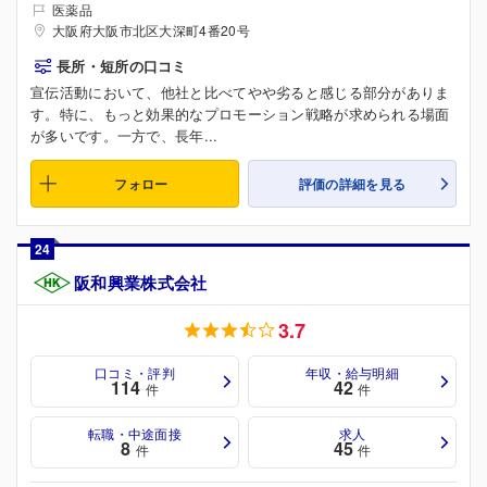
医薬品
大阪府大阪市北区大深町4番20号
長所・短所の口コミ
宣伝活動において、他社と比べてやや劣ると感じる部分がありま
す。特に、もっと効果的なプロモーション戦略が求められる場面
が多いです。一方で、長年...
フォロー
評価の詳細を見る
24
阪和興業株式会社
3.7
口コミ・評判
年収・給与明細
114
42
件
件
転職・中途面接
求人
8
45
件
件