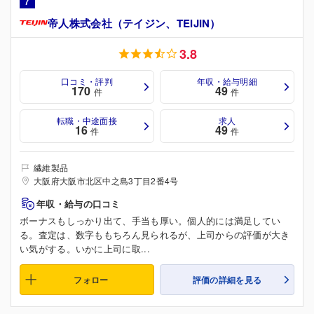
7
帝人株式会社（テイジン、TEIJIN）
3.8
口コミ・評判
年収・給与明細
170
49
件
件
転職・中途面接
求人
16
49
件
件
繊維製品
大阪府大阪市北区中之島3丁目2番4号
年収・給与の口コミ
ボーナスもしっかり出て、手当も厚い。個人的には満足してい
る。査定は、数字ももちろん見られるが、上司からの評価が大き
い気がする。いかに上司に取...
フォロー
評価の詳細を見る