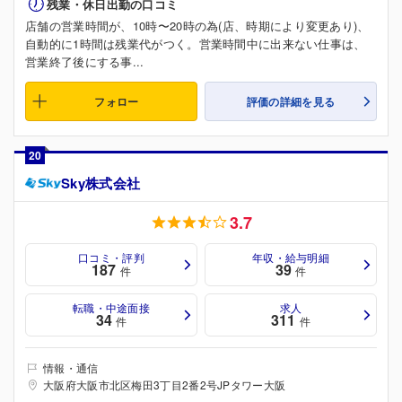
残業・休日出勤の口コミ
店舗の営業時間が、10時〜20時の為(店、時期により変更あり)、
自動的に1時間は残業代がつく。営業時間中に出来ない仕事は、
営業終了後にする事...
フォロー
評価の詳細を見る
20
Sky株式会社
3.7
口コミ・評判
年収・給与明細
187
39
件
件
転職・中途面接
求人
34
311
件
件
情報・通信
大阪府大阪市北区梅田3丁目2番2号JPタワー大阪