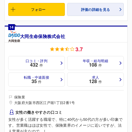
フォロー
評価の詳細を見る
14
大同生命保険株式会社
3.7
口コミ・評判
年収・給与明細
432
108
件
件
転職・中途面接
求人
35
128
件
件
保険業
大阪府大阪市西区江戸堀1丁目2番1号
女性の働きやすさの口コミ
女性が多く活躍する職場で、特に40代から50代の方が多い印象で
す。営業職はほぼ女性で、保険業界のイメージに近いですが、法
人営業が主なので、し...