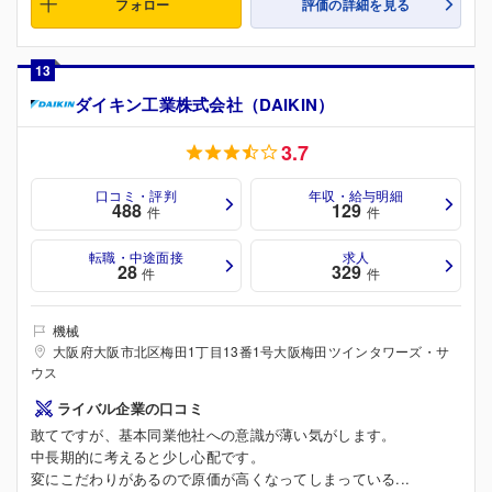
フォロー
評価の詳細を見る
13
ダイキン工業株式会社（DAIKIN）
3.7
口コミ・評判
年収・給与明細
488
129
件
件
転職・中途面接
求人
28
329
件
件
機械
大阪府大阪市北区梅田1丁目13番1号大阪梅田ツインタワーズ・サ
ウス
ライバル企業の口コミ
敢てですが、基本同業他社への意識が薄い気がします。
中長期的に考えると少し心配です。
変にこだわりがあるので原価が高くなってしまっている...