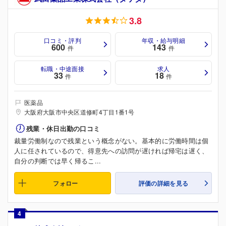
3.8
口コミ・評判
年収・給与明細
600
143
件
件
転職・中途面接
求人
33
18
件
件
医薬品
大阪府大阪市中央区道修町4丁目1番1号
残業・休日出勤の口コミ
裁量労働制なので残業という概念がない。基本的に労働時間は個
人に任されているので、得意先への訪問が遅ければ帰宅は遅く、
自分の判断では早く帰るこ...
フォロー
評価の詳細を見る
4