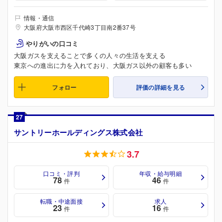
情報・通信
大阪府大阪市西区千代崎3丁目南2番37号
やりがいの口コミ
大阪ガスを支えることで多くの人々の生活を支える
東京への進出に力を入れており、大阪ガス以外の顧客も多い
フォロー
評価の詳細を見る
27
サントリーホールディングス株式会社
3.7
口コミ・評判
年収・給与明細
78
46
件
件
転職・中途面接
求人
23
16
件
件