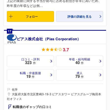
上記の業績に関する手当が給与に占める割合が非常に高いため、
昨年度の年収などは例...
フォロー
評価の詳細を見る
17
ピアス株式会社（Pias Corporation）
3.7
口コミ・評判
年収・給与明細
323
40
件
件
転職・中途面接
求人
19
79
件
件
化学
大阪府大阪市北区豊崎3-19-3 ピアスタワー ピアスグループ梅田本
社オフィス
転職後のギャップの口コミ