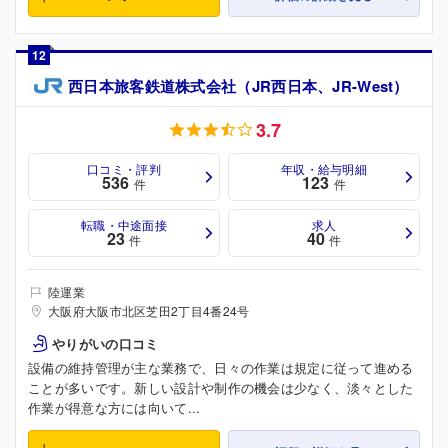
12
西日本旅客鉄道株式会社（JR西日本、JR-West）
3.7
口コミ・評判
年収・給与明細
536
123
件
件
転職・中途面接
求人
23
40
件
件
陸運業
大阪府大阪市北区芝田2丁目4番24号
やりがいの口コミ
設備の維持管理が主な業務で、日々の作業は規定に従って進める
ことが多いです。新しい設計や制作の機会は少なく、淡々とした
作業が得意な方には向いて...