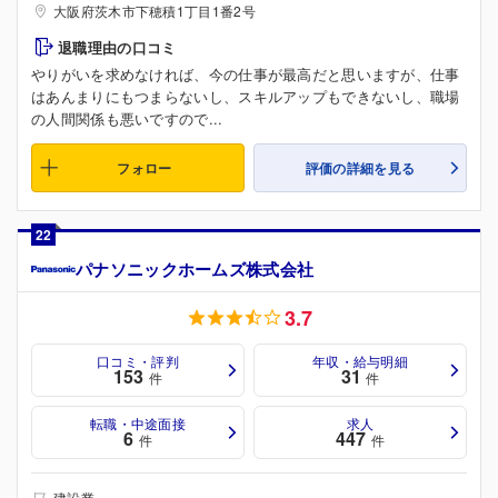
大阪府茨木市下穂積1丁目1番2号
退職理由の口コミ
やりがいを求めなければ、今の仕事が最高だと思いますが、仕事
はあんまりにもつまらないし、スキルアップもできないし、職場
の人間関係も悪いですので...
フォロー
評価の詳細を見る
22
パナソニックホームズ株式会社
3.7
口コミ・評判
年収・給与明細
153
31
件
件
転職・中途面接
求人
6
447
件
件
建設業