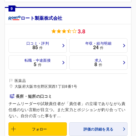
9
ロート製薬株式会社
3.8
口コミ・評判
年収・給与明細
85
24
件
件
転職・中途面接
求人
5
8
件
件
医薬品
大阪府大阪市生野区巽西1丁目8番1号
長所・短所の口コミ
チームリーダーや試験責任者が「責任者」の立場でありながら責
任感のない言動が目立つ。また実力とポジションが釣り合ってい
ない。自分の言った事をす...
フォロー
評価の詳細を見る