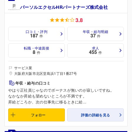
パーソルエクセルHRパートナーズ株式会社
3.8
口コミ・評判
年収・給与明細
187
37
件
件
転職・中途面接
求人
8
455
件
件
サービス業
大阪府大阪市北区堂島浜1丁目1番27号
年収・給与の口コミ
やはり正社員じゃなのでボーナスが無いのが寂しいですね。
なかなか昇給も望めないところが不満です。
昇給どころか、次の仕事先に移るときに給...
フォロー
評価の詳細を見る