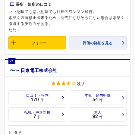
長所・短所の口コミ
いい意味でも悪い意味でも社長のワンマン経営。
素早く方向修正出来るため、商売になりそうにない場合は素早く
撤退する決断力がある。
ただ...
フォロー
評価の詳細を見る
21
日東電工株式会社
3.7
口コミ・評判
年収・給与明細
170
54
件
件
転職・中途面接
求人
7
92
件
件
化学