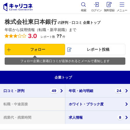
検索
ログイン
無料登録
メニュー
株式会社東日本銀行
の評判・口コミ 企業トップ
年収から採用情報（転職・新卒就職）まで
3.0
??
レポート数
件
フォロー
レポート投稿
フォロー企業に新着口コミが追加されるとメールで通知します
企業
トップ
口コミ・
評判
49
年収・
給与明細
24
転職・
中途面接
ホワイト・
ブラック度
残業代・
残業時間
求人情報
8