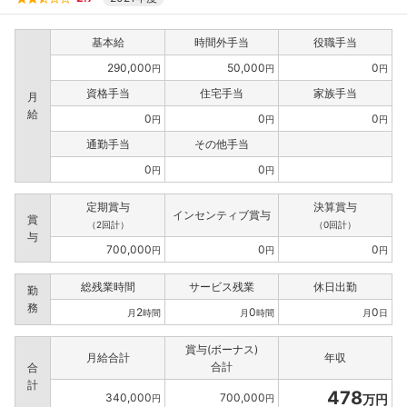
基本給
時間外手当
役職手当
290,000
50,000
0
円
円
円
資格手当
住宅手当
家族手当
月
給
0
0
0
円
円
円
通勤手当
その他手当
0
0
円
円
定期賞与
決算賞与
インセンティブ賞与
賞
（2回計）
（0回計）
与
700,000
0
0
円
円
円
総残業時間
サービス残業
休日出勤
勤
務
2
0
0
月
時間
月
時間
月
日
賞与(ボーナス)
月給合計
年収
合計
合
計
478
340,000
700,000
万円
円
円