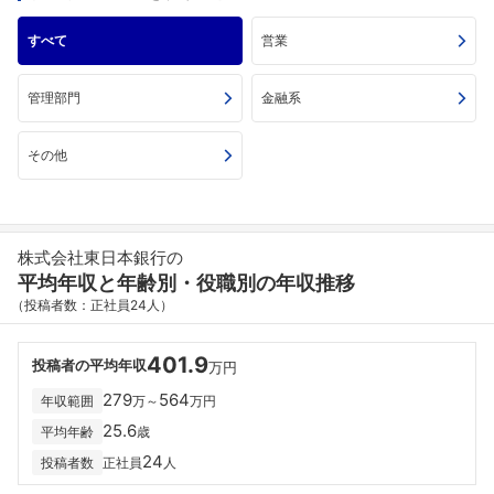
すべて
営業
管理部門
金融系
その他
株式会社東日本銀行の
平均年収と年齢別・役職別の年収推移
（投稿者数：正社員24人）
401.9
投稿者の平均年収
万円
279
564
年収範囲
万～
万円
25.6
平均年齢
歳
24
投稿者数
正社員
人