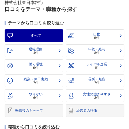
株式会社東日本銀行
口コミをテーマ・職種から探す
テーマから口コミを絞り込む
出世
すべて
5件
退職理由
年収・給与
4件
8件
働く環境
ライバル企業
9件
1件
残業・休日出勤
長所・短所
7件
7件
やりがい
女性の働きやすさ
6件
2件
転職後のギャップ
経営者の評価
職種から口コミを絞り込む