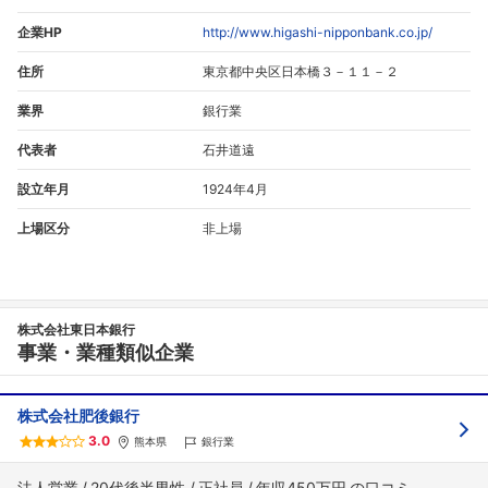
企業HP
http://www.higashi-nipponbank.co.jp/
住所
東京都中央区日本橋３－１１－２
業界
銀行業
代表者
石井道遠
設立年月
1924年4月
上場区分
非上場
株式会社東日本銀行
事業・業種類似企業
株式会社肥後銀行
3.0
熊本県
銀行業
法人営業
20代後半男性
正社員
年収450万円