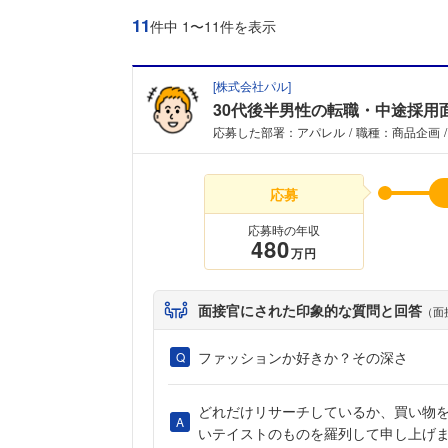
11
件中 1〜11件を表示
[
株式会社パル
]
30代後半男性の転職・中途採用
応募した部署：アパレル
職種：商品企画
応募
応募時の年収
480
万円
面接官にされた印象的な質問と回答
（面
ファッションか好きか？その深さ
どれだけリサーチしているか、買い物
いテイストのものを羅列して申し上げ