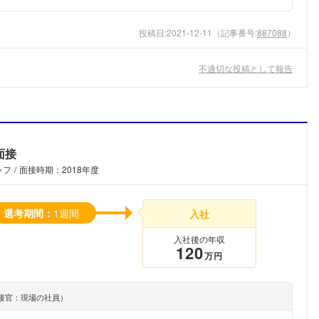
投稿日:
2021-12-11
（記事番号:
887088
）
不適切な投稿として報告
面接
ッフ
面接時期：2018年度
選考期間：
1週間
入社
入社後の年収
120
万円
フォローしました
接官：現場の社員）