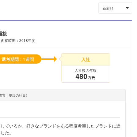
新着順
面接
面接時期：2018年度
選考期間：
1週間
入社
入社後の年収
480
万円
接官：現場の社員）
をしているか、好きなブランドをある程度希望したブランドに近
ました。