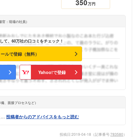
350
万円
接官：現場の社員）
して、60万社の口コミをチェック！
メールで登録（無料）
Yahoo!で登録
準備、面接プロセスなど）
た…
投稿者からのアドバイスをもっと読む
投稿日:
2019-04-18
（記事番号:
783580
）