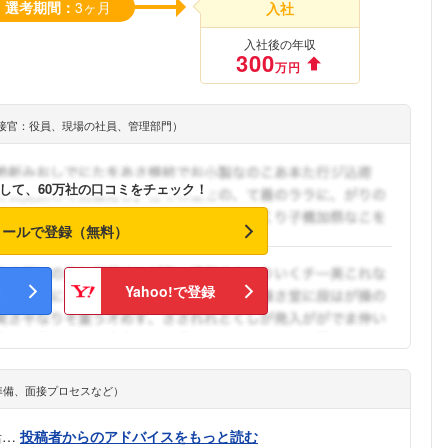
選考期間：
3ヶ月
入社
入社後の年収
300
万円
接官：役員、現場の社員、管理部門）
して、60万社の口コミをチェック！
メールで登録（無料）
Yahoo!で登録
準備、面接プロセスなど）
活…
投稿者からのアドバイスをもっと読む