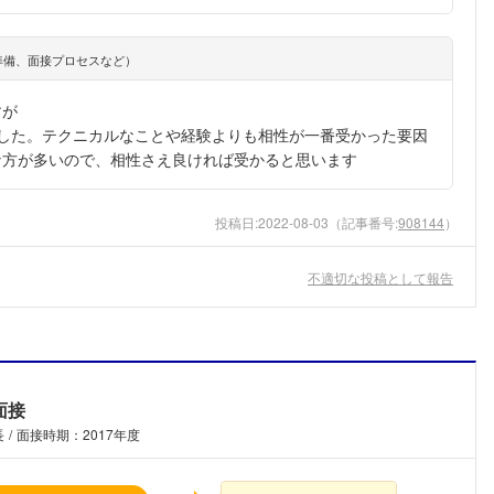
準備、面接プロセスなど）
すが
した。テクニカルなことや経験よりも相性が一番受かった要因
な方が多いので、相性さえ良ければ受かると思います
投稿日:
2022-08-03
（記事番号:
908144
）
不適切な投稿として報告
面接
長
面接時期：2017年度