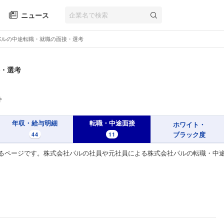
ニュース
パルの中途転職・就職の面接・選考
・選考
件
年収・給与明細
転職・中途面接
ホワイト・
ブラック度
44
11
るページです。株式会社パルの社員や元社員による株式会社パルの転職・中途