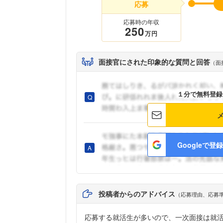
応募
応募時の年収
250
万円
面接官にされた印象的な質問と回答
（面
１分で無料登録
Googleで登録
投稿者からのアドバイス
（応募理由、応募
応募する就活生が多いので、一次面接は就