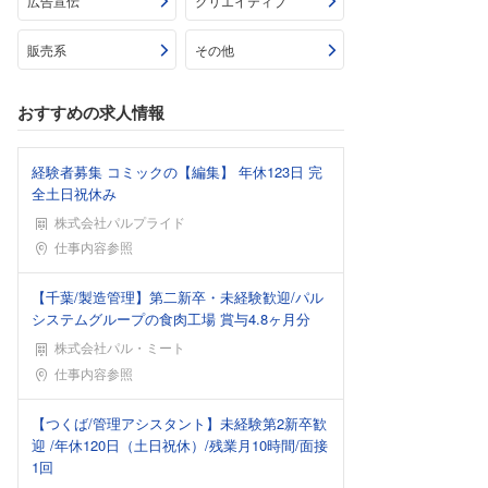
広告宣伝
クリエイティブ
販売系
その他
おすすめの求人情報
経験者募集 コミックの【編集】 年休123日 完
全土日祝休み
株式会社パルプライド
勤務地
仕事内容参照
【千葉/製造管理】第二新卒・未経験歓迎/パル
システムグループの食肉工場 賞与4.8ヶ月分
株式会社パル・ミート
勤務地
仕事内容参照
【つくば/管理アシスタント】未経験第2新卒歓
迎 /年休120日（土日祝休）/残業月10時間/面接
1回