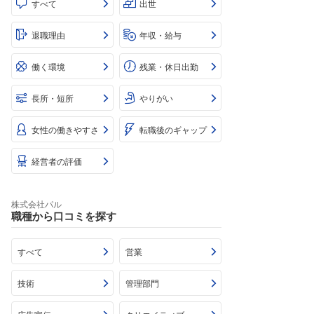
すべて
出世
退職理由
年収・給与
働く環境
残業・休日出勤
長所・短所
やりがい
女性の働きやすさ
転職後のギャップ
経営者の評価
株式会社パル
職種から口コミを探す
すべて
営業
技術
管理部門