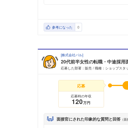
参考になった
0
[
株式会社パル
]
20代前半女性の転職・中途採用
応募した部署：販売
職種：ショップスタ
応募
応募時の年収
120
万円
面接官にされた印象的な質問と回答
（面