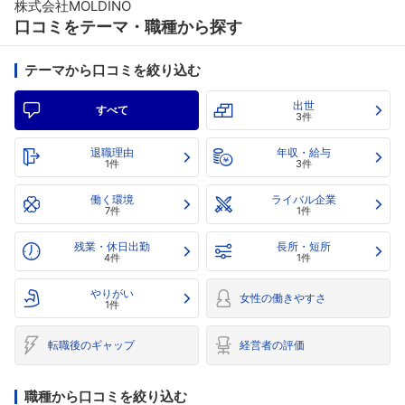
株式会社MOLDINO
口コミをテーマ・職種から探す
テーマから口コミを絞り込む
出世
すべて
3件
退職理由
年収・給与
1件
3件
働く環境
ライバル企業
7件
1件
残業・休日出勤
長所・短所
4件
1件
やりがい
女性の働きやすさ
1件
転職後のギャップ
経営者の評価
職種から口コミを絞り込む