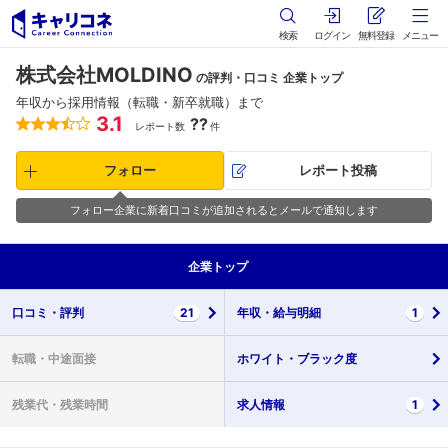
検索
ログイン
無料登録
メニュー
株式会社MOLDINO
の評判・口コミ 企業トップ
年収から採用情報（転職・新卒就職）まで
3.1
??
レポート数
件
フォロー
レポート投稿
フォロー企業に新着口コミが追加されるとメールで通知します
企業
トップ
口コミ・
評判
21
年収・
給与明細
1
転職・
中途面接
ホワイト・
ブラック度
残業代・
残業時間
求人情報
1