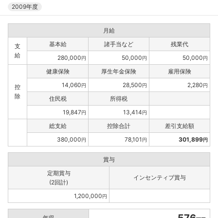
2009年度
月給
基本給
諸手当など
残業代
支
給
280,000
50,000
50,000
円
円
円
健康保険
厚生年金保険
雇用保険
14,060
28,500
2,280
円
円
円
控
除
住民税
所得税
19,847
13,414
円
円
総支給
控除合計
差引支給額
380,000
78,101
301,899
円
円
円
賞与
定期賞与
インセンティブ賞与
(2回計)
1,200,000
円
年収