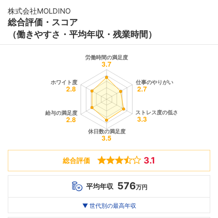
株式会社MOLDINO
総合評価・スコア
（働きやすさ・平均年収・残業時間）
3.1
総合評価
576
平均年収
万円
世代別
20代
▼ 世代別の最高年収
30代
40代
最高年収
--万
576
--万
万