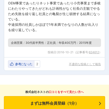
OEM事業であったりネット事業であったり小売事業まで多岐
にわたりやってきたがどれも計画性がなく社長の主観でやる
ため失敗を繰り返し社員との亀裂が生じ頓挫する結果になっ
ている。
中途採用の社員しかほぼで1年未満でかなりの人数が出入り
を繰り返している。
企画営業
30代前半男性
正社員
年収400万円
2015年度
投稿日:
2016-10-21
（記事番号:
624612
）
参考になった
2
不適切な投稿として報告
株式会社ネストの
口コミをすべて見たい方へ
まずは無料会員登録（1分）