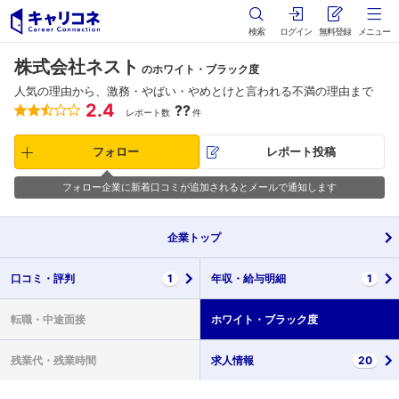
検索
ログイン
無料登録
メニュー
株式会社ネスト
のホワイト・ブラック度
人気の理由から、激務・やばい・やめとけと言われる不満の理由まで
2.4
??
レポート数
件
フォロー
レポート投稿
フォロー企業に新着口コミが追加されるとメールで通知します
企業
トップ
口コミ・
評判
1
年収・
給与明細
1
転職・
中途面接
ホワイト・
ブラック度
残業代・
残業時間
求人情報
20