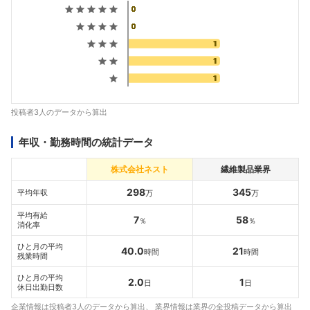
投稿者3人のデータから算出
年収・勤務時間の統計データ
株式会社ネスト
繊維製品業界
298
345
平均年収
万
万
平均有給
7
58
％
％
消化率
ひと月の平均
40.0
21
時間
時間
残業時間
ひと月の平均
2.0
1
日
日
休日出勤日数
企業情報は投稿者3人のデータから算出、 業界情報は業界の全投稿データから算出