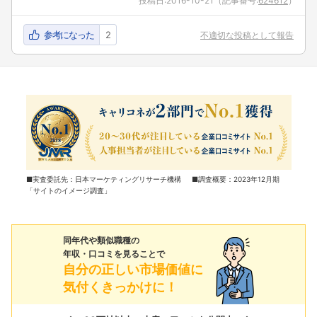
投稿日:
2016-10-21
（記事番号:
624612
）
参考になった
2
不適切な投稿として報告
■実査委託先：日本マーケティングリサーチ機構 ■調査概要：2023年12月期
「サイトのイメージ調査」
同年代や類似職種の
年収・口コミを見ることで
自分の正しい市場価値に
気付くきっかけに！