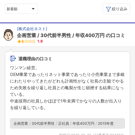
絞り込み
新着順
[
株式会社ネスト
]
企画営業
30代前半男性
年収400万円
の口コミ
1.8
退職理由の口コミ
ワンマン経営。
OEM事業であったりネット事業であったり小売事業まで多岐
にわたりやってきたがどれも計画性がなく社長の主観でやる
ため失敗を繰り返し社員との亀裂が生じ頓挫する結果になっ
ている。
中途採用の社員しかほぼで1年未満でかなりの人数が出入り
を繰り返している。
企画営業
30代前半男性
正社員
年収400万円
2015年度