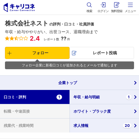
検索
ログイン
無料登録
メニュー
株式会社ネスト
の評判・口コミ・社員評価
年収・給与ややりがい、出世コース、退職理由まで
2.4
??
レポート数
件
フォロー
レポート投稿
フォロー企業に新着口コミが追加されるとメールで通知します
企業
トップ
口コミ・
評判
1
年収・
給与明細
1
転職・
中途面接
ホワイト・
ブラック度
残業代・
残業時間
求人情報
20