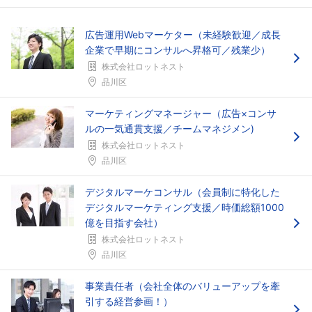
広告運用Webマーケター（未経験歓迎／成長
企業で早期にコンサルへ昇格可／残業少）
株式会社ロットネスト
品川区
マーケティングマネージャー（広告×コンサ
ルの一気通貫支援／チームマネジメン)
株式会社ロットネスト
品川区
デジタルマーケコンサル（会員制に特化した
フォローしました
デジタルマーケティング支援／時価総額1000
億を目指す会社）
こちらの企業もフォローしませんか？
株式会社ロットネスト
品川区
事業責任者（会社全体のバリューアップを牽
引する経営参画！）