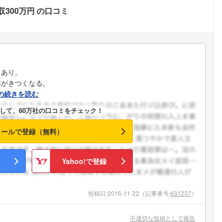
収300万円
の口コミ
しあり。
体がきつくなる。
の続きを読む
して、60万社の口コミをチェック！
メールで登録（無料）
Yahoo!で登録
投稿日:
2016-11-22
（記事番号:
631237
）
フォローしました
不適切な投稿として報告