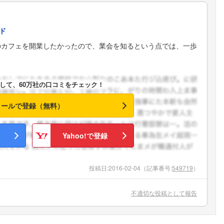
ド
のカフェを開業したかったので、業会を知るという点では、一歩
して、60万社の口コミをチェック！
メールで登録（無料）
Yahoo!で登録
投稿日:
2016-02-04
（記事番号:
549719
）
不適切な投稿として報告