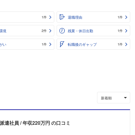
退職理由
1件
1件
環境
残業・休日出勤
2件
1件
がい
転職後のギャップ
1件
1件
新着順
派遣社員
年収220万円
の口コミ