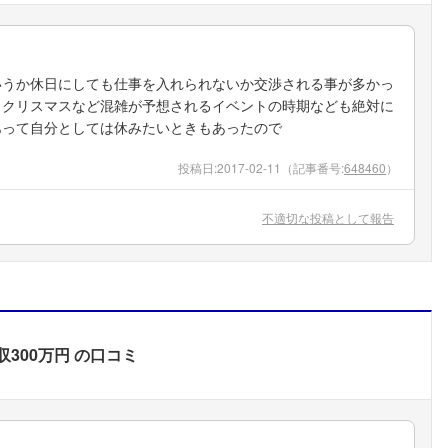
いうか休日にしても仕事を入れられないか交渉される事が多かっ
、クリスマスなど混雑が予想されるイベントの時期なども絶対に
あって自分としては休みたいときもあったので
投稿日:
2017-02-11
（記事番号:
648460
）
不適切な投稿として報告
収300万円
の口コミ