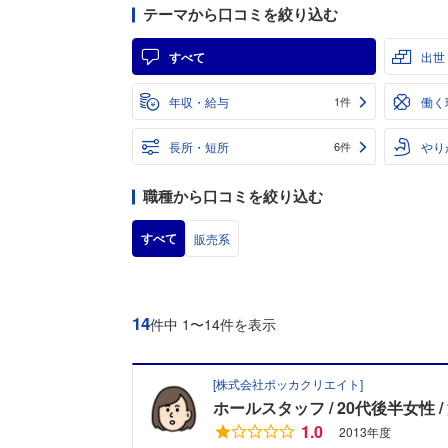
テーマから口コミを絞り込む
すべて
出世
年収・給与
働く
1件
長所・短所
やり
6件
職種から口コミを絞り込む
すべて
販売系
14
件中 1〜14件を表示
[
株式会社ポッカクリエイト
]
ホールスタッフ
20代後半女性
1.0
2013年度