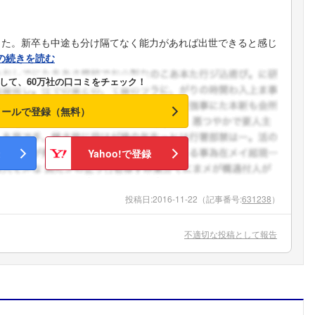
った。新卒も中途も分け隔てなく能力があれば出世できると感じ
の続きを読む
して、60万社の口コミをチェック！
メールで登録（無料）
Yahoo!で登録
投稿日:
2016-11-22
（記事番号:
631238
）
不適切な投稿として報告