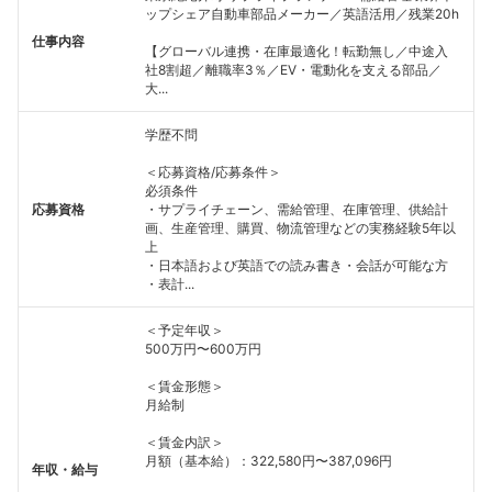
ップシェア自動車部品メーカー／英語活用／残業20h
仕事内容
【グローバル連携・在庫最適化！転勤無し／中途入
社8割超／離職率3％／EV・電動化を支える部品／
大...
学歴不問
＜応募資格/応募条件＞
必須条件
応募資格
・サプライチェーン、需給管理、在庫管理、供給計
画、生産管理、購買、物流管理などの実務経験5年以
上
・日本語および英語での読み書き・会話が可能な方
・表計...
＜予定年収＞
500万円〜600万円
＜賃金形態＞
月給制
＜賃金内訳＞
月額（基本給）：322,580円〜387,096円
年収・給与