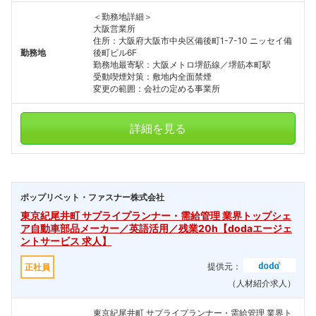
＜勤務地詳細＞
大阪営業所
住所：大阪府大阪市中央区備後町1-7-10 ニッセイ備
勤務地
後町ビル6F
勤務地最寄駅：大阪メトロ堺筋線／堺筋本町駅
受動喫煙対策：敷地内全面禁煙
変更の範囲：会社の定める事業所
詳細を見る
ポップリベット・ファスナー株式会社
東京紀尾井町 サプライプランナー・需給管理 業界トップシェ
ア自動車部品メーカー／英語活用／残業20h【dodaエージェ
ントサービス 求人】
提供元：
正社員
（人材紹介求人）
東京紀尾井町 サプライプランナー・需給管理 業界ト