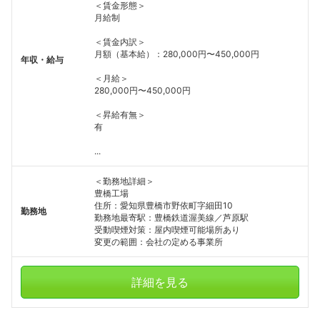
＜賃金形態＞
月給制
＜賃金内訳＞
月額（基本給）：280,000円〜450,000円
年収・給与
＜月給＞
280,000円〜450,000円
＜昇給有無＞
有
...
＜勤務地詳細＞
豊橋工場
住所：愛知県豊橋市野依町字細田10
勤務地
勤務地最寄駅：豊橋鉄道渥美線／芦原駅
受動喫煙対策：屋内喫煙可能場所あり
変更の範囲：会社の定める事業所
詳細を見る