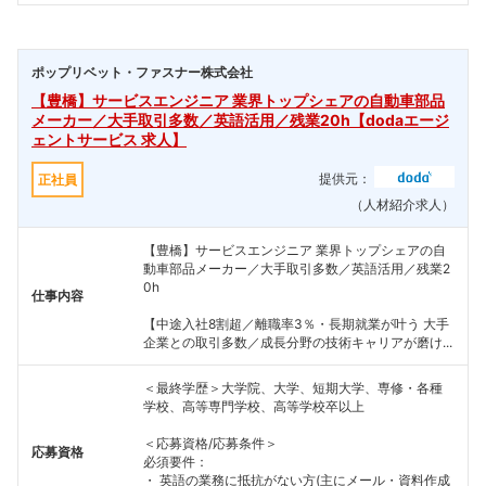
ポップリベット・ファスナー株式会社
【豊橋】サービスエンジニア 業界トップシェアの自動車部品
メーカー／大手取引多数／英語活用／残業20h【dodaエージ
ェントサービス 求人】
提供元：
正社員
（人材紹介求人）
【豊橋】サービスエンジニア 業界トップシェアの自
動車部品メーカー／大手取引多数／英語活用／残業2
0h
仕事内容
【中途入社8割超／離職率3％・長期就業が叶う 大手
企業との取引多数／成長分野の技術キャリアが磨け...
＜最終学歴＞大学院、大学、短期大学、専修・各種
学校、高等専門学校、高等学校卒以上
＜応募資格/応募条件＞
応募資格
必須要件：
・ 英語の業務に抵抗がない方(主にメール・資料作成