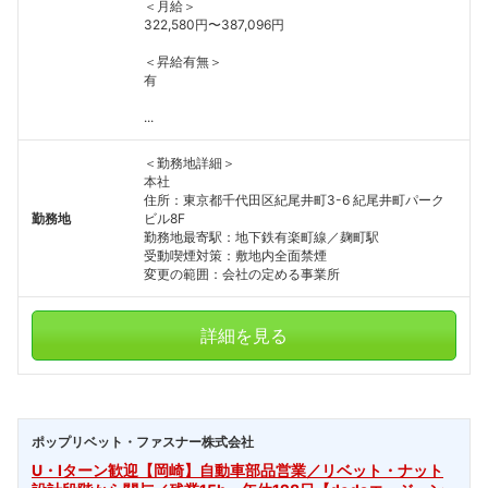
＜月給＞
322,580円〜387,096円
＜昇給有無＞
有
...
＜勤務地詳細＞
本社
住所：東京都千代田区紀尾井町3-6 紀尾井町パーク
勤務地
ビル8F
勤務地最寄駅：地下鉄有楽町線／麹町駅
受動喫煙対策：敷地内全面禁煙
変更の範囲：会社の定める事業所
詳細を見る
ポップリベット・ファスナー株式会社
U・Iターン歓迎【岡崎】自動車部品営業／リベット・ナット