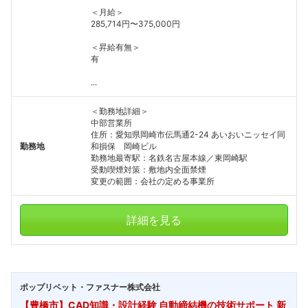
＜月給＞
285,714円〜375,000円
＜昇給有無＞
有
...
＜勤務地詳細＞
中部営業所
住所：愛知県岡崎市伝馬通2-24 あいおいニッセイ同
勤務地
和損保 岡崎ビル
勤務地最寄駅：名鉄名古屋本線／東岡崎駅
受動喫煙対策：敷地内全面禁煙
変更の範囲：会社の定める事業所
詳細を見る
ポップリベット・ファスナー株式会社
【豊橋市】CAD知識・設計経験 自動締結機の技術サポート 新