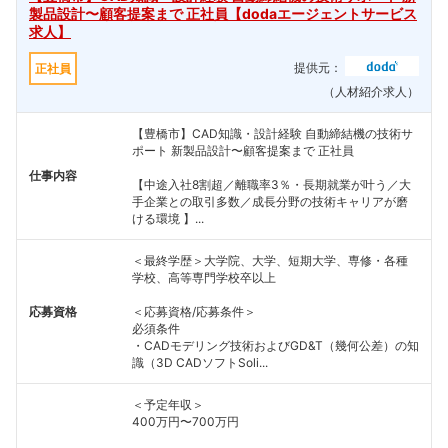
製品設計〜顧客提案まで 正社員【dodaエージェントサービス
求人】
提供元：
正社員
（人材紹介求人）
【豊橋市】CAD知識・設計経験 自動締結機の技術サ
ポート 新製品設計〜顧客提案まで 正社員
仕事内容
【中途入社8割超／離職率3％・長期就業が叶う／大
手企業との取引多数／成長分野の技術キャリアが磨
ける環境 】...
＜最終学歴＞大学院、大学、短期大学、専修・各種
学校、高等専門学校卒以上
応募資格
＜応募資格/応募条件＞
必須条件
・CADモデリング技術およびGD&T（幾何公差）の知
識（3D CADソフトSoli...
＜予定年収＞
400万円〜700万円