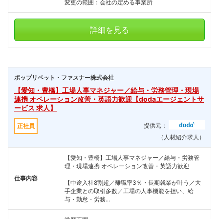
変更の範囲：会社の定める事業所
詳細を見る
ポップリベット・ファスナー株式会社
【愛知・豊橋】工場人事マネジャー／給与・労務管理・現場
連携 オペレーション改善・英語力歓迎【dodaエージェントサ
ービス 求人】
提供元：
正社員
（人材紹介求人）
【愛知・豊橋】工場人事マネジャー／給与・労務管
理・現場連携 オペレーション改善・英語力歓迎
仕事内容
【中途入社8割超／離職率3％・長期就業が叶う／大
手企業との取引多数／工場の人事機能を担い、給
与・勤怠・労務...