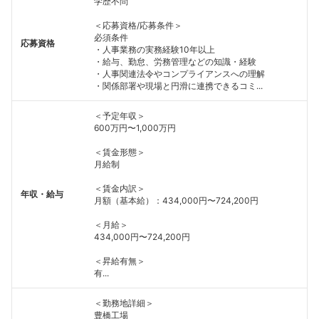
学歴不問
＜応募資格/応募条件＞
必須条件
応募資格
・人事業務の実務経験10年以上
・給与、勤怠、労務管理などの知識・経験
・人事関連法令やコンプライアンスへの理解
・関係部署や現場と円滑に連携できるコミ...
＜予定年収＞
600万円〜1,000万円
＜賃金形態＞
月給制
＜賃金内訳＞
年収・給与
月額（基本給）：434,000円〜724,200円
＜月給＞
434,000円〜724,200円
＜昇給有無＞
有...
＜勤務地詳細＞
豊橋工場