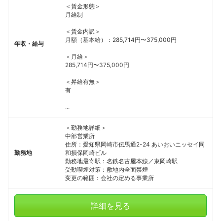
＜賃金形態＞
月給制
＜賃金内訳＞
月額（基本給）：285,714円〜375,000円
年収・給与
＜月給＞
285,714円〜375,000円
＜昇給有無＞
有
...
＜勤務地詳細＞
中部営業所
住所：愛知県岡崎市伝馬通2-24 あいおいニッセイ同
勤務地
和損保岡崎ビル
勤務地最寄駅：名鉄名古屋本線／東岡崎駅
受動喫煙対策：敷地内全面禁煙
変更の範囲：会社の定める事業所
詳細を見る