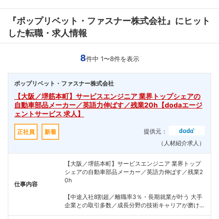
『ポップリベット・ファスナー株式会社』にヒット
した転職・求人情報
8
件中 1〜8件を表示
ポップリベット・ファスナー株式会社
【大阪／堺筋本町】サービスエンジニア 業界トップシェアの
自動車部品メーカー／英語力伸ばす／残業20h【dodaエージ
ェントサービス 求人】
提供元：
正社員
新着
（人材紹介求人）
【大阪／堺筋本町】サービスエンジニア 業界トップ
シェアの自動車部品メーカー／英語力伸ばす／残業2
0h
仕事内容
【中途入社8割超／離職率3％・長期就業が叶う 大手
企業との取引多数／成長分野の技術キャリアが磨け...