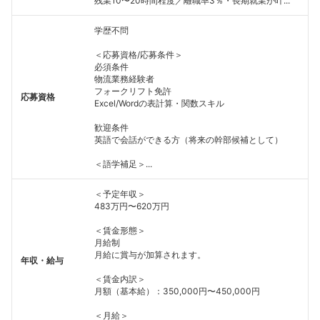
残業10〜20時間程度／離職率3％・長期就業が叶...
学歴不問
＜応募資格/応募条件＞
必須条件
物流業務経験者
フォークリフト免許
応募資格
Excel/Wordの表計算・関数スキル
歓迎条件
英語で会話ができる方（将来の幹部候補として）
＜語学補足＞...
＜予定年収＞
483万円〜620万円
＜賃金形態＞
月給制
月給に賞与が加算されます。
年収・給与
＜賃金内訳＞
月額（基本給）：350,000円〜450,000円
＜月給＞