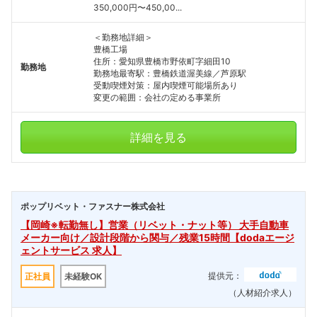
350,000円〜450,00...
＜勤務地詳細＞
豊橋工場
住所：愛知県豊橋市野依町字細田10
勤務地
勤務地最寄駅：豊橋鉄道渥美線／芦原駅
受動喫煙対策：屋内喫煙可能場所あり
変更の範囲：会社の定める事業所
詳細を見る
ポップリベット・ファスナー株式会社
【岡崎※転勤無し】営業（リベット・ナット等） 大手自動車
メーカー向け／設計段階から関与／残業15時間【dodaエージ
ェントサービス 求人】
提供元：
正社員
未経験OK
フォローしました
（人材紹介求人）
こちらの企業もフォローしませんか？