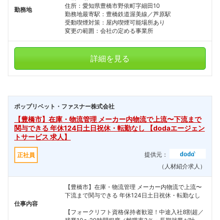
住所：愛知県豊橋市野依町字細田10
勤務地
勤務地最寄駅：豊橋鉄道渥美線／芦原駅
受動喫煙対策：屋内喫煙可能場所あり
変更の範囲：会社の定める事業所
詳細を見る
ポップリベット・ファスナー株式会社
【豊橋市】在庫・物流管理 メーカー内物流で上流〜下流まで
関与できる 年休124日土日祝休・転勤なし 【dodaエージェン
トサービス 求人】
提供元：
正社員
（人材紹介求人）
【豊橋市】在庫・物流管理 メーカー内物流で上流〜
下流まで関与できる 年休124日土日祝休・転勤なし
仕事内容
【フォークリフト資格保持者歓迎！中途入社8割超／