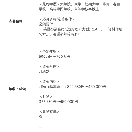
＜最終学歴＞大学院、大学、短期大学、専修・各種
学校、高等専門学校、高等学校卒以上
＜応募資格/応募条件＞
応募資格
必須要件：
・ 英語の業務に抵抗がない方(主にメール・資料作成
ですが、会議参加等もあり)
...
＜予定年収＞
500万円〜700万円
＜賃金形態＞
月給制
＜賃金内訳＞
月額（基本給）：322,580円〜450,000円
年収・給与
＜月給＞
322,580円〜450,000円
＜昇給有無＞
有
...