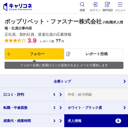
検索
ログイン
無料登録
メニュー
ポップリベット・ファスナー株式会社
の転職求人情
報・社員仕事内容
正社員、契約社員、派遣社員の応募情報
3.9
??
レポート数
件
フォロー
レポート投稿
フォロー企業に新着口コミが追加されるとメールで通知します
企業
トップ
口コミ・
評判
5
年収・
給与明細
転職・
中途面接
3
ホワイト・
ブラック度
残業代・
残業時間
3
求人情報
8