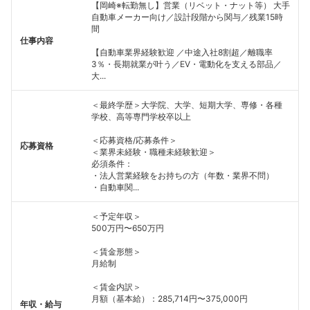
【岡崎※転勤無し】営業（リベット・ナット等） 大手
自動車メーカー向け／設計段階から関与／残業15時
間
仕事内容
【自動車業界経験歓迎 ／中途入社8割超／離職率
3％・長期就業が叶う／EV・電動化を支える部品／
大...
＜最終学歴＞大学院、大学、短期大学、専修・各種
学校、高等専門学校卒以上
＜応募資格/応募条件＞
応募資格
＜業界未経験・職種未経験歓迎＞
必須条件：
・法人営業経験をお持ちの方（年数・業界不問）
・自動車関...
＜予定年収＞
500万円〜650万円
＜賃金形態＞
月給制
＜賃金内訳＞
月額（基本給）：285,714円〜375,000円
年収・給与