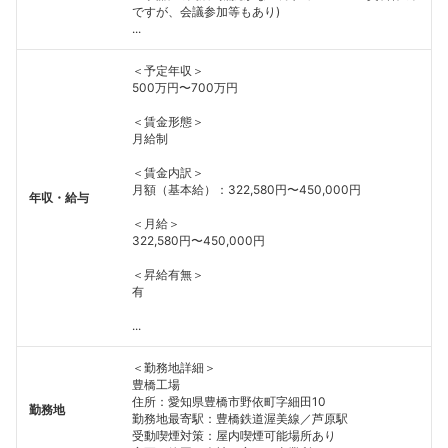
ですが、会議参加等もあり)
...
＜予定年収＞
500万円〜700万円
＜賃金形態＞
月給制
＜賃金内訳＞
月額（基本給）：322,580円〜450,000円
年収・給与
＜月給＞
322,580円〜450,000円
＜昇給有無＞
有
...
＜勤務地詳細＞
豊橋工場
住所：愛知県豊橋市野依町字細田10
勤務地
勤務地最寄駅：豊橋鉄道渥美線／芦原駅
受動喫煙対策：屋内喫煙可能場所あり