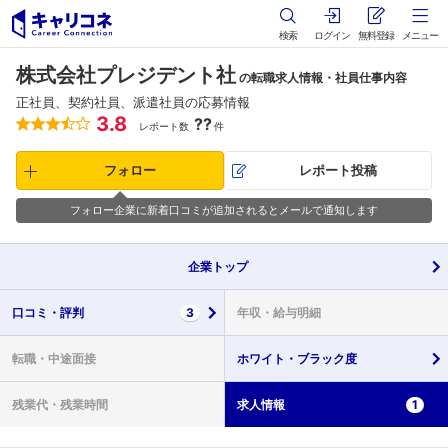
検索
ログイン
無料登録
メニュー
株式会社プレジデント社
の転職求人情報・社員仕事内容
正社員、契約社員、派遣社員の応募情報
3.8
??
レポート数
件
フォロー
レポート投稿
フォロー企業に新着口コミが追加されるとメールで通知します
企業
トップ
口コミ・
評判
3
年収・
給与明細
転職・
中途面接
ホワイト・
ブラック度
残業代・
残業時間
求人情報
1