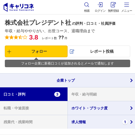
検索
ログイン
無料登録
メニュー
株式会社プレジデント社
の評判・口コミ・社員評価
年収・給与ややりがい、出世コース、退職理由まで
3.8
??
レポート数
件
フォロー
レポート投稿
フォロー企業に新着口コミが追加されるとメールで通知します
企業
トップ
口コミ・
評判
3
年収・
給与明細
転職・
中途面接
ホワイト・
ブラック度
残業代・
残業時間
求人情報
1