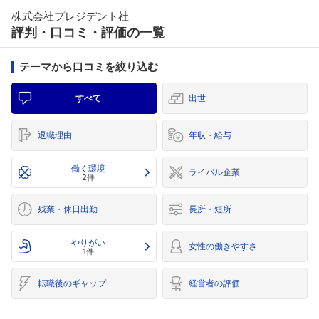
株式会社プレジデント社
評判・口コミ・評価の一覧
テーマから口コミを絞り込む
すべて
出世
退職理由
年収・給与
働く環境
ライバル企業
2件
残業・休日出勤
長所・短所
やりがい
女性の働きやすさ
1件
転職後のギャップ
経営者の評価