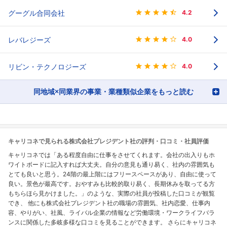
グーグル合同会社
4.2
レバレジーズ
4.0
リビン・テクノロジーズ
4.0
同地域×同業界の事業・業種類似企業をもっと読む
キャリコネで見られる株式会社プレジデント社の評判・口コミ・社員評価
キャリコネでは「ある程度自由に仕事をさせてくれます。会社の出入りもホ
ワイトボードに記入すれば大丈夫。自分の意見も通り易く、社内の雰囲気も
とても良いと思う。24階の最上階にはフリースペースがあり、自由に使って
良い。景色が最高です。おやすみも比較的取り易く、長期休みを取ってる方
もちらほら見かけました。」のような、実際の社員が投稿した口コミが観覧
でき、 他にも株式会社プレジデント社の職場の雰囲気、社内恋愛、仕事内
容、やりがい、社風、ライバル企業の情報など労働環境・ワークライフバラ
ンスに関係した多岐多様な口コミを見ることができます。 さらにキャリコネ