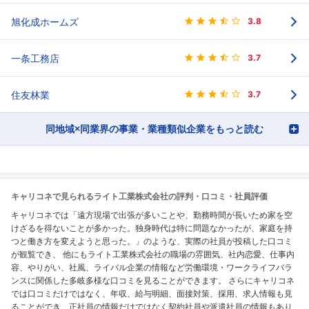
旭化成ホームズ
3.8
一条工務店
3.7
住友林業
3.7
同地域×同業界の事業・業種類似企業をもっと読む
キャリコネで見られるライト工業株式会社の評判・口コミ・社員評価
キャリコネでは「遠方現場で出張が多いことや、勤務時間が長いため家を空
けざるを得ないことが多かった。独身時代は特に問題なかったが、家庭を持
つと働き方を変えようと思った。」のような、実際の社員が投稿した口コミ
が観覧でき、 他にもライト工業株式会社の職場の雰囲気、社内恋愛、仕事内
容、やりがい、社風、ライバル企業の情報など労働環境・ワークライフバラ
ンスに関係した多岐多様な口コミを見ることができます。 さらにキャリコネ
では口コミだけではなく、年収、給与明細、面接対策、採用、求人情報も見
ることができ、正社員の情報だけではなく契約社員や派遣社員の情報もあり