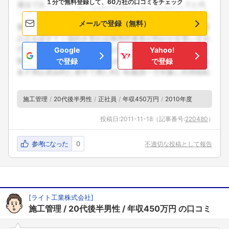
１分で無料登録して、60万社の口コミをチェック
メールで登録（無料）
Google
Yahoo!
で登録
で登録
施工管理
20代後半男性
正社員
年収450万円
2010年度
投稿日:
2011-11-18
（記事番号:
220480
）
フォローしました
参考になった
0
不適切な投稿として報告
こちらの企業もフォローしませんか？
[
ライト工業株式会社
]
施工管理
20代後半男性
年収450万円
の口コミ