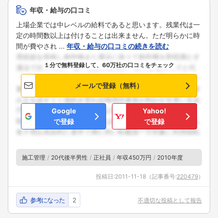
年収・給与の口コミ
上場企業では中レベルの給料であると思います。残業代は一
定の時間数以上は付けることは出来ません。ただ明らかに時
間が費やされ ...
年収・給与の口コミの続きを読む
１分で無料登録して、60万社の口コミをチェック
メールで登録（無料）
Google
Yahoo!
で登録
で登録
施工管理
20代後半男性
正社員
年収450万円
2010年度
投稿日:
2011-11-18
（記事番号:
220479
）
参考になった
2
不適切な投稿として報告