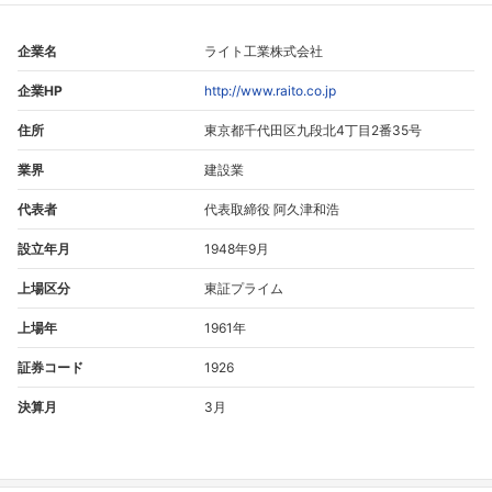
企業名
ライト工業株式会社
企業HP
http://www.raito.co.jp
住所
東京都千代田区九段北4丁目2番35号
業界
建設業
代表者
代表取締役 阿久津和浩
設立年月
1948年9月
上場区分
東証プライム
上場年
1961年
証券コード
1926
決算月
3月