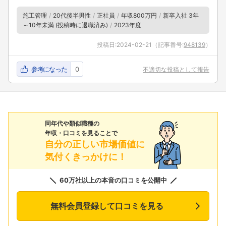
施工管理
20代後半男性
正社員
年収800万円
新卒入社 3年
～10年未満 (投稿時に退職済み)
2023年度
投稿日:
2024-02-21
（記事番号:
948139
）
参考になった
0
不適切な投稿として報告
同年代や類似職種の
年収・口コミを見ることで
自分の正しい市場価値に
気付くきっかけに！
60万社以上の本音の口コミを公開中
無料会員登録して口コミを見る