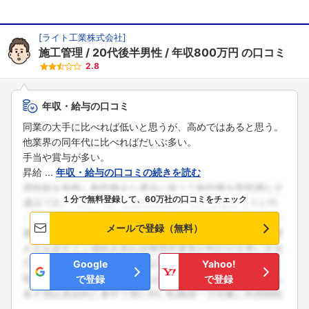
[
ライト工業株式会社
]
施工管理
20代後半男性
年収800万円
の口コミ
2.8
年収・給与の口コミ
同業の大手に比べれば低いと思うが、高めではあると思う。
他業界の同年代に比べればだいぶ多い。
手当や賞与が多い。
昇給 ...
年収・給与の口コミの続きを読む
１分で無料登録して、60万社の口コミをチェック
メールで登録（無料）
Google
Yahoo!
で登録
で登録