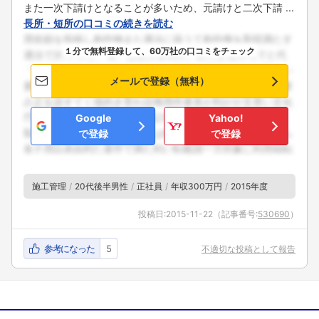
また一次下請けとなることが多いため、元請けと二次下請 ...
長所・短所の口コミの続きを読む
１分で無料登録して、60万社の口コミをチェック
メールで登録（無料）
Google
Yahoo!
で登録
で登録
施工管理
20代後半男性
正社員
年収300万円
2015年度
投稿日:
2015-11-22
（記事番号:
530690
）
参考になった
5
不適切な投稿として報告