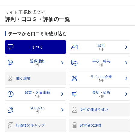
ライト工業株式会社
評判・口コミ・評価の一覧
テーマから口コミを絞り込む
出世
すべて
1件
退職理由
年収・給与
1件
2件
ライバル企業
働く環境
1件
残業・休日出勤
長所・短所
1件
2件
やりがい
女性の働きやすさ
1件
転職後のギャップ
経営者の評価