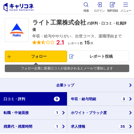
検索
ログイン
無料登録
メニュー
ライト工業株式会社
の評判・口コミ・社員評
価
年収・給与ややりがい、出世コース、退職理由まで
2.1
15
レポート数
件
フォロー
レポート投稿
フォロー企業に新着口コミが追加されるとメールで通知します
企業
トップ
口コミ・
評判
9
年収・
給与明細
3
転職・
中途面接
1
ホワイト・
ブラック度
残業代・
残業時間
1
求人情報
35