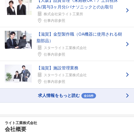
【大阪】品質管理《未経験OK！》土日祝休
み/賞与3ヶ月分/パナソニックとのお取引
株式会社栄ライト工業所
仕事内容参照
【滋賀】金型製作職（OA機器に使用される樹
脂部品）
スターライト工業株式会社
仕事内容参照
【滋賀】施設管理業務
スターライト工業株式会社
仕事内容参照
求人情報をもっと読む
全35件
ライト工業株式会社
会社概要