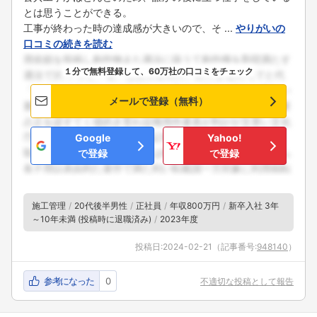
とは思うことができる。
工事が終わった時の達成感が大きいので、そ ...
やりがいの
口コミの続きを読む
１分で無料登録して、60万社の口コミをチェック
メールで登録（無料）
Google
Yahoo!
で登録
で登録
施工管理
20代後半男性
正社員
年収800万円
新卒入社 3年
～10年未満 (投稿時に退職済み)
2023年度
投稿日:
2024-02-21
（記事番号:
948140
）
参考になった
0
不適切な投稿として報告