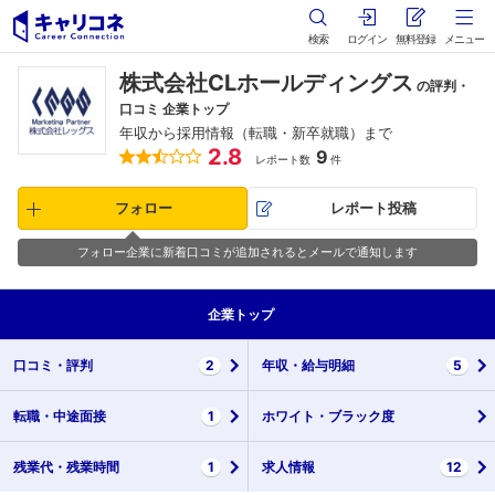
検索
ログイン
無料登録
メニュー
株式会社CLホールディングス
の評判・
口コミ 企業トップ
年収から採用情報（転職・新卒就職）まで
2.8
9
レポート数
件
フォロー
レポート投稿
フォロー企業に新着口コミが追加されるとメールで通知します
企業
トップ
口コミ・
評判
2
年収・
給与明細
5
転職・
中途面接
1
ホワイト・
ブラック度
残業代・
残業時間
1
求人情報
12