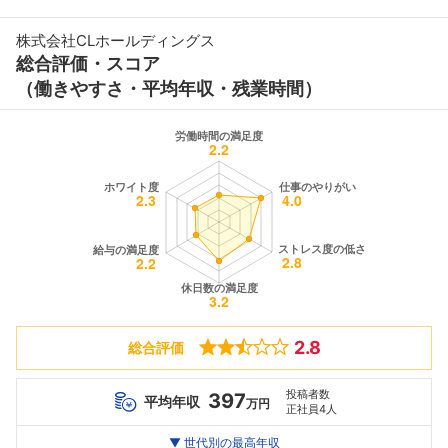
株式会社CLホールディングス
総合評価・スコア
（働きやすさ・平均年収・残業時間）
2.8
総合評価
投稿者数
397
平均年収
万円
正社員4人
世代別
20代
▼ 世代別の最高年収
30代
40代