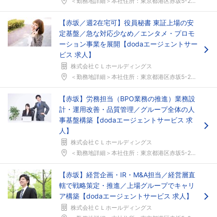
＜勤務地詳細＞本社住所：東京都港区赤坂5-2-20...
【赤坂／週2在宅可】役員秘書 東証上場の安
定基盤／急な対応少なめ／エンタメ・プロモ
ーション事業を展開【dodaエージェントサー
ビス 求人】
株式会社ＣＬホールディングス
＜勤務地詳細＞本社住所：東京都港区赤坂5-2-20...
【赤坂】労務担当（BPO業務の推進）業務設
計・運用改善・品質管理／グループ全体の人
事基盤構築【dodaエージェントサービス 求
人】
株式会社ＣＬホールディングス
＜勤務地詳細＞本社住所：東京都港区赤坂5-2-20...
【赤坂】経営企画・IR・M&A担当／経営層直
轄で戦略策定・推進／上場グループでキャリ
ア構築【dodaエージェントサービス 求人】
株式会社ＣＬホールディングス