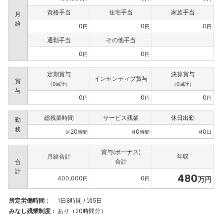
資格手当
住宅手当
家族手当
月
給
0
0
0
円
円
円
通勤手当
その他手当
0
0
円
円
定期賞与
決算賞与
インセンティブ賞与
賞
（0回計）
（0回計）
与
0
0
0
円
円
円
総残業時間
サービス残業
休日出勤
勤
務
20
0
0
月
時間
月
時間
月
日
賞与(ボーナス)
月給合計
年収
合計
合
計
480
400,000
0
万円
円
円
所定労働時間：
1日8時間 / 週5日
みなし残業制度：
あり（20時間分）