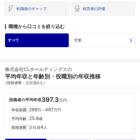
転職後のギャップ
経営者の評価
職種から口コミを絞り込む
すべて
営業
株式会社CLホールディングスの
平均年収と年齢別・役職別の年収推移
（投稿者数：正社員4人）
397.3
投稿者の平均年収
万円
289
487
年収範囲
万～
万円
25.8
平均年齢
歳
4
投稿者数
正社員
人