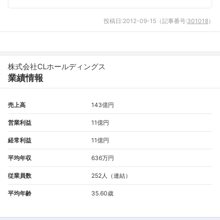
投稿日:
2012-09-15
（記事番号:
301018
）
株式会社CLホールディングス
業績情報
売上高
143億円
営業利益
11億円
経常利益
11億円
平均年収
636万円
従業員数
252人（連結）
平均年齢
35.60歳