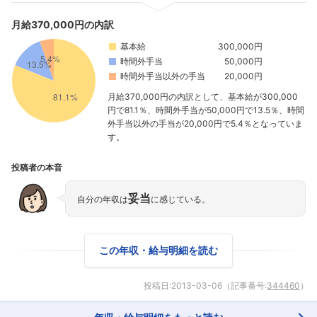
月給370,000円の内訳
フォローしました
基本給
300,000円
時間外手当
50,000円
こちらの企業もフォローしませんか？
時間外手当以外の手当
20,000円
月給370,000円の内訳として、基本給が300,000
円で81.1％、時間外手当が50,000円で13.5％、時間
外手当以外の手当が20,000円で5.4％となっていま
す。
投稿者の本音
妥当
自分の年収は
に感じている。
この年収・給与明細を読む
投稿日:
2013-03-06
（記事番号:
344460
）