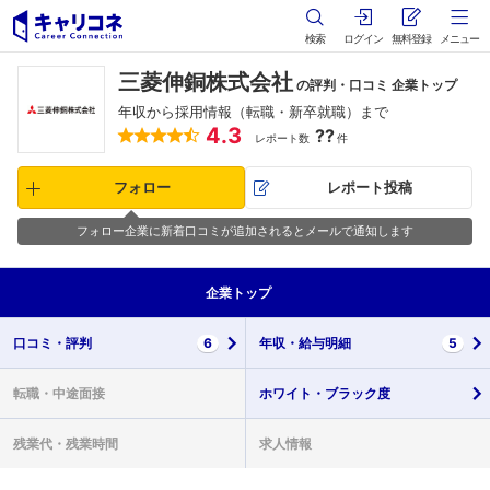
検索
ログイン
無料登録
メニュー
三菱伸銅株式会社
の評判・口コミ 企業トップ
年収から採用情報（転職・新卒就職）まで
4.3
??
レポート数
件
フォロー
レポート投稿
フォロー企業に新着口コミが追加されるとメールで通知します
企業
トップ
口コミ・
評判
6
年収・
給与明細
5
転職・
中途面接
ホワイト・
ブラック度
残業代・
残業時間
求人情報