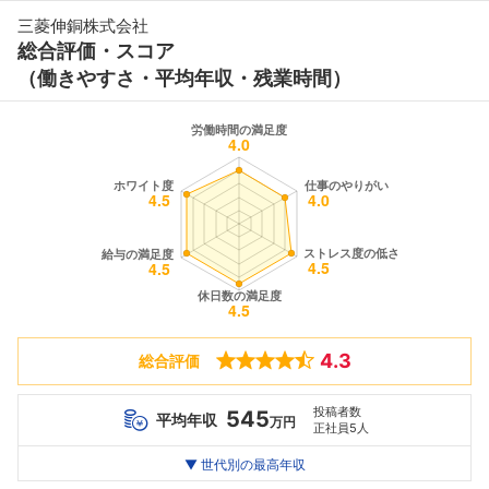
三菱伸銅株式会社
総合評価・スコア
（働きやすさ・平均年収・残業時間）
4.3
総合評価
投稿者数
545
平均年収
万円
正社員5人
世代別
20代
▼ 世代別の最高年収
30代
40代
最高年収
612
574
523
万
万
万