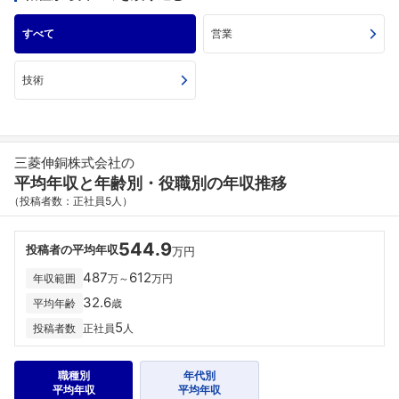
すべて
営業
技術
三菱伸銅株式会社の
平均年収と年齢別・役職別の年収推移
（投稿者数：正社員5人）
544.9
投稿者の平均年収
万円
487
612
年収範囲
万～
万円
32.6
平均年齢
歳
5
投稿者数
正社員
人
職種別
年代別
平均年収
平均年収