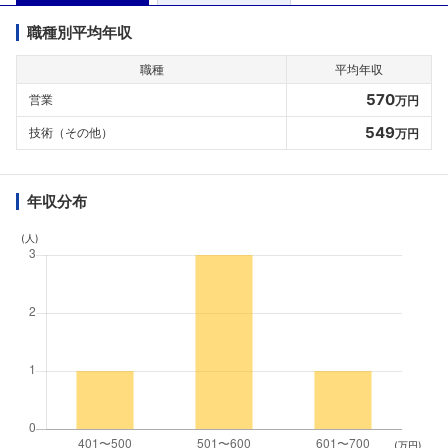
職種別平均年収
職種
平均年収
570
営業
万円
549
技術（その他）
万円
年収分布
(人)
(万円)