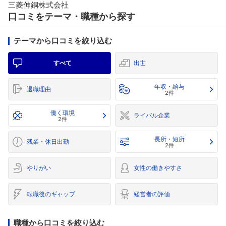
三菱伸銅株式会社
口コミをテーマ・職種から探す
テーマから口コミを絞り込む
すべて
出世
年収・給与
退職理由
2件
働く環境
ライバル企業
2件
長所・短所
残業・休日出勤
2件
やりがい
女性の働きやすさ
転職後のギャップ
経営者の評価
職種から口コミを絞り込む