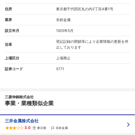
住所
東京都千代田区丸の内3丁目4番1号
業界
非鉄金属
設立年月
1925年5月
登記記録の閉鎖等により企業情報の更新を停
沿革
止しております
上場区分
上場廃止
証券コード
5771
三菱伸銅株式会社
事業・業種類似企業
三井金属株式会社
3.0
東京都
非鉄金属