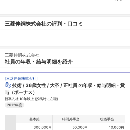
三菱伸銅株式会社の評判・口コミ
三菱伸銅株式会社
社員の年収・給与明細を紹介
[
三菱伸銅株式会社
]
技術
36歳女性
大卒
正社員
の年収・給与明細・賞
与（ボーナス）
新卒入社 10年以上 (投稿時に在職)
2012年度
基本給
時間外手当
役職手当
300,000
50,000
10,000
円
円
円