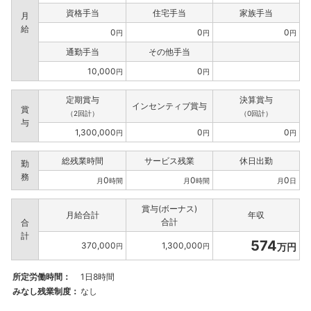
資格手当
住宅手当
家族手当
月
給
0
0
0
円
円
円
通勤手当
その他手当
10,000
0
円
円
定期賞与
決算賞与
インセンティブ賞与
賞
（2回計）
（0回計）
与
1,300,000
0
0
円
円
円
総残業時間
サービス残業
休日出勤
勤
務
0
0
0
月
時間
月
時間
月
日
賞与(ボーナス)
月給合計
年収
合計
合
計
574
370,000
1,300,000
万円
円
円
所定労働時間：
1日8時間
みなし残業制度：
なし