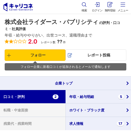
検索
ログイン
無料登録
メニュー
株式会社ライダース・パブリシティ
の評判・口コ
ミ・社員評価
年収・給与ややりがい、出世コース、退職理由まで
2.0
??
レポート数
件
フォロー
レポート投稿
フォロー企業に新着口コミが追加されるとメールで通知します
企業
トップ
口コミ・
評判
2
年収・
給与明細
5
転職・
中途面接
ホワイト・
ブラック度
残業代・
残業時間
求人情報
17