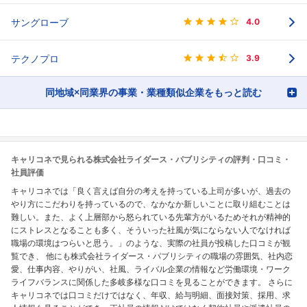
サングローブ
4.0
テクノプロ
3.9
同地域×同業界の事業・業種類似企業をもっと読む
キャリコネで見られる株式会社ライダース・パブリシティの評判・口コミ・
社員評価
キャリコネでは「良く言えば自分の考えを持っている上司が多いが、過去の
やり方にこだわりを持っているので、なかなか新しいことに取り組むことは
難しい。また、よく上層部から怒られている先輩方がいるためそれが精神的
にストレスとなることも多く、そういった社風が気にならない人でなければ
職場の環境はつらいと思う。」のような、実際の社員が投稿した口コミが観
覧でき、 他にも株式会社ライダース・パブリシティの職場の雰囲気、社内恋
愛、仕事内容、やりがい、社風、ライバル企業の情報など労働環境・ワーク
ライフバランスに関係した多岐多様な口コミを見ることができます。 さらに
キャリコネでは口コミだけではなく、年収、給与明細、面接対策、採用、求