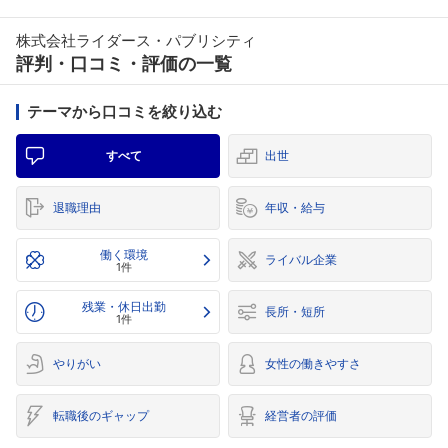
株式会社ライダース・パブリシティ
評判・口コミ・評価の一覧
テーマから口コミを絞り込む
すべて
出世
退職理由
年収・給与
働く環境
ライバル企業
1件
残業・休日出勤
長所・短所
1件
やりがい
女性の働きやすさ
転職後のギャップ
経営者の評価