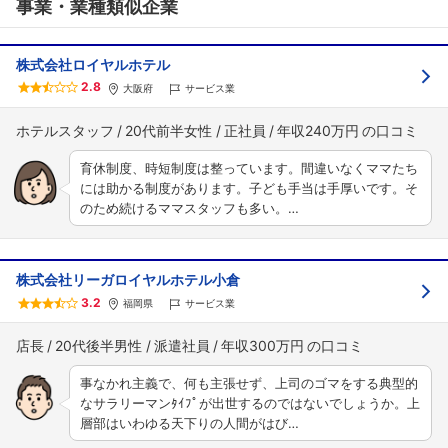
事業・業種類似企業
株式会社ロイヤルホテル
2.8
大阪府
サービス業
ホテルスタッフ
20代前半女性
正社員
年収240万円
育休制度、時短制度は整っています。間違いなくママたち
には助かる制度があります。子ども手当は手厚いです。そ
のため続けるママスタッフも多い。…
株式会社リーガロイヤルホテル小倉
3.2
福岡県
サービス業
店長
20代後半男性
派遣社員
年収300万円
事なかれ主義で、何も主張せず、上司のゴマをする典型的
なサラリーマンﾀｲﾌﾟが出世するのではないでしょうか。上
層部はいわゆる天下りの人間がはび…