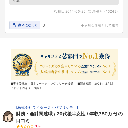
年度
投稿日:
2014-06-23
（記事番号:
413248
）
参考になった
0
不適切な投稿として報告
■実査委託先：日本マーケティングリサーチ機構 ■調査概要：2023年12月期
「サイトのイメージ調査」
[
株式会社ライダース・パブリシティ
]
財務・会計関連職
20代後半女性
年収350万円
の
口コミ
1.8