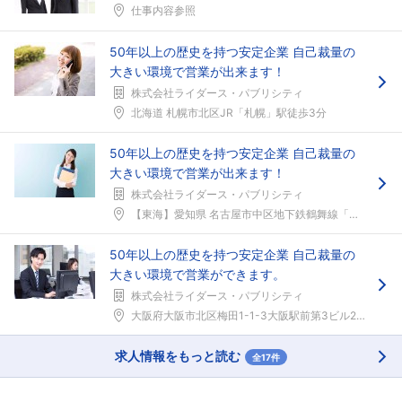
仕事内容参照
50年以上の歴史を持つ安定企業 自己裁量の
大きい環境で営業が出来ます！
株式会社ライダース・パブリシティ
北海道 札幌市北区JR「札幌」駅徒歩3分
50年以上の歴史を持つ安定企業 自己裁量の
大きい環境で営業が出来ます！
株式会社ライダース・パブリシティ
【東海】愛知県 名古屋市中区地下鉄鶴舞線「伏見」駅...
50年以上の歴史を持つ安定企業 自己裁量の
大きい環境で営業ができます。
株式会社ライダース・パブリシティ
大阪府大阪市北区梅田1-1-3大阪駅前第3ビル26...
求人情報をもっと読む
全17件