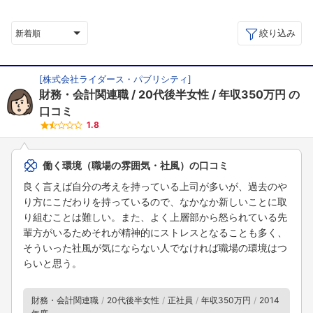
絞り込み
新着順
[
株式会社ライダース・パブリシティ
]
財務・会計関連職
20代後半女性
年収350万円
の
口コミ
1.8
働く環境（職場の雰囲気・社風）の口コミ
良く言えば自分の考えを持っている上司が多いが、過去のや
り方にこだわりを持っているので、なかなか新しいことに取
り組むことは難しい。また、よく上層部から怒られている先
輩方がいるためそれが精神的にストレスとなることも多く、
そういった社風が気にならない人でなければ職場の環境はつ
らいと思う。
財務・会計関連職
20代後半女性
正社員
年収350万円
2014