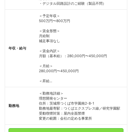
・デジタル回路設計のご経験（製品不問）
＜予定年収＞
500万円〜800万円
＜賃金形態＞
月給制
補足事項なし
年収・給与
＜賃金内訳＞
月額（基本給）：280,000円〜450,000円
＜月給＞
280,000円〜450,000円
＜昇給...
＜勤務地詳細＞
理想開発センター
住所：茨城県つくば市学園南2-8-1
勤務地
勤務地最寄駅：つくばエクスプレス線／研究学園駅
受動喫煙対策：屋内全面禁煙
変更の範囲：会社の定める事業所