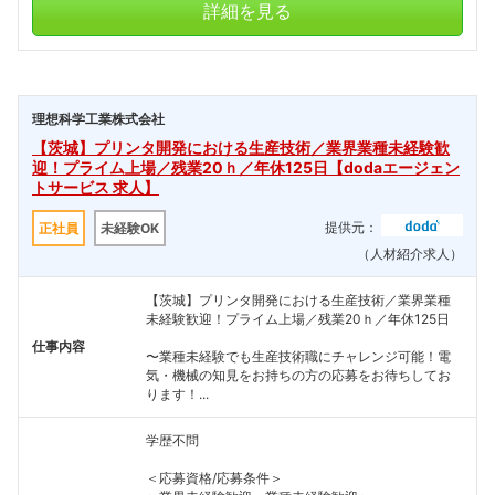
詳細を見る
理想科学工業株式会社
【茨城】プリンタ開発における生産技術／業界業種未経験歓
迎！プライム上場／残業20ｈ／年休125日【dodaエージェン
トサービス 求人】
提供元：
正社員
未経験OK
（人材紹介求人）
【茨城】プリンタ開発における生産技術／業界業種
未経験歓迎！プライム上場／残業20ｈ／年休125日
仕事内容
〜業種未経験でも生産技術職にチャレンジ可能！電
気・機械の知見をお持ちの方の応募をお待ちしてお
ります！...
学歴不問
＜応募資格/応募条件＞