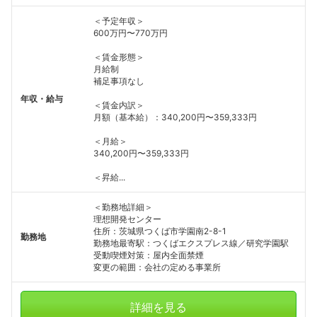
＜予定年収＞
600万円〜770万円
＜賃金形態＞
月給制
補足事項なし
年収・給与
＜賃金内訳＞
月額（基本給）：340,200円〜359,333円
＜月給＞
340,200円〜359,333円
＜昇給...
＜勤務地詳細＞
理想開発センター
住所：茨城県つくば市学園南2-8-1
勤務地
勤務地最寄駅：つくばエクスプレス線／研究学園駅
受動喫煙対策：屋内全面禁煙
変更の範囲：会社の定める事業所
詳細を見る