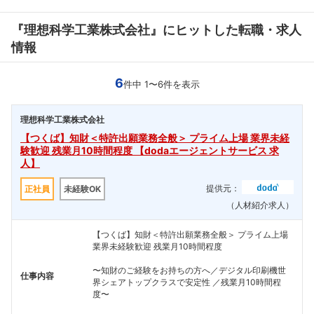
『理想科学工業株式会社』にヒットした転職・求人
情報
6
件中 1〜6件を表示
理想科学工業株式会社
【つくば】知財＜特許出願業務全般＞ プライム上場 業界未経
験歓迎 残業月10時間程度 【dodaエージェントサービス 求
人】
提供元：
正社員
未経験OK
（人材紹介求人）
【つくば】知財＜特許出願業務全般＞ プライム上場
業界未経験歓迎 残業月10時間程度
〜知財のご経験をお持ちの方へ／デジタル印刷機世
仕事内容
界シェアトップクラスで安定性 ／残業月10時間程
度〜