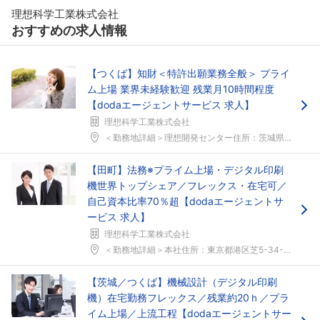
理想科学工業株式会社
おすすめの求人情報
【つくば】知財＜特許出願業務全般＞ プライ
ム上場 業界未経験歓迎 残業月10時間程度
【dodaエージェントサービス 求人】
理想科学工業株式会社
＜勤務地詳細＞理想開発センター住所：茨城県つくば市...
【田町】法務※プライム上場・デジタル印刷
機世界トップシェア／フレックス・在宅可／
自己資本比率70％超【dodaエージェントサ
ービス 求人】
理想科学工業株式会社
＜勤務地詳細＞本社住所：東京都港区芝5-34-7 ...
【茨城／つくば】機械設計（デジタル印刷
機）在宅勤務フレックス／残業約20ｈ／プラ
イム上場／上流工程【dodaエージェントサー