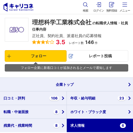
検索
ログイン
無料登録
メニュー
理想科学工業株式会社
の転職求人情報・社員
仕事内容
正社員、契約社員、派遣社員の応募情報
3.5
146
レポート数
件
フォロー
レポート投稿
フォロー企業に新着口コミが追加されるとメールで通知します
企業
トップ
口コミ・
評判
106
年収・
給与明細
23
転職・
中途面接
8
ホワイト・
ブラック度
残業代・
残業時間
8
求人情報
6