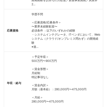
開発経験をお持ちの方歓迎／新規事業開拓／異業界
2...
こちらの企業もフォローしませんか？
学歴不問
＜応募資格/応募条件＞
〜業界未経験歓迎〜
応募資格
必須条件 ：以下のいずれかの経験
・システムインテグレータ、ITベンダにおいて、Web
システム（クラウド/オンプレミス問わず）の開発経
験
※規...
＜予定年収＞
500万円〜900万円
＜賃金形態＞
月給制
特記事項なし
年収・給与
＜賃金内訳＞
月額（基本給）：280,000円〜475,000円
＜月給＞
280,000円〜475,000円