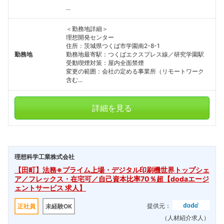
...
＜勤務地詳細＞
理想開発センター
住所：茨城県つくば市学園南2-8-1
勤務地
勤務地最寄駅：つくばエクスプレス線／研究学園駅
受動喫煙対策：屋内全面禁煙
変更の範囲：会社の定める事業所（リモートワーク
含む...
詳細を見る
理想科学工業株式会社
【田町】法務※プライム上場・デジタル印刷機世界トップシェ
ア／フレックス・在宅可／自己資本比率70％超【dodaエージ
ェントサービス 求人】
提供元：
正社員
未経験OK
（人材紹介求人）