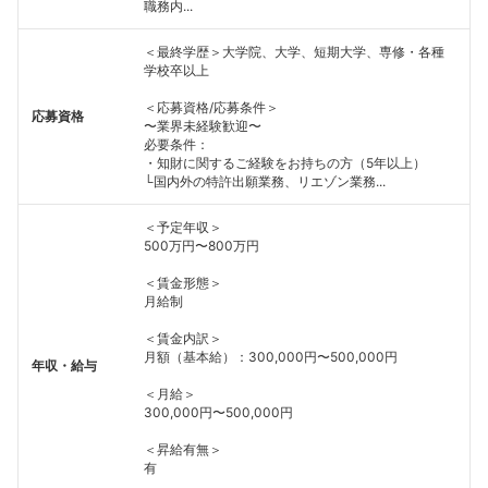
職務内...
＜最終学歴＞大学院、大学、短期大学、専修・各種
学校卒以上
＜応募資格/応募条件＞
応募資格
〜業界未経験歓迎〜
必要条件：
・知財に関するご経験をお持ちの方（5年以上）
└国内外の特許出願業務、リエゾン業務...
＜予定年収＞
500万円〜800万円
＜賃金形態＞
月給制
＜賃金内訳＞
月額（基本給）：300,000円〜500,000円
年収・給与
＜月給＞
300,000円〜500,000円
＜昇給有無＞
有