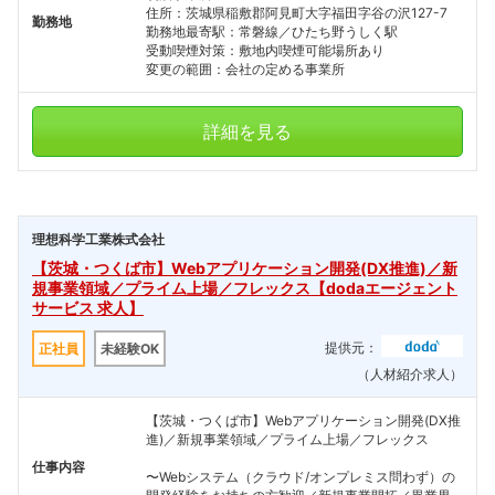
住所：茨城県稲敷郡阿見町大字福田字谷の沢127-7
勤務地
勤務地最寄駅：常磐線／ひたち野うしく駅
受動喫煙対策：敷地内喫煙可能場所あり
変更の範囲：会社の定める事業所
詳細を見る
理想科学工業株式会社
【茨城・つくば市】Webアプリケーション開発(DX推進)／新
規事業領域／プライム上場／フレックス【dodaエージェント
サービス 求人】
提供元：
正社員
未経験OK
（人材紹介求人）
【茨城・つくば市】Webアプリケーション開発(DX推
進)／新規事業領域／プライム上場／フレックス
仕事内容
フォローしました
〜Webシステム（クラウド/オンプレミス問わず）の