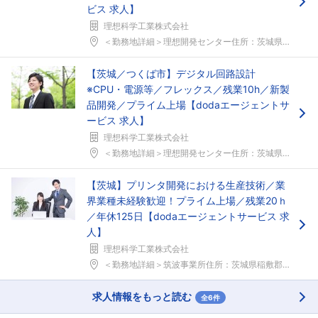
ビス 求人】
理想科学工業株式会社
＜勤務地詳細＞理想開発センター住所：茨城県つくば市...
【茨城／つくば市】デジタル回路設計
※CPU・電源等／フレックス／残業10h／新製
品開発／プライム上場【dodaエージェントサ
ービス 求人】
理想科学工業株式会社
＜勤務地詳細＞理想開発センター住所：茨城県つくば市...
【茨城】プリンタ開発における生産技術／業
界業種未経験歓迎！プライム上場／残業20ｈ
／年休125日【dodaエージェントサービス 求
人】
理想科学工業株式会社
＜勤務地詳細＞筑波事業所住所：茨城県稲敷郡阿見町大...
求人情報をもっと読む
全6件