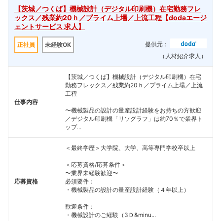
【茨城／つくば】機械設計（デジタル印刷機）在宅勤務フレ
ックス／残業約20ｈ／プライム上場／上流工程【dodaエージ
ェントサービス 求人】
提供元：
正社員
未経験OK
（人材紹介求人）
【茨城／つくば】機械設計（デジタル印刷機）在宅
勤務フレックス／残業約20ｈ／プライム上場／上流
工程
仕事内容
〜機械製品の設計の量産設計経験をお持ちの方歓迎
／デジタル印刷機「リソグラフ」は約70％で業界ト
ップ...
＜最終学歴＞大学院、大学、高等専門学校卒以上
＜応募資格/応募条件＞
〜業界未経験歓迎〜
応募資格
必須要件：
・機械製品の設計の量産設計経験（４年以上）
歓迎条件：
・機械設計のご経験（3Ｄ&minu...