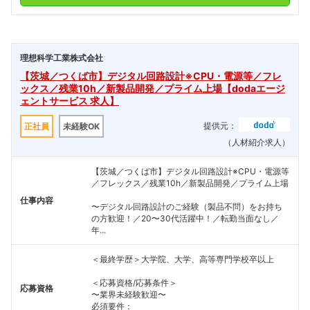
理想科学工業株式会社
【茨城／つくば市】デジタル回路設計※CPU・電源等／フレ
ックス／残業10h／新製品開発／プライム上場【dodaエージ
ェントサービス 求人】
提供元：
正社員
未経験OK
（人材紹介求人）
【茨城／つくば市】デジタル回路設計※CPU・電源等
／フレックス／残業10h／新製品開発／プライム上場
仕事内容
〜デジタル回路設計のご経験（製品不問）をお持ち
の方歓迎！／20〜30代活躍中！／転勤当面なし／
年...
＜最終学歴＞大学院、大学、高等専門学校卒以上
＜応募資格/応募条件＞
応募資格
〜業界未経験歓迎〜
必須要件：