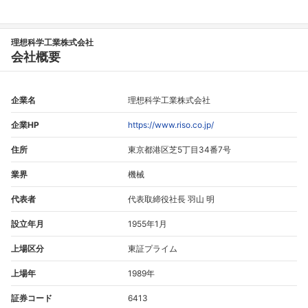
理想科学工業株式会社
会社概要
企業名
理想科学工業株式会社
企業HP
https://www.riso.co.jp/
住所
東京都港区芝5丁目34番7号
業界
機械
代表者
代表取締役社長 羽山 明
設立年月
1955年1月
上場区分
東証プライム
上場年
1989年
証券コード
6413