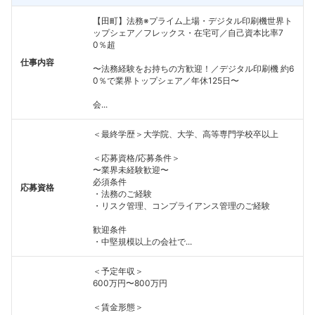
【田町】法務※プライム上場・デジタル印刷機世界ト
ップシェア／フレックス・在宅可／自己資本比率7
0％超
仕事内容
〜法務経験をお持ちの方歓迎！／デジタル印刷機 約6
0％で業界トップシェア／年休125日〜
会...
＜最終学歴＞大学院、大学、高等専門学校卒以上
＜応募資格/応募条件＞
〜業界未経験歓迎〜
必須条件
応募資格
・法務のご経験
・リスク管理、コンプライアンス管理のご経験
歓迎条件
・中堅規模以上の会社で...
＜予定年収＞
600万円〜800万円
＜賃金形態＞