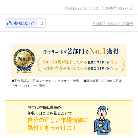
投稿日:
2016-11-30
（記事番号:
632715
）
参考になった
0
不適切な投稿として報告
■実査委託先：日本マーケティングリサーチ機構 ■調査概要：2023年12月期
「サイトのイメージ調査」
同年代や類似職種の
年収・口コミを見ることで
自分の正しい市場価値に
気付くきっかけに！