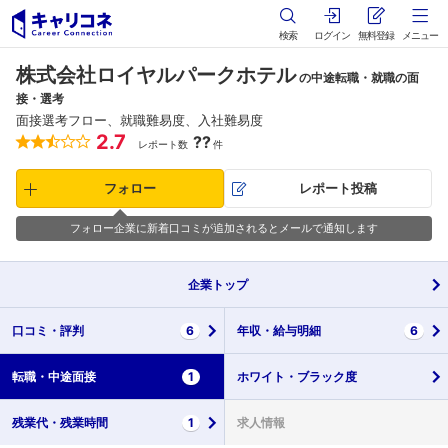
検索
ログイン
無料登録
メニュー
株式会社ロイヤルパークホテル
の中途転職・就職の面
接・選考
面接選考フロー、就職難易度、入社難易度
2.7
??
レポート数
件
フォロー
レポート投稿
フォロー企業に新着口コミが追加されるとメールで通知します
企業
トップ
口コミ・
評判
6
年収・
給与明細
6
転職・
中途面接
1
ホワイト・
ブラック度
残業代・
残業時間
1
求人情報