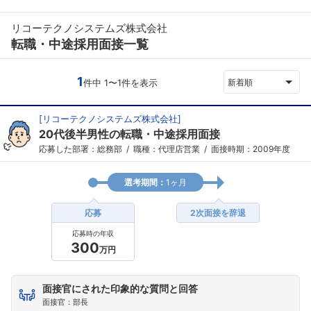
リコーテクノシステムズ株式会社
転職・中途採用面接一覧
1
件中 1〜1件を表示
新着順
[
リコーテクノシステムズ株式会社
]
20代後半男性の転職・中途採用面接
応募した部署：総務部
職種：代理店営業
面接時期：2009年度
選考期間：
1ヶ月
応募
2次面接を辞退
応募時の年収
300
万円
面接官にされた印象的な質問と回答
面接官：部長