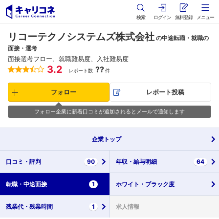
検索
ログイン
無料登録
メニュー
リコーテクノシステムズ株式会社
の中途転職・就職の
面接・選考
面接選考フロー、就職難易度、入社難易度
3.2
??
レポート数
件
フォロー
レポート投稿
フォロー企業に新着口コミが追加されるとメールで通知します
企業
トップ
口コミ・
評判
90
年収・
給与明細
64
転職・
中途面接
1
ホワイト・
ブラック度
残業代・
残業時間
1
求人情報