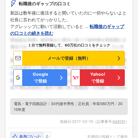
転職後のギャップの口コミ
新設は数年後に復活すると聞いていたのに一切やらないよと
社長に言われてがっかりした。
アグレッシブに動いて活動していると ...
転職後のギャップ
の口コミの続きを読む
１分で無料登録して、60万社の口コミをチェック
メールで登録（無料）
Google
Yahoo!
で登録
で登録
電気・電子回路設計
30代後半男性
正社員
年収560万円
20
15年度
投稿日:
2017-02-10
（記事番号:
648191
）
参考になった
0
不適切な投稿として報告