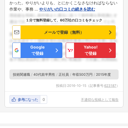
かった。やりがいよりも、とにかくこなさなければならない
作業や、事務 ...
やりがいの口コミの続きを読む
１分で無料登録して、60万社の口コミをチェック
メールで登録（無料）
Google
Yahoo!
で登録
で登録
技術関連職
40代前半男性
正社員
年収500万円
2015年度
投稿日:
2016-10-15
（記事番号:
623187
）
参考になった
0
不適切な投稿として報告