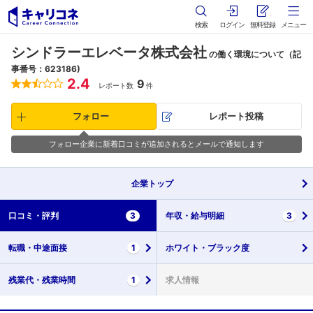
検索
ログイン
無料登録
メニュー
シンドラーエレベータ株式会社
の働く環境について（記
事番号：623186)
2.4
9
レポート数
件
フォロー
レポート投稿
フォロー企業に新着口コミが追加されるとメールで通知します
企業
トップ
口コミ・
評判
3
年収・
給与明細
3
転職・
中途面接
1
ホワイト・
ブラック度
残業代・
残業時間
1
求人情報