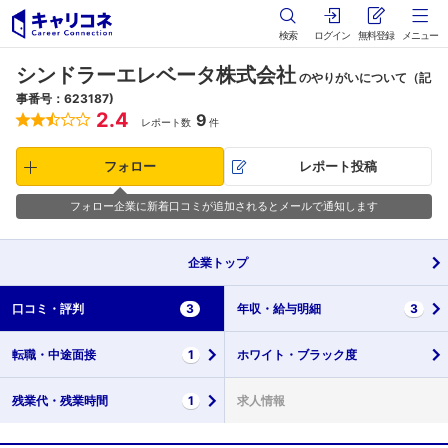
検索
ログイン
無料登録
メニュー
シンドラーエレベータ株式会社
のやりがいについて（記
事番号：623187)
2.4
9
レポート数
件
フォロー
レポート投稿
フォロー企業に新着口コミが追加されるとメールで通知します
企業
トップ
口コミ・
評判
3
年収・
給与明細
3
転職・
中途面接
1
ホワイト・
ブラック度
残業代・
残業時間
1
求人情報