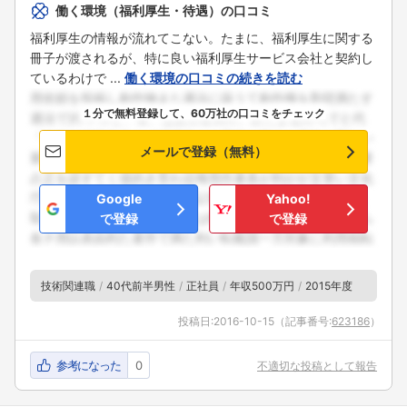
働く環境（福利厚生・待遇）の口コミ
福利厚生の情報が流れてこない。たまに、福利厚生に関する
冊子が渡されるが、特に良い福利厚生サービス会社と契約し
ているわけで ...
働く環境の口コミの続きを読む
１分で無料登録して、60万社の口コミをチェック
メールで登録（無料）
Google
Yahoo!
で登録
で登録
技術関連職
40代前半男性
正社員
年収500万円
2015年度
投稿日:
2016-10-15
（記事番号:
623186
）
参考になった
0
不適切な投稿として報告