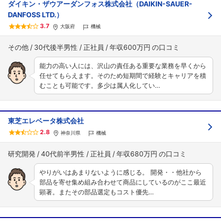
ダイキン・ザウアーダンフォス株式会社（DAIKIN-SAUER-
DANFOSS LTD.）
3.7
大阪府
機械
その他
30代後半男性
正社員
年収600万円
能力の高い人には、沢山の責任ある重要な業務を早くから
任せてもらえます。そのため短期間で経験とキャリアを積
むことも可能です。多少は属人化してい…
東芝エレベータ株式会社
2.8
神奈川県
機械
研究開発
40代前半男性
正社員
年収680万円
やりがいはあまりないように感じる。 開発・・他社から
部品を寄せ集め組み合わせて商品にしているのがここ最近
顕著。またその部品選定もコスト優先…