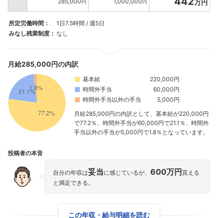
442
285,000
1,000,000
万円
円
円
所定労働時間：
1日7.5時間 / 週5日
みなし残業制度：
なし
月給285,000円の内訳
基本給
220,000円
時間外手当
60,000円
フォローしました
時間外手当以外の手当
5,000円
月給285,000円の内訳として、基本給が220,000円
こちらの企業もフォローしませんか？
で77.2％、時間外手当が60,000円で21.1％、時間外
手当以外の手当が5,000円で1.8％となっています。
投稿者の本音
妥当
600万円
自分の年収は
に感じているが、
貰える
と満足できる。
この年収・給与明細を読む