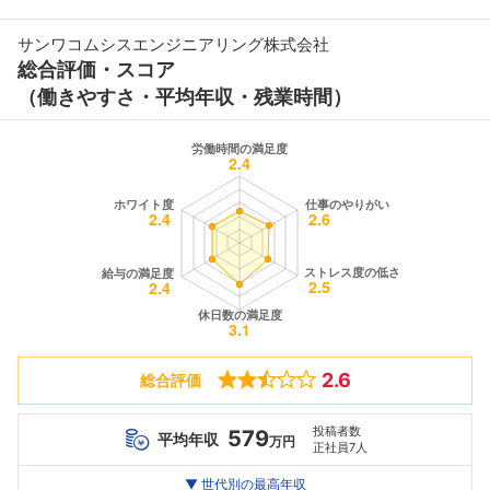
サンワコムシスエンジニアリング株式会社
総合評価・スコア
（働きやすさ・平均年収・残業時間）
2.6
総合評価
投稿者数
579
平均年収
万円
正社員7人
世代別
20代
▼ 世代別の最高年収
30代
40代