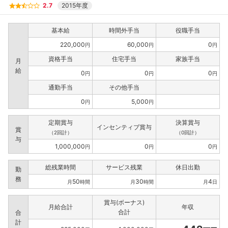
2.7
2015年度
基本給
時間外手当
役職手当
220,000
60,000
0
円
円
円
資格手当
住宅手当
家族手当
月
給
0
0
0
円
円
円
通勤手当
その他手当
0
5,000
円
円
定期賞与
決算賞与
インセンティブ賞与
賞
（2回計）
（0回計）
与
1,000,000
0
0
円
円
円
総残業時間
サービス残業
休日出勤
勤
務
50
30
4
月
時間
月
時間
月
日
賞与(ボーナス)
月給合計
年収
合計
合
計