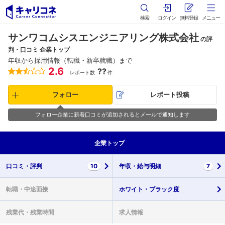
検索
ログイン
無料登録
メニュー
サンワコムシスエンジニアリング株式会社
の評
判・口コミ 企業トップ
年収から採用情報（転職・新卒就職）まで
2.6
??
レポート数
件
フォロー
レポート投稿
フォロー企業に新着口コミが追加されるとメールで通知します
企業
トップ
口コミ・
評判
10
年収・
給与明細
7
転職・
中途面接
ホワイト・
ブラック度
残業代・
残業時間
求人情報