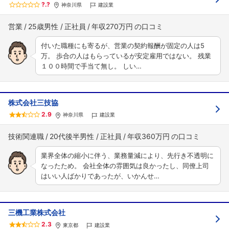
?.?
神奈川県
建設業
営業
25歳男性
正社員
年収270万円
付いた職種にも寄るが、営業の契約報酬が固定の人は5
万。 歩合の人はもらっているが安定雇用ではない。 残業
１００時間で手当て無し。 しい…
株式会社三技協
2.9
神奈川県
建設業
技術関連職
20代後半男性
正社員
年収360万円
業界全体の縮小に伴う、業務量減により、先行き不透明に
なったため。 会社全体の雰囲気は良かったし、同僚上司
はいい人ばかりであったが、いかんせ…
三機工業株式会社
2.3
東京都
建設業