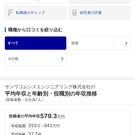
転職後のギャップ
経営者の評価
職種から口コミを絞り込む
すべて
技術
その他
サンワコムシスエンジニアリング株式会社の
平均年収と年齢別・役職別の年収推移
（投稿者数：正社員7人）
579.3
投稿者の平均年収
万円
353
942
年収範囲
万～
万円
32.7
平均年齢
歳