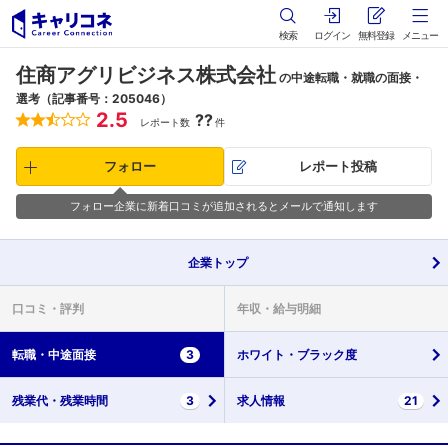
検索
ログイン
無料登録
メニュー
住商アグリビジネス株式会社
の中途転職・就職の面接・
選考（記事番号：205046）
2.5
??
レポート数
件
フォロー
レポート投稿
フォロー企業に新着口コミが追加されるとメールで通知します
企業
トップ
口コミ・
評判
年収・
給与明細
転職・
中途面接
3
ホワイト・
ブラック度
残業代・
残業時間
3
求人情報
21