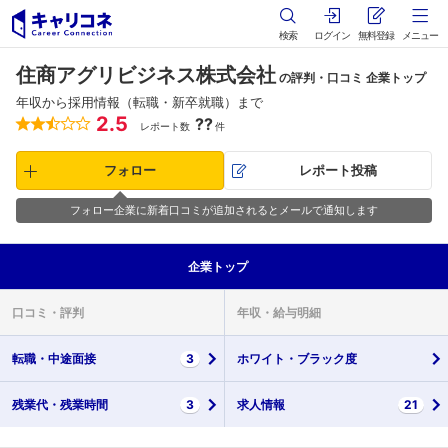
検索
ログイン
無料登録
メニュー
住商アグリビジネス株式会社
の評判・口コミ 企業トップ
年収から採用情報（転職・新卒就職）まで
2.5
??
レポート数
件
フォロー
レポート投稿
フォロー企業に新着口コミが追加されるとメールで通知します
企業
トップ
口コミ・
評判
年収・
給与明細
転職・
中途面接
3
ホワイト・
ブラック度
残業代・
残業時間
3
求人情報
21