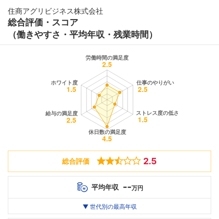
住商アグリビジネス株式会社
総合評価・スコア
（働きやすさ・平均年収・残業時間）
2.5
総合評価
--
平均年収
万円
世代別
20代
▼ 世代別の最高年収
30代
40代
最高年収
--万
--万
--万