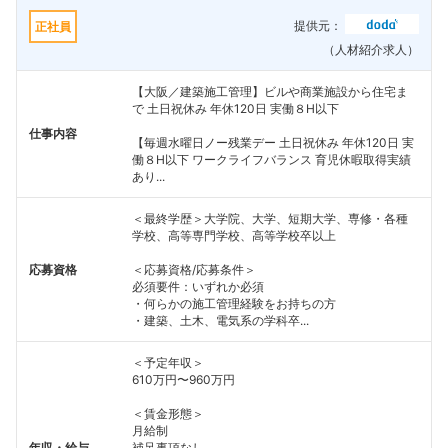
提供元：
正社員
（人材紹介求人）
【大阪／建築施工管理】ビルや商業施設から住宅ま
で 土日祝休み 年休120日 実働８H以下
仕事内容
【毎週水曜日ノー残業デー 土日祝休み 年休120日 実
働８H以下 ワークライフバランス 育児休暇取得実績
あり...
＜最終学歴＞大学院、大学、短期大学、専修・各種
学校、高等専門学校、高等学校卒以上
応募資格
＜応募資格/応募条件＞
必須要件：いずれか必須
・何らかの施工管理経験をお持ちの方
・建築、土木、電気系の学科卒...
＜予定年収＞
610万円〜960万円
＜賃金形態＞
月給制
年収・給与
補足事項なし