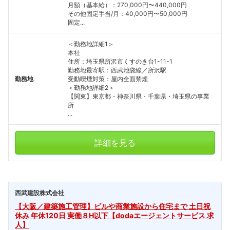
月額（基本給）：270,000円〜440,000円
その他固定手当/月：40,000円〜50,000円
固定...
＜勤務地詳細1＞
本社
住所：埼玉県所沢市くすのき台1-11-1
勤務地最寄駅：西武池袋線／所沢駅
勤務地
受動喫煙対策：屋内全面禁煙
＜勤務地詳細2＞
【関東】東京都・神奈川県・千葉県・埼玉県の事業
所
...
詳細を見る
西武建設株式会社
【大阪／建築施工管理】ビルや商業施設から住宅まで 土日祝
休み 年休120日 実働８H以下【dodaエージェントサービス 求
人】