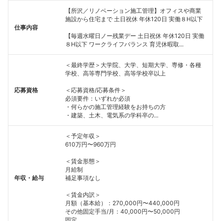
【所沢／リノベーション施工管理】オフィスや商業
施設から住宅まで 土日祝休 年休120日 実働８H以下
仕事内容
【毎週水曜日ノー残業デー 土日祝休 年休120日 実働
８H以下 ワークライフバランス 育児休暇取...
＜最終学歴＞大学院、大学、短期大学、専修・各種
学校、高等専門学校、高等学校卒以上
応募資格
＜応募資格/応募条件＞
必須要件：いずれか必須
・何らかの施工管理経験をお持ちの方
・建築、土木、電気系の学科卒の...
＜予定年収＞
610万円〜960万円
＜賃金形態＞
月給制
年収・給与
補足事項なし
＜賃金内訳＞
月額（基本給）：270,000円〜440,000円
その他固定手当/月：40,000円〜50,000円
固定...