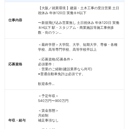
【大阪／就業環境 】建築・土木工事の受注営業 土日
祝休み 年休120日 実働８H以下
仕事内容
〜新規飛び込み営業無し 土日祝休み 年休120日 実働
８H以下 駅・スタジアム・商業施設等施工事例多
数・街のラン...
＜最終学歴＞大学院、大学、短期大学、専修・各種
学校、高等専門学校、高等学校卒以上
＜応募資格/応募条件＞
応募資格
必須要件：
・営業のご経験(建設業界なら尚可)
※普通自動車免許は必須です。
歓迎条件...
＜予定年収＞
540万円〜900万円
＜賃金形態＞
月給制
年収・給与
補足事項なし