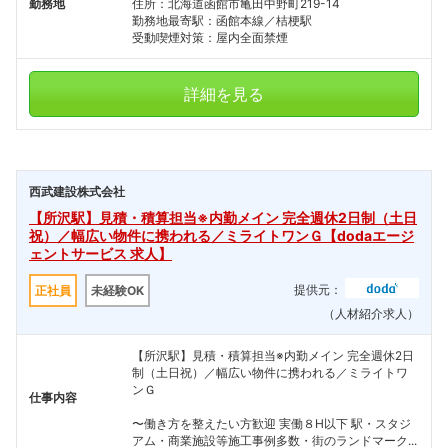
勤務地
住所：北海道函館市亀田中野町219-14
勤務地最寄駅：函館本線／桔梗駅
受動喫煙対策：屋内全面禁煙
詳細を見る
西武建設株式会社
【所沢駅】見積・積算担当※内勤メイン 完全週休2日制（土日
祝）／幅広い物件に携われる／ミライトワンＧ【dodaエージ
ェントサービス 求人】
提供元：
正社員
未経験OK
（人材紹介求人）
【所沢駅】見積・積算担当※内勤メイン 完全週休2日
制（土日祝）／幅広い物件に携われる／ミライトワ
ンＧ
仕事内容
〜働き方を整えたい方歓迎 実働８H以下 駅・スタジ
アム・商業施設等施工事例多数・街のランドマーク...