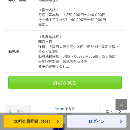
＜賃金内訳＞
月額（基本給）：270,000円〜440,000円
その他固定手当/月：40,000円〜50,000円
固定...
＜勤務地詳細＞
関西支店
住所：大阪府大阪市淀川区西中島5-14-10 新大阪ト
勤務地
ヨタビル5階
勤務地最寄駅：JR線・Osaka Metro線／新大阪駅
受動喫煙対策：敷地内全面禁煙
変更の範囲：会社...
詳細を見る

1〜15
件表示
前へ
次へ
（全16件中）
無料会員登録（1分）
ログイン