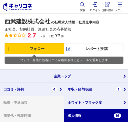
検索
ログイン
無料登録
メニュー
西武建設株式会社
の転職求人情報・社員仕事内容
正社員、契約社員、派遣社員の応募情報
2.7
??
レポート数
件
フォロー
レポート投稿
フォロー企業に新着口コミが追加されるとメールで通知します
企業
トップ
口コミ・
評判
4
年収・
給与明細
1
転職・
中途面接
ホワイト・
ブラック度
残業代・
残業時間
求人情報
16