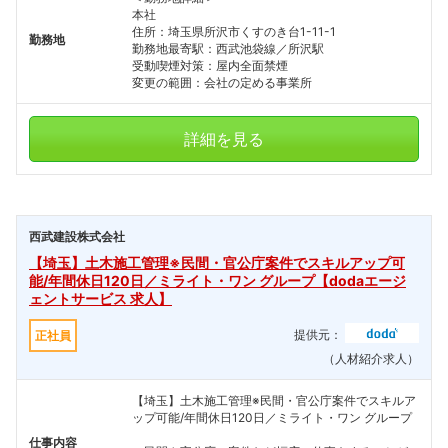
本社
住所：埼玉県所沢市くすのき台1-11-1
勤務地
勤務地最寄駅：西武池袋線／所沢駅
受動喫煙対策：屋内全面禁煙
変更の範囲：会社の定める事業所
詳細を見る
西武建設株式会社
【埼玉】土木施工管理※民間・官公庁案件でスキルアップ可
能/年間休日120日／ミライト・ワン グループ【dodaエージ
ェントサービス 求人】
提供元：
正社員
（人材紹介求人）
【埼玉】土木施工管理※民間・官公庁案件でスキルア
ップ可能/年間休日120日／ミライト・ワン グループ
仕事内容