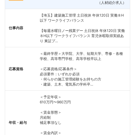
（人材紹介求人）
【埼玉】建築施工管理 土日祝休 年休120日 実働８H
以下 ワークライフバランス
仕事内容
【毎週水曜日ノー残業デー 土日祝休 年休120日 実働
８H以下 ワークライフバランス 育児休暇取得実績あ
り 東証プ...
＜最終学歴＞大学院、大学、短期大学、専修・各種
学校、高等専門学校、高等学校卒以上
応募資格
＜応募資格/応募条件＞
必須要件：いずれか必須
・何らかの施工管理経験をお持ちの方
・建築、土木、電気系の学科卒...
＜予定年収＞
610万円〜960万円
＜賃金形態＞
月給制
年収・給与
補足事項なし
＜賃金内訳＞