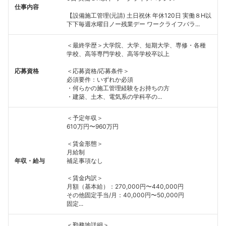
仕事内容
【設備施工管理(元請) 土日祝休 年休120日 実働８H以
下下毎週水曜日ノー残業デー ワークライフバラ...
＜最終学歴＞大学院、大学、短期大学、専修・各種
学校、高等専門学校、高等学校卒以上
応募資格
＜応募資格/応募条件＞
必須要件：いずれか必須
・何らかの施工管理経験をお持ちの方
・建築、土木、電気系の学科卒の...
＜予定年収＞
610万円〜960万円
＜賃金形態＞
月給制
年収・給与
補足事項なし
＜賃金内訳＞
月額（基本給）：270,000円〜440,000円
その他固定手当/月：40,000円〜50,000円
固定...
＜勤務地詳細＞