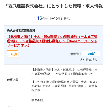
『西武建設株式会社』にヒットした転職・求人情報
16
件中 1〜15件を表示
株式会社西武建設運輸
【北海道／函館】土木・解体現場での管理業務（土木施工管
理1級） 〜資格必須！函館転勤無し〜【dodaエージェント
サービス 求人】
提供元：
正社員
（人材紹介求人）
【北海道／函館】土木・解体現場での管理業務（土
木施工管理1級） 〜資格必須！函館転勤無し〜
仕事内容
【1977年創業／函館地場企業／運送・土木・解体を
始め多岐にわたる事業展開／函館転勤無し／資格取
得サポート...
学歴不問