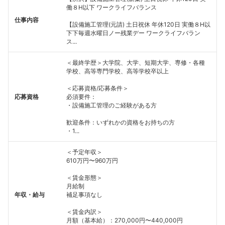
働８H以下 ワークライフバランス
仕事内容
【設備施工管理(元請) 土日祝休 年休120日 実働８H以
下下毎週水曜日ノー残業デー ワークライフバラン
ス...
＜最終学歴＞大学院、大学、短期大学、専修・各種
学校、高等専門学校、高等学校卒以上
＜応募資格/応募条件＞
応募資格
必須要件：
・設備施工管理のご経験がある方
歓迎条件：いずれかの資格をお持ちの方
・1...
＜予定年収＞
610万円〜960万円
＜賃金形態＞
月給制
年収・給与
補足事項なし
＜賃金内訳＞
月額（基本給）：270,000円〜440,000円