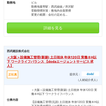
勤務地
ビル
勤務地最寄駅：西武線線／所沢駅
受動喫煙対策：敷地内全面禁煙
変更の範囲：会社の定める...
詳細を見る
西武建設株式会社
＜大阪＞設備施工管理(新築) 土日祝休 年休120日 実働８H以
下 ワークライフバランス 【dodaエージェントサービス 求
人】
提供元：
正社員
（人材紹介求人）
＜大阪＞設備施工管理(新築) 土日祝休 年休120日 実
働８H以下 ワークライフバランス
仕事内容
【設備施工管理(元請) 土日祝休 年休120日 実働８H以
下下毎週水曜日ノー残業デー ワークライフバラン