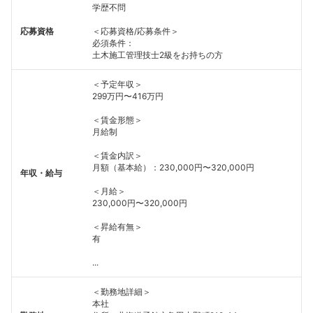
学歴不問
応募資格
＜応募資格/応募条件＞
必須条件：
土木施工管理技士2級をお持ちの方
＜予定年収＞
299万円〜416万円
＜賃金形態＞
月給制
＜賃金内訳＞
月額（基本給）：230,000円〜320,000円
年収・給与
＜月給＞
230,000円〜320,000円
＜昇給有無＞
有
...
＜勤務地詳細＞
本社