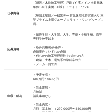
【所沢／木造施工管理】戸建て住宅メイン 土日祝休
こちらの企業もフォローしませんか？
年休120日 実働８H以下 ミライト・ワンG
仕事内容
【毎週水曜日ノー残業デー 育児休暇取得実績あり 東
証プライム上場グループ ミライト・ワン グループに
属...
＜最終学歴＞大学院、大学、専修・各種学校、高等
専門学校卒以上
＜応募資格/応募条件＞
応募資格
必須要件：いずれか必須
・何らかの施工管理経験をお持ちの方
・建築、土木、電気系の学科卒の方
・メーカー側での...
＜予定年収＞
610万円〜960万円
＜賃金形態＞
月給制
年収・給与
補足事項なし
＜賃金内訳＞
月額（基本給）：270,000円〜440,000円