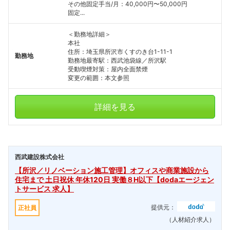
その他固定手当/月：40,000円〜50,000円
固定...
＜勤務地詳細＞
本社
住所：埼玉県所沢市くすのき台1-11-1
勤務地
勤務地最寄駅：西武池袋線／所沢駅
受動喫煙対策：屋内全面禁煙
変更の範囲：本文参照
詳細を見る
西武建設株式会社
【所沢／リノベーション施工管理】オフィスや商業施設から
住宅まで 土日祝休 年休120日 実働８H以下【dodaエージェン
トサービス 求人】
提供元：
正社員
（人材紹介求人）