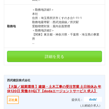
＜勤務地詳細1＞
本社
住所：埼玉県所沢市くすのき台1-11-1
勤務地最寄駅：西武池袋線／所沢駅
勤務地
受動喫煙対策：屋内全面禁煙
＜勤務地詳細2＞
【関東】東京都・神奈川県・千葉県・埼玉県の事業
所
...
詳細を見る
西武建設株式会社
【大阪／就業環境 】建築・土木工事の受注営業 土日祝休み 年
休120日 実働８H以下【dodaエージェントサービス 求人】
提供元：
正社員
（人材紹介求人）