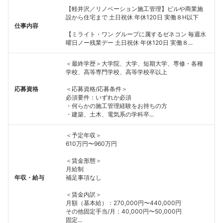
【軽井沢／リノベーション施工管理】ビルや商業施
設から住宅まで 土日祝休 年休120日 実働８H以下
仕事内容
【ミライト・ワン グループに属するゼネコン 毎週水
曜日ノー残業デー 土日祝休 年休120日 実働８...
＜最終学歴＞大学院、大学、短期大学、専修・各種
学校、高等専門学校、高等学校卒以上
応募資格
＜応募資格/応募条件＞
必須要件：いずれか必須
・何らかの施工管理経験をお持ちの方
・建築、土木、電気系の学科卒...
＜予定年収＞
610万円〜960万円
＜賃金形態＞
月給制
年収・給与
補足事項なし
＜賃金内訳＞
月額（基本給）：270,000円〜440,000円
その他固定手当/月：40,000円〜50,000円
固定...