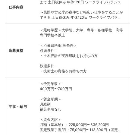
まで 土日祝休み 年休120日 ワークライフバランス
仕事内容
〜民間や官公庁の案件など幅広い仕事をすることが
できる 土日祝休み 年休120日 ワークライフバラ...
＜最終学歴＞大学院、大学、専修・各種学校、高等
専門学校卒以上
＜応募資格/応募条件＞
応募資格
必須条件：
・土木設計の実務経験をお持ちの方
歓迎条件：
・技術士の資格をお持ちの方
＜予定年収＞
400万円〜700万円
＜賃金形態＞
月給制
年収・給与
補足事項なし
＜賃金内訳＞
月額（基本給）：225,000円〜336,200円
固定残業手当/月：75,000円〜113,800円（固定...