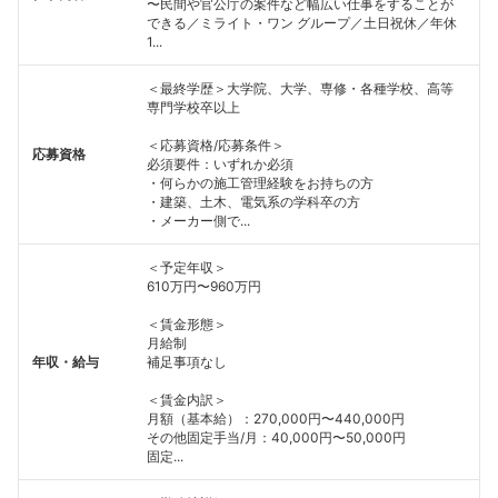
〜民間や官公庁の案件など幅広い仕事をすることが
できる／ミライト・ワン グループ／土日祝休／年休
1...
＜最終学歴＞大学院、大学、専修・各種学校、高等
専門学校卒以上
＜応募資格/応募条件＞
応募資格
必須要件：いずれか必須
・何らかの施工管理経験をお持ちの方
・建築、土木、電気系の学科卒の方
・メーカー側で...
＜予定年収＞
610万円〜960万円
＜賃金形態＞
月給制
年収・給与
補足事項なし
＜賃金内訳＞
月額（基本給）：270,000円〜440,000円
その他固定手当/月：40,000円〜50,000円
固定...