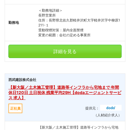
＜勤務地詳細＞
長野営業所
住所：長野県北佐久郡軽井沢町大字軽井沢字中柳原1
勤務地
211-１
受動喫煙対策：屋内全面禁煙
変更の範囲：会社の定める事業所
詳細を見る
西武建設株式会社
【新大阪／土木施工管理】道路等インフラから宅地まで 年間
休日120日 土日祝休 残業平均29H【dodaエージェントサービ
ス 求人】
提供元：
正社員
（人材紹介求人）
【新大阪／土木施工管理】道路等インフラから宅地