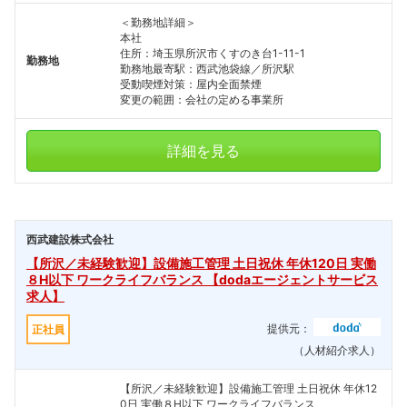
＜勤務地詳細＞
本社
住所：埼玉県所沢市くすのき台1-11-1
勤務地
勤務地最寄駅：西武池袋線／所沢駅
受動喫煙対策：屋内全面禁煙
変更の範囲：会社の定める事業所
詳細を見る
西武建設株式会社
【所沢／未経験歓迎】設備施工管理 土日祝休 年休120日 実働
８H以下 ワークライフバランス 【dodaエージェントサービス
求人】
提供元：
正社員
（人材紹介求人）
【所沢／未経験歓迎】設備施工管理 土日祝休 年休12
0日 実働８H以下 ワークライフバランス