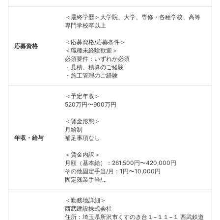
＜最終学歴＞大学院、大学、専修・各種学校、高等
専門学校卒以上
＜応募資格/応募条件＞
応募資格
＜職種未経験歓迎＞
必須要件：いずれか必須
・見積、積算のご経験
・施工管理のご経験
＜予定年収＞
520万円〜900万円
＜賃金形態＞
月給制
年収・給与
補足事項なし
＜賃金内訳＞
月額（基本給）：261,500円〜420,000円
その他固定手当/月：1円〜10,000円
固定残業手当/...
＜勤務地詳細＞
西武建設株式会社
住所：埼玉県所沢市くすのき台１−１１−１ 西武鉄道