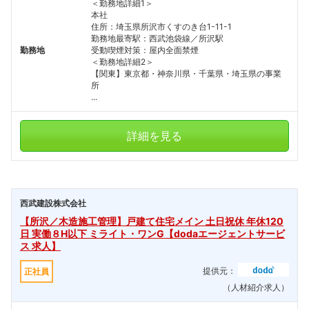
＜勤務地詳細1＞
本社
住所：埼玉県所沢市くすのき台1-11-1
勤務地最寄駅：西武池袋線／所沢駅
勤務地
受動喫煙対策：屋内全面禁煙
＜勤務地詳細2＞
【関東】東京都・神奈川県・千葉県・埼玉県の事業
所
...
詳細を見る
西武建設株式会社
【所沢／木造施工管理】戸建て住宅メイン 土日祝休 年休120
日 実働８H以下 ミライト・ワンG【dodaエージェントサービ
ス 求人】
提供元：
正社員
（人材紹介求人）
フォローしました