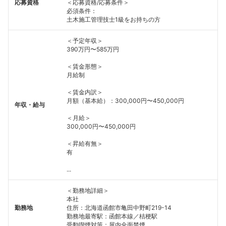
応募資格
＜応募資格/応募条件＞
必須条件：
土木施工管理技士1級をお持ちの方
＜予定年収＞
390万円〜585万円
＜賃金形態＞
月給制
＜賃金内訳＞
月額（基本給）：300,000円〜450,000円
年収・給与
＜月給＞
300,000円〜450,000円
＜昇給有無＞
有
...
＜勤務地詳細＞
本社
勤務地
住所：北海道函館市亀田中野町219-14
勤務地最寄駅：函館本線／桔梗駅
受動喫煙対策：屋内全面禁煙