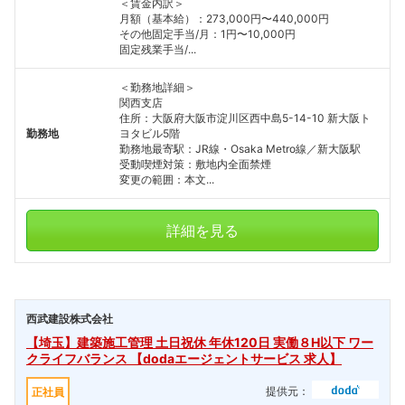
＜賃金内訳＞
月額（基本給）：273,000円〜440,000円
その他固定手当/月：1円〜10,000円
固定残業手当/...
＜勤務地詳細＞
関西支店
住所：大阪府大阪市淀川区西中島5-14-10 新大阪ト
勤務地
ヨタビル5階
勤務地最寄駅：JR線・Osaka Metro線／新大阪駅
受動喫煙対策：敷地内全面禁煙
変更の範囲：本文...
詳細を見る
西武建設株式会社
【埼玉】建築施工管理 土日祝休 年休120日 実働８H以下 ワー
クライフバランス 【dodaエージェントサービス 求人】
提供元：
正社員