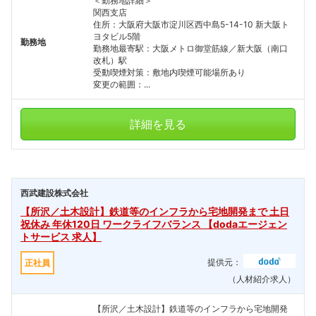
＜勤務地詳細＞
関西支店
住所：大阪府大阪市淀川区西中島5-14-10 新大阪ト
ヨタビル5階
勤務地
勤務地最寄駅：大阪メトロ御堂筋線／新大阪（南口
改札）駅
受動喫煙対策：敷地内喫煙可能場所あり
変更の範囲：...
詳細を見る
西武建設株式会社
【所沢／土木設計】鉄道等のインフラから宅地開発まで 土日
祝休み 年休120日 ワークライフバランス 【dodaエージェン
トサービス 求人】
提供元：
正社員
（人材紹介求人）
【所沢／土木設計】鉄道等のインフラから宅地開発