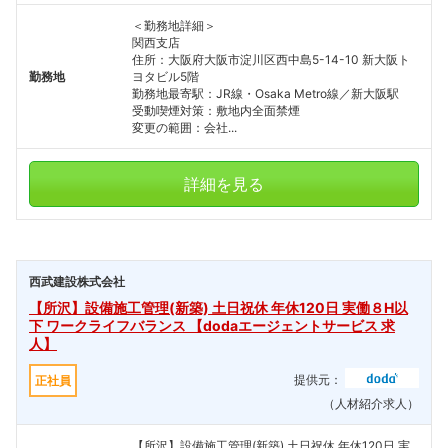
＜勤務地詳細＞
関西支店
住所：大阪府大阪市淀川区西中島5-14-10 新大阪ト
勤務地
ヨタビル5階
勤務地最寄駅：JR線・Osaka Metro線／新大阪駅
受動喫煙対策：敷地内全面禁煙
変更の範囲：会社...
詳細を見る
西武建設株式会社
【所沢】設備施工管理(新築) 土日祝休 年休120日 実働８H以
下 ワークライフバランス 【dodaエージェントサービス 求
人】
提供元：
正社員
（人材紹介求人）
【所沢】設備施工管理(新築) 土日祝休 年休120日 実