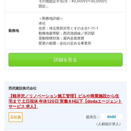
その他固定手当/月：40,000円〜50,000円
固定...
＜勤務地詳細＞
本社
住所：埼玉県所沢市くすのき台1-11-1
勤務地
勤務地最寄駅：西武池袋線／所沢駅
受動喫煙対策：屋内全面禁煙
変更の範囲：会社の定める事業所
詳細を見る
西武建設株式会社
【軽井沢／リノベーション施工管理】ビルや商業施設から住
宅まで 土日祝休 年休120日 実働８H以下【dodaエージェント
サービス 求人】
提供元：
正社員
（人材紹介求人）