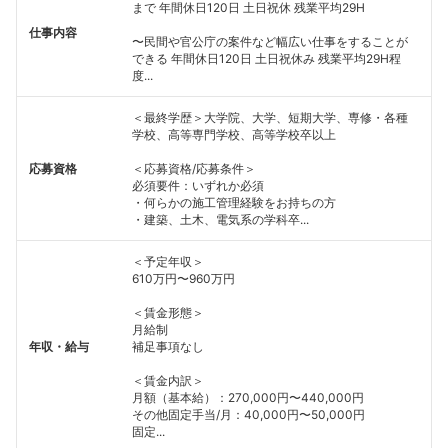
まで 年間休日120日 土日祝休 残業平均29H
仕事内容
〜民間や官公庁の案件など幅広い仕事をすることが
できる 年間休日120日 土日祝休み 残業平均29H程
度...
＜最終学歴＞大学院、大学、短期大学、専修・各種
学校、高等専門学校、高等学校卒以上
応募資格
＜応募資格/応募条件＞
必須要件：いずれか必須
・何らかの施工管理経験をお持ちの方
・建築、土木、電気系の学科卒...
＜予定年収＞
610万円〜960万円
＜賃金形態＞
月給制
年収・給与
補足事項なし
＜賃金内訳＞
月額（基本給）：270,000円〜440,000円
その他固定手当/月：40,000円〜50,000円
固定...