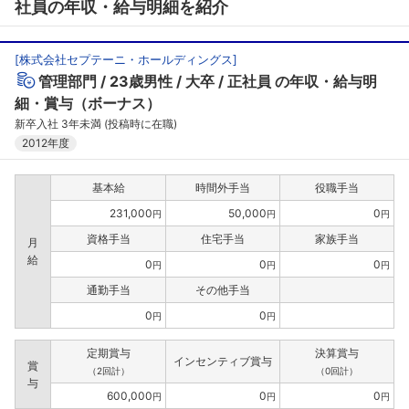
社員の年収・給与明細を紹介
[
株式会社セプテーニ・ホールディングス
]
管理部門
23歳男性
大卒
正社員
の年収・給与明
細・賞与（ボーナス）
新卒入社 3年未満 (投稿時に在職)
2012年度
基本給
時間外手当
役職手当
231,000
50,000
0
円
円
円
資格手当
住宅手当
家族手当
月
給
0
0
0
円
円
円
通勤手当
その他手当
0
0
円
円
定期賞与
決算賞与
インセンティブ賞与
賞
（2回計）
（0回計）
与
600,000
0
0
円
円
円