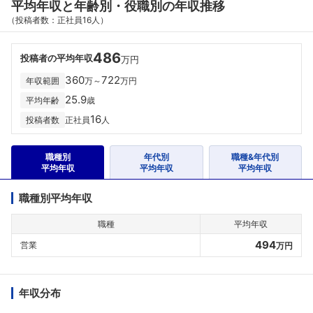
平均年収と年齢別・役職別の年収推移
（投稿者数：正社員16人）
486
投稿者の平均年収
万円
360
722
年収範囲
万～
万円
25.9
平均年齢
歳
16
投稿者数
正社員
人
職種別
年代別
職種&年代別
平均年収
平均年収
平均年収
職種別平均年収
職種
平均年収
494
営業
万円
年収分布