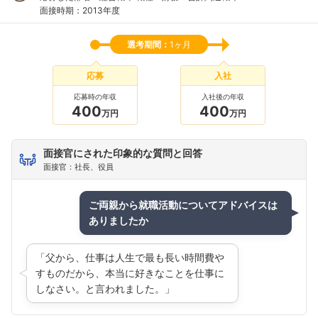
面接時期：2013年度
フォローしました
選考期間：
1ヶ月
こちらの企業もフォローしませんか？
応募
入社
応募時の年収
入社後の年収
400
400
万円
万円
面接官にされた印象的な質問と回答
面接官：社長、役員
ご両親から就職活動についてアドバイスは
ありましたか
「父から、仕事は人生で最も長い時間費や
すものだから、本当に好きなことを仕事に
しなさい。と言われました。」