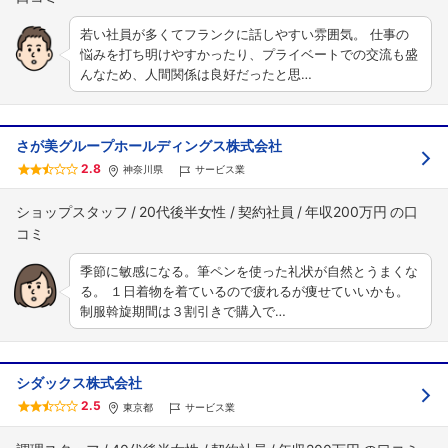
若い社員が多くてフランクに話しやすい雰囲気。 仕事の
悩みを打ち明けやすかったり、プライベートでの交流も盛
んなため、人間関係は良好だったと思…
さが美グループホールディングス株式会社
2.8
神奈川県
サービス業
ショップスタッフ
20代後半女性
契約社員
年収200万円
季節に敏感になる。筆ペンを使った礼状が自然とうまくな
る。 １日着物を着ているので疲れるが痩せていいかも。
制服斡旋期間は３割引きで購入で…
シダックス株式会社
2.5
東京都
サービス業