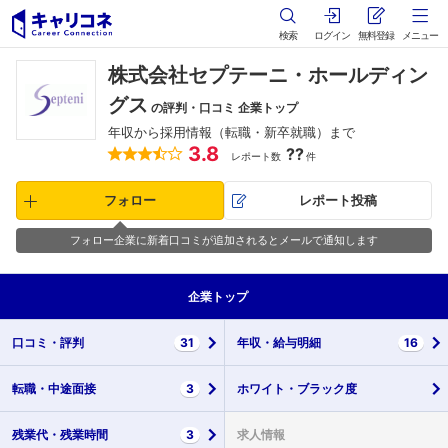
検索
ログイン
無料登録
メニュー
株式会社セプテーニ・ホールディン
グス
の評判・口コミ 企業トップ
年収から採用情報（転職・新卒就職）まで
3.8
??
レポート数
件
フォロー
レポート投稿
フォロー企業に新着口コミが追加されるとメールで通知します
企業
トップ
口コミ・
評判
31
年収・
給与明細
16
転職・
中途面接
3
ホワイト・
ブラック度
残業代・
残業時間
3
求人情報