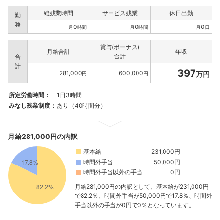
総残業時間
サービス残業
休日出勤
勤
務
0
0
0
月
時間
月
時間
月
日
賞与(ボーナス)
月給合計
年収
合計
合
計
397
281,000
600,000
万円
円
円
所定労働時間：
1日3時間
みなし残業制度：
あり（40時間分）
月給281,000円の内訳
基本給
231,000円
時間外手当
50,000円
時間外手当以外の手当
0円
月給281,000円の内訳として、基本給が231,000円
で82.2％、時間外手当が50,000円で17.8％、時間外
手当以外の手当が0円で0％となっています。