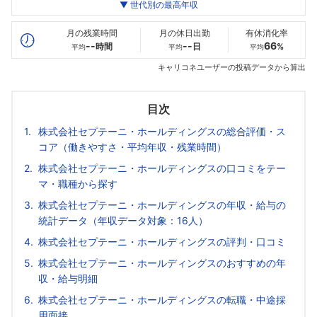
世代別
20代
▼ 世代別の最高年収
30代
40代
最高年収
722
700
--万
万
万
月の残業時間
月の休日出勤
有休消化率
--
--
66
時間
日
%
平均
平均
平均
キャリコネユーザーの投稿データから算出
目次
株式会社セプテーニ・ホールディングスの総合評価・ス
コア（働きやすさ・平均年収・残業時間）
株式会社セプテーニ・ホールディングスの口コミをテー
マ・職種から探す
株式会社セプテーニ・ホールディングスの年収・給与の
統計データ（年収データ対象：16人）
株式会社セプテーニ・ホールディングスの評判・口コミ
株式会社セプテーニ・ホールディングスのおすすめの年
収・給与明細
株式会社セプテーニ・ホールディングスの転職・中途採
用面接