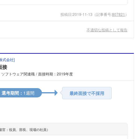
投稿日:
2019-11-13
（記事番号:
807821
）
不適切な投稿として報告
株式会社
]
面接
：ソフトウェア関連職
面接時期：2019年度
選考期間：
1週間
最終面接で不採用
フォローしました
接官：役員、部長、現場の社員）