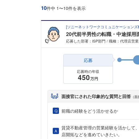
10
件中 1〜10件を表示
[
ソニーネットワークコミュニケーションズ
20代前半男性の転職・中途採用
応募した部署：ISP部門
職種：代理店営業
応募
応募時の年収
450
万円
面接官にされた印象的な質問と回答
（面
前職の経験をどう活かせるか
賃貸不動産管理の営業経験を活かして
店開拓などを進めていきたい。