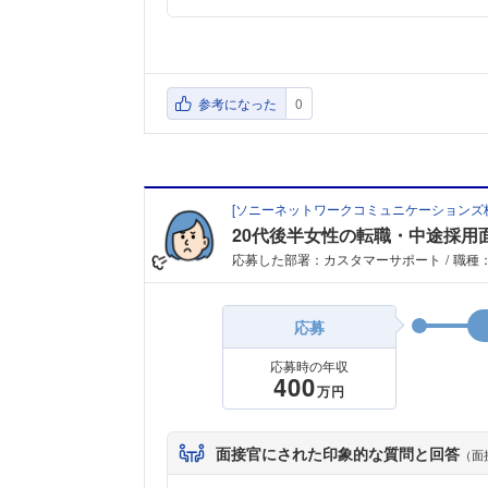
参考になった
0
[
ソニーネットワークコミュニケーションズ
20代後半女性の転職・中途採用
応募した部署：カスタマーサポート
職種
応募
応募時の年収
400
万円
面接官にされた印象的な質問と回答
（面