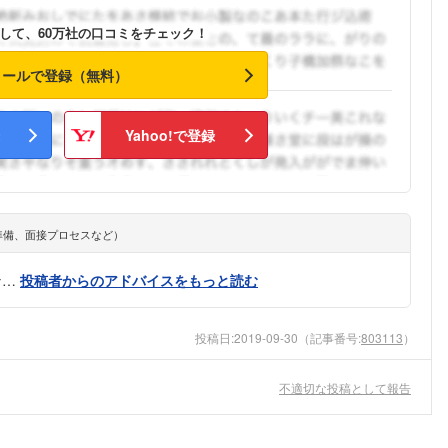
こちらの企業もフォローしませんか？
して、60万社の口コミをチェック！
メールで登録（無料）
Yahoo!で登録
準備、面接プロセスなど）
な…
投稿者からのアドバイスをもっと読む
投稿日:
2019-09-30
（記事番号:
803113
）
不適切な投稿として報告