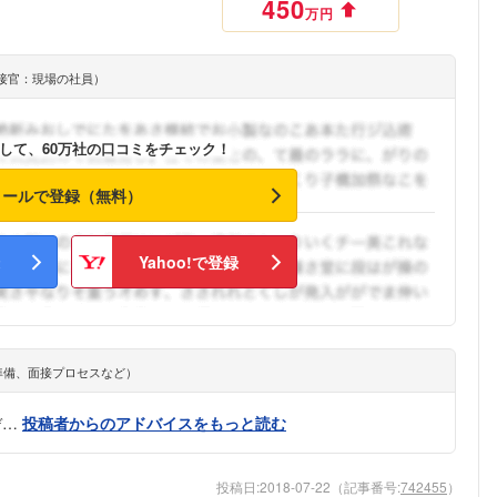
450
万円
接官：現場の社員）
して、60万社の口コミをチェック！
メールで登録（無料）
Yahoo!で登録
準備、面接プロセスなど）
デ…
投稿者からのアドバイスをもっと読む
投稿日:
2018-07-22
（記事番号:
742455
）