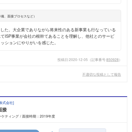
準備、面接プロセスなど）
をした。大企業でありながら将来性のある新事業も行なっている
てISP事業が会社の根幹てあることを理解し、他社とのサービ
ミッションにやりがいを感じた。
投稿日:
2020-12-05
（記事番号:
850928
）
不適切な投稿として報告
株式会社
]
面接
ーケティング
面接時期：2019年度