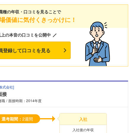
職種の年収・口コミを見ることで
場価値に気付くきっかけに！
以上の本音の口コミを公開中
員登録して口コミを見る
株式会社
]
面接
連職
面接時期：2014年度
選考期間：
2週間
入社
入社後の年収