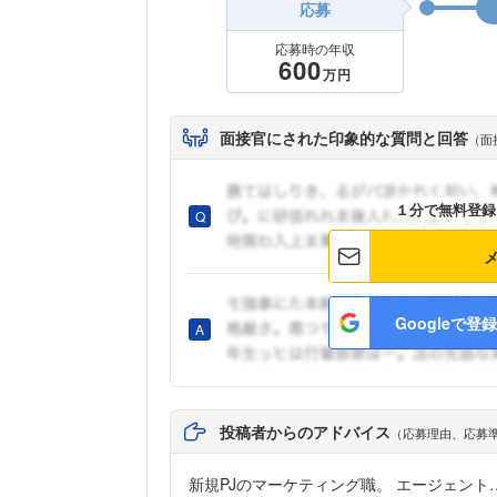
応募
応募時の年収
600
万円
面接官にされた印象的な質問と回答
（面
１分で無料登録
Googleで登録
投稿者からのアドバイス
（応募理由、応募
新規PJのマーケティング職。 エージェント