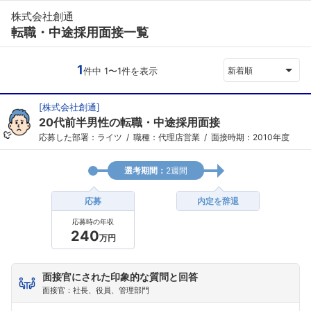
株式会社創通
転職・中途採用面接一覧
1
件中 1〜1件を表示
新着順
[
株式会社創通
]
20代前半男性の転職・中途採用面接
応募した部署：ライツ
職種：代理店営業
面接時期：2010年度
選考期間：
2週間
応募
内定を辞退
応募時の年収
240
万円
面接官にされた印象的な質問と回答
面接官：社長、役員、管理部門