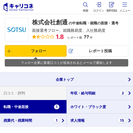
検索
ログイン
無料登録
メニュー
株式会社創通
の中途転職・就職の面接・選考
面接選考フロー、就職難易度、入社難易度
1.8
??
レポート数
件
フォロー
レポート投稿
フォロー企業に新着口コミが追加されるとメールで通知します
企業
トップ
口コミ・
評判
年収・
給与明細
2
転職・
中途面接
1
ホワイト・
ブラック度
残業代・
残業時間
1
求人情報
15