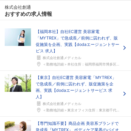
株式会社創通
おすすめの求人情報
【福岡本社】自社EC運営 美容家電
「MYTREX」で急成長／前例に囚われず、販
促施策を企画、実践【dodaエージェントサー
ビス 求人】
株式会社創通メディカル
＜勤務地詳細＞本社住所：福岡県福岡市博多区博多駅南...
【東京】自社EC運営 美容家電「MYTREX」
で急成長／前例に囚われず、販促施策を企
画、実践【dodaエージェントサービス 求
人】
株式会社創通メディカル
＜勤務地詳細＞東京オフィス住所：東京都千代田区東神...
【専門知識不要】商品企画 美容系ブランドで
急成長『MYTREX』 ボディケア業界のパイオ