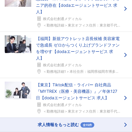
ニア的存在【dodaエージェントサービス 求
人】
株式会社創通メディカル
＜勤務地詳細＞東京オフィス住所：東京都千代田区東神...
【福岡】新規アウトレット店長候補 美容家電
で急成長 ゼロからつくり上げブランドファン
を増やす【dodaエージェントサービス 求
人】
株式会社創通メディカル
＜勤務地詳細1＞本社住所：福岡県福岡市博多区博多駅...
【東京】Tiktok配信・ライバー 自社商品
『MYTREX（医療・美容機器）』／年休127
日【dodaエージェントサービス 求人】
フォローしました
株式会社創通メディカル
＜勤務地詳細＞東京オフィス住所：東京都千代田区東神...
こちらの企業もフォローしませんか？
求人情報をもっと読む
全15件