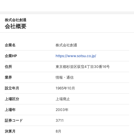
株式会社創通
会社概要
企業名
株式会社創通
企業HP
https://www.sotsu.co.jp/
住所
東京都杉並区荻窪4丁目30番16号
業界
情報・通信
設立年月
1965年10月
上場区分
上場廃止
上場年
2003年
証券コード
3711
決算月
8月