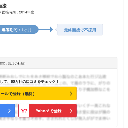
面接
面接時期：2014年度
選考期間：
1ヶ月
最終面接で不採用
接官：現場の社員）
して、60万社の口コミをチェック！
メールで登録（無料）
Yahoo!で登録