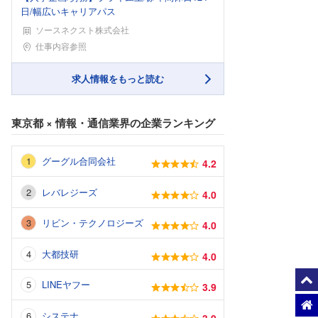
日/幅広いキャリアパス
ソースネクスト株式会社
勤務地
仕事内容参照
求人情報をもっと読む
東京都
×
情報・通信業界
の企業ランキング
グーグル合同会社
4.2
レバレジーズ
4.0
リビン・テクノロジーズ
4.0
大都技研
4.0
LINEヤフー
3.9
システナ
3.9