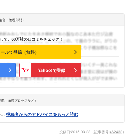
こちらの企業もフォローしませんか？
接官：管理部門）
して、60万社の口コミをチェック！
メールで登録（無料）
Yahoo!で登録
準備、面接プロセスなど）
が…
投稿者からのアドバイスをもっと読む
投稿日:
2015-03-23
（記事番号:
462432
）