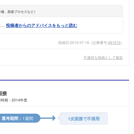
準備、面接プロセスなど）
は…
投稿者からのアドバイスをもっと読む
投稿日:
2015-07-16
（記事番号:
491013
）
不適切な投稿として報告
面接
時期：2014年度
選考期間：
1週間
1次面接で不採用
フォローしました