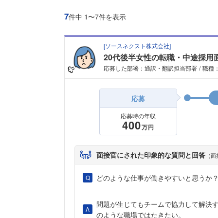
7
件中 1〜7件を表示
[
ソースネクスト株式会社
]
20代後半女性の転職・中途採用
応募した部署：通訳・翻訳担当部署
職種
応募
応募時の年収
400
万円
面接官にされた印象的な質問と回答
（面
どのような仕事が働きやすいと思うか
問題が生じてもチームで協力して解決
のような職場ではたきたい。