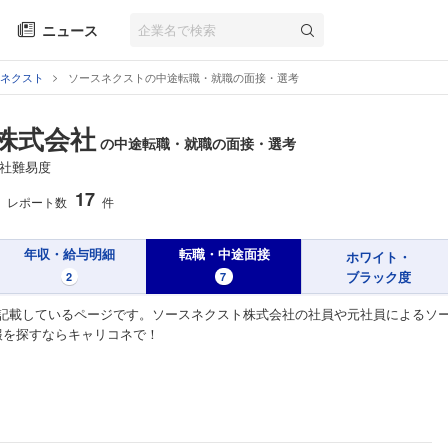
ニュース
ネクスト
ソースネクストの中途転職・就職の面接・選考
株式会社
の中途転職・就職の面接・選考
社難易度
17
レポート数
件
年収・給与明細
転職・中途面接
ホワイト・
ブラック度
2
7
記載しているページです。ソースネクスト株式会社の社員や元社員によるソ
報を探すならキャリコネで！