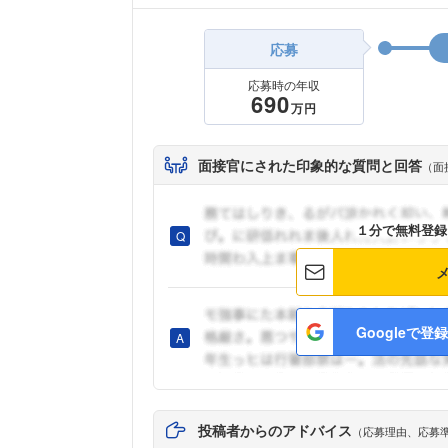
応募
応募時の年収
690
万円
面接官にされた印象的な質問と回答
（面
１分で無料登録
Googleで登録
投稿者からのアドバイス
（応募理由、応募