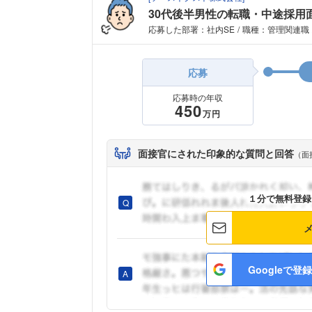
30代後半男性の転職・中途採用
応募した部署：社内SE
職種：管理関連職
応募
応募時の年収
450
万円
面接官にされた印象的な質問と回答
（面
１分で無料登録
Googleで登録