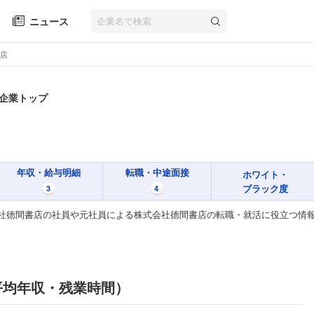
ニュース
店
 企業トップ
年収・給与明細
転職・中途面接
ホワイト・
ブラック度
3
4
社徳間書店の社員や元社員による株式会社徳間書店の転職・就活に役立つ情
平均年収・残業時間）