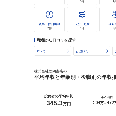
3件
1
残業・休日出勤
長所・短所
やり
2件
1件
2
職種から口コミを探す
すべて
管理部門
株式会社徳間書店の
平均年収と年齢別・役職別の年収
投稿者の平均年収
年収範囲
345.3
204
472
万～
万円