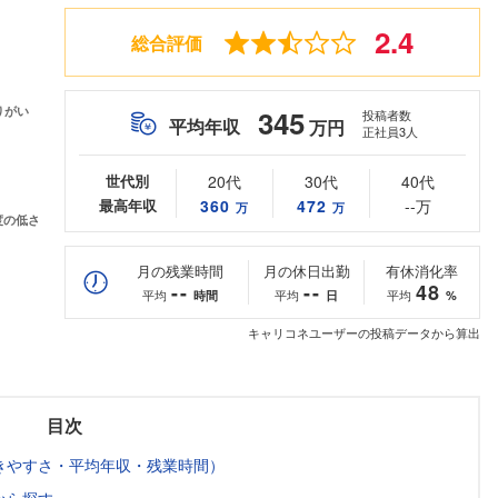
2.4
総合評価
345
投稿者数
平均年収
万円
正社員3人
世代別
20代
30代
40代
最高年収
360
472
--万
万
万
月の残業時間
月の休日出勤
有休消化率
--
--
48
平均
平均
平均
時間
日
%
キャリコネユーザーの投稿データから算出
目次
きやすさ・平均年収・残業時間）