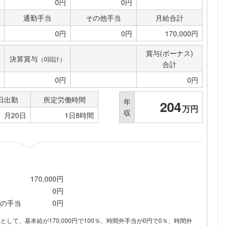
0円
0円
通勤手当
その他手当
月給合計
0円
0円
170,000円
賞与(ボーナス)
決算賞与
（0回計）
合計
0円
0円
日出勤
所定労働時間
年
204
万円
収
月20日
1日8時間
170,000円
0円
の手当
0円
内訳として、基本給が170,000円で100％、時間外手当が0円で0％、時間外