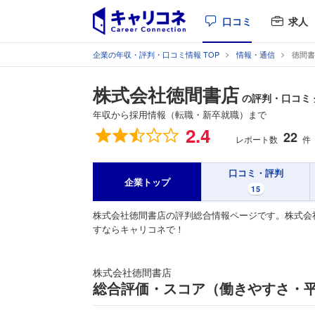
口コミ
求人
企業の年収・評判・口コミ情報 TOP
情報・通信
徳間書
株式会社徳間書店
の評判・口コミ
年収から採用情報（転職・新卒就職）まで
総合評価
2.4
22
レポート数
件
口コミ・評判
企業トップ
15
株式会社徳間書店の評判総合情報ページです。株式会
すならキャリコネで！
株式会社徳間書店
総合評価・スコア（働きやすさ・