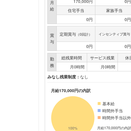
170,000円
0円
月
給
住宅手当
家族手当
0円
0円
定期賞与
インセンティブ賞与
（0回計）
賞
与
0円
0円
総残業時間
サービス残業
休
勤
務
月0時間
月0時間
みなし残業制度：
なし
月給170,000円の内訳
基本給
時間外手当
時間外手当以外
月給170,000円の