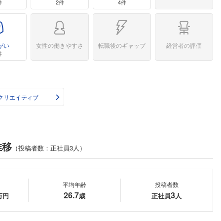
件
2件
4件
がい
女性の働きやすさ
転職後のギャップ
経営者の評価
件
クリエイティブ
推移
（投稿者数：正社員3人）
平均年齢
投稿者数
26.7
3
万円
歳
正社員
人