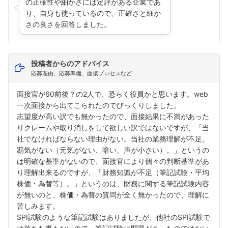
の正確性や細かさには定評がある企業であ
り、自身も使っているので、正確さと細か
さの良さを回答しました。
投稿者からのアドバイス
応募理由、応募準備、面接プロセスなど
面接官が60前後？の2人で、恐らく役員かと思います。web
一次面接から出てこられたのでびっくりしました。
志望度が高い訳でも無かったので、面接結果に不満があった
りクレームや取り消しをして欲しい訳ではないですが、「当
社でなければならない理由がない。当社の業務理解が不足。
覇気がない（元気がない、暗い、声が小さい）。」というの
は明確な基準がないので、面接官により個々の判断基準があ
り理解出来るのですが、「財務知識が不足（筆記試験・平均
株価・為替等）。」というのは、財務に関する筆記試験内容
が無いのと、株価・為替の質問が全く無かったので、理解に
苦しみます。
SPI試験のような筆記試験はありましたが、他社のSPI試験で