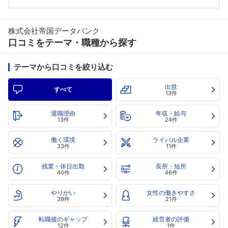
株式会社帝国データバンク
口コミをテーマ・職種から探す
テーマから口コミを絞り込む
出世
すべて
13件
退職理由
年収・給与
13件
24件
働く環境
ライバル企業
33件
11件
残業・休日出勤
長所・短所
40件
46件
やりがい
女性の働きやすさ
39件
21件
転職後のギャップ
経営者の評価
12件
1件