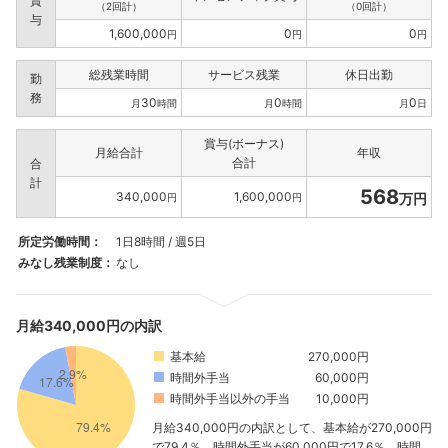
賞
（2回計）
（0回計）
与
1,600,000
0
0
円
円
円
総残業時間
サービス残業
休日出勤
勤
務
30
0
0
月
時間
月
時間
月
日
賞与(ボーナス)
月給合計
年収
合計
合
計
568
340,000
1,600,000
万円
円
円
所定労働時間：
1日8時間 / 週5日
みなし残業制度：
なし
月給340,000円の内訳
基本給
270,000円
時間外手当
60,000円
時間外手当以外の手当
10,000円
月給340,000円の内訳として、基本給が270,000円
で79.4％、時間外手当が60,000円で17.6％、時間