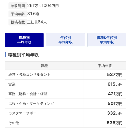
261
1004
年収範囲
万～
万円
31.6
平均年齢
歳
64
投稿者数
正社員
人
職種別
年代別
職種&年代別
平均年収
平均年収
平均年収
職種別平均年収
職種
平均年収
537
経営・各種コンサルタント
万円
615
営業
万円
421
事務（財務・会計・経理）
万円
501
広報・企画・マーケティング
万円
332
カスタマーサポート
万円
535
その他
万円