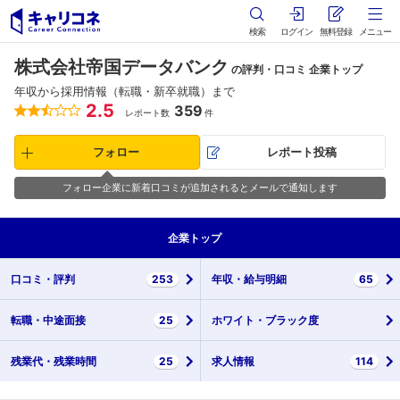
検索
ログイン
無料登録
メニュー
株式会社帝国データバンク
の評判・口コミ 企業トップ
年収から採用情報（転職・新卒就職）まで
2.5
359
レポート数
件
フォロー
レポート投稿
フォロー企業に新着口コミが追加されるとメールで通知します
企業
トップ
口コミ・
評判
253
年収・
給与明細
65
転職・
中途面接
25
ホワイト・
ブラック度
残業代・
残業時間
25
求人情報
114