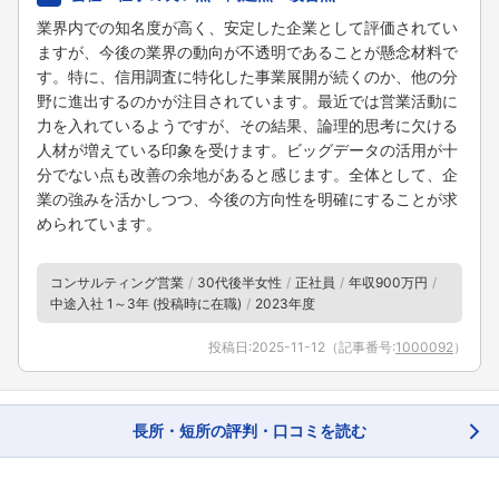
業界内での知名度が高く、安定した企業として評価されてい
ますが、今後の業界の動向が不透明であることが懸念材料で
す。特に、信用調査に特化した事業展開が続くのか、他の分
野に進出するのかが注目されています。最近では営業活動に
力を入れているようですが、その結果、論理的思考に欠ける
人材が増えている印象を受けます。ビッグデータの活用が十
分でない点も改善の余地があると感じます。全体として、企
業の強みを活かしつつ、今後の方向性を明確にすることが求
められています。
コンサルティング営業
30代後半女性
正社員
年収900万円
中途入社 1～3年 (投稿時に在職)
2023年度
投稿日:
2025-11-12
（記事番号:
1000092
）
フォローしました
こちらの企業もフォローしませんか？
長所・短所の評判・口コミを読む