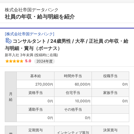
株式会社帝国データバンク
社員の年収・給与明細を紹介
[
株式会社帝国データバンク
]
コンサルタント
24歳男性
大卒
正社員
の年収・給
与明細・賞与（ボーナス）
新卒入社 3年未満 (投稿時に在職)
5.0
2024年度
基本給
時間外手当
役職手当
270,000
60,000
0
円
円
円
資格手当
住宅手当
家族手当
月
給
0
10,000
0
円
円
円
通勤手当
その他手当
0
0
円
円
定期賞与
決算賞与
インセンティブ賞与