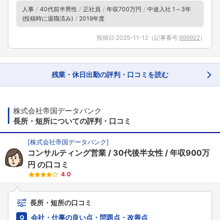
人事
40代前半男性
正社員
年収700万円
中途入社 1～3年
(投稿時に退職済み)
2019年度
投稿日:
2025-11-12
（記事番号:
999922
）
残業・休日出勤の評判・口コミを読む
株式会社帝国データバンク
長所・短所についての評判・口コミ
[
株式会社帝国データバンク
]
コンサルティング営業
30代後半女性
年収900万
円
の口コミ
4.0
長所・短所の口コミ
会社・仕事の良い点・問題点・改善点