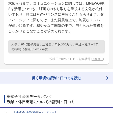
求められます。コミュニケーションに関しては、LINEWORK
Sを活用しつつも、対面でのやり取りを重視する文化が根付
いており、時にはそのバランスに戸惑うこともあります。ダ
イバーシティに関しては、まだ発展途上で、均質なメンバー
が多い印象です。穏やかな雰囲気の中で、与えられた業務を
しっかりとこなすことが求められます。
人事
20代前半男性
正社員
年収500万円
中途入社 3～5年
(投稿時に在職)
2017年度
投稿日:
2025-11-11
（記事番号:
999940
）
働く環境の評判・口コミを読む
株式会社帝国データバンク
残業・休日出勤についての評判・口コミ
[
株式会社帝国データバンク
]