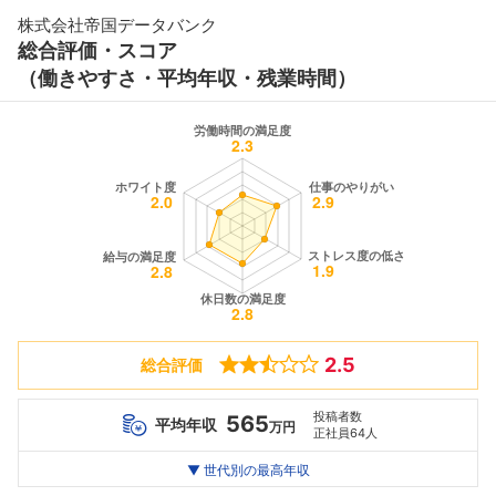
株式会社帝国データバンク
総合評価・スコア
（働きやすさ・平均年収・残業時間）
2.5
総合評価
投稿者数
565
平均年収
万円
正社員64人
世代別
20代
▼ 世代別の最高年収
30代
40代
最高年収
606
897
1004
万
万
万