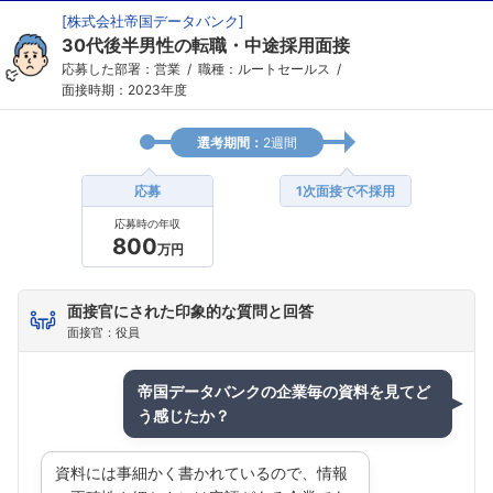
[
株式会社帝国データバンク
]
30代後半男性の転職・中途採用面接
応募した部署：営業
職種：ルートセールス
面接時期：2023年度
選考期間：
2週間
応募
1次面接で不採用
応募時の年収
800
万円
面接官にされた印象的な質問と回答
面接官：役員
帝国データバンクの企業毎の資料を見てど
う感じたか？
資料には事細かく書かれているので、情報