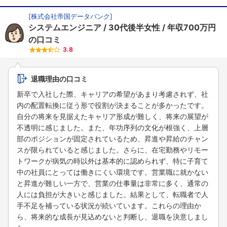
[
株式会社帝国データバンク
]
システムエンジニア
30代後半女性
年収700万円
の口コミ
3.8
退職理由の口コミ
新卒で入社した際、キャリアの希望があまり考慮されず、社
内の配置転換に従う形で役割が決まることが多かったです。
自分の将来を見据えたキャリア形成が難しく、将来の展望が
不透明に感じました。また、年功序列の文化が根強く、上層
部のポジションが固定されているため、昇進や昇給のチャン
スが限られていると感じました。さらに、在宅勤務やリモー
トワークが病気の時以外は基本的に認められず、特に子育て
中の社員にとっては働きにくい環境です。営業職に就かない
と昇進が難しい一方で、営業の仕事量は非常に多く、通常の
人には負担が大きいと感じました。結果として、転職者で人
手不足を補っている状況が続いています。これらの理由か
ら、将来的な成長が見込めないと判断し、退職を決意しまし