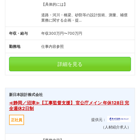
【具体的には】
道路・河川・橋梁、砂防等の設計技術、測量、補償
業務に関する企画・提...
年収・給与
年収300万円〜700万円
勤務地
仕事内容参照
詳細を見る
新日本設計株式会社
≪静岡／沼津≫【工事監督支援】 官公庁メイン 年休128日 完
全週休2日制
提供元：
正社員
（人材紹介求人）