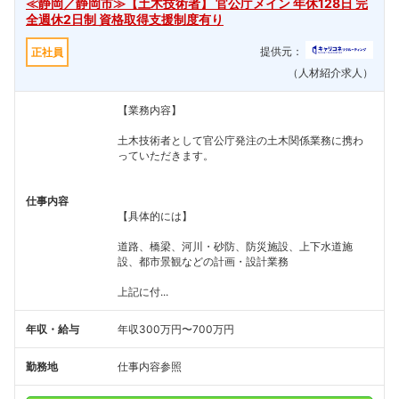
≪静岡／静岡市≫【土木技術者】 官公庁メイン 年休128日 完
全週休2日制 資格取得支援制度有り
提供元：
正社員
（人材紹介求人）
【業務内容】
土木技術者として官公庁発注の土木関係業務に携わ
っていただきます。
仕事内容
【具体的には】
道路、橋梁、河川・砂防、防災施設、上下水道施
設、都市景観などの計画・設計業務
上記に付...
年収・給与
年収300万円〜700万円
勤務地
仕事内容参照