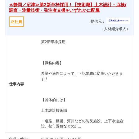
≪静岡／沼津≫第2新卒枠採用！【技術職】土木設計・点検/
調査・測量技術・発注者支援※いずれかに配属
提供元：
正社員
（人材紹介求人）
第2新卒枠採用
【職務内容】
希望や適性によって、下記業務に従事いただきま
す！
仕事内容
【具体的には】
土木設計技術職
・道路、橋梁、河川などの防災施設、上下水道施
設、都市景観などの計...