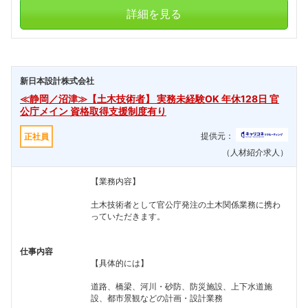
詳細を見る
新日本設計株式会社
≪静岡／沼津≫【土木技術者】 実務未経験OK 年休128日 官
公庁メイン 資格取得支援制度有り
提供元：
正社員
（人材紹介求人）
フォローしました
【業務内容】
こちらの企業もフォローしませんか？
土木技術者として官公庁発注の土木関係業務に携わ
っていただきます。
仕事内容
【具体的には】
道路、橋梁、河川・砂防、防災施設、上下水道施
設、都市景観などの計画・設計業務