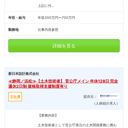
上記に付...
年収・給与
年収300万円〜700万円
勤務地
仕事内容参照
詳細を見る
新日本設計株式会社
≪静岡／浜松≫【土木技術者】 官公庁メイン 年休128日 完全
週休2日制 資格取得支援制度有り
提供元：
正社員
（人材紹介求人）
【業務内容】
土木技術者として官公庁発注の土木関係業務に携わ