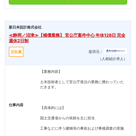
新日本設計株式会社
≪静岡／沼津≫【補償業務】 官公庁案件中心 年休128日 完全
週休2日制
提供元：
正社員
（人材紹介求人）
【業務内容】
土木技術者として官公庁発注の業務に携わっていた
だきます。
仕事内容
【具体的には】
国土交通省からの依頼を主に担当
工事などに伴う建物等の事前および事後調査の実施