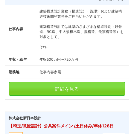
建築構造設計業務（構造設計・監理）および建築構
造技術開発業務をご担当いただきます。
建築構造設計では建築のさまざまな構造種別（鉄骨
仕事内容
造、RC造、中大規模木造、混構造、免震構造等）を
対象として、
それ...
年収・給与
年収500万円〜720万円
勤務地
仕事内容参照
詳細を見る
株式会社新日本設計
【埼玉/意匠設計】公共案件メイン /土日休み/年休126日