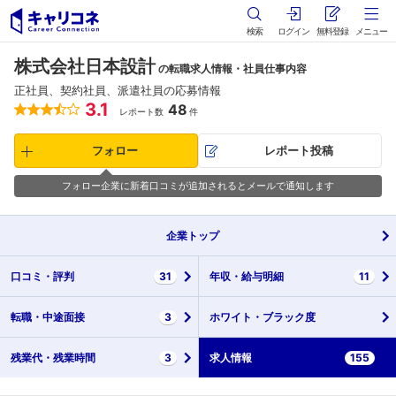
検索
ログイン
無料登録
メニュー
株式会社日本設計
の転職求人情報・社員仕事内容
正社員、契約社員、派遣社員の応募情報
3.1
48
レポート数
件
フォロー
レポート投稿
フォロー企業に新着口コミが追加されるとメールで通知します
企業
トップ
口コミ・
評判
31
年収・
給与明細
11
転職・
中途面接
3
ホワイト・
ブラック度
残業代・
残業時間
3
求人情報
155