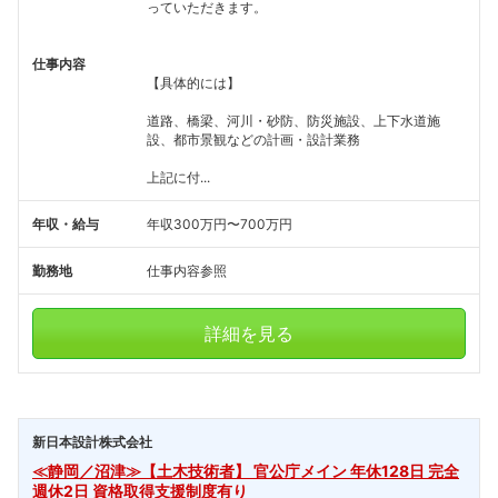
っていただきます。
仕事内容
【具体的には】
道路、橋梁、河川・砂防、防災施設、上下水道施
設、都市景観などの計画・設計業務
上記に付...
年収・給与
年収300万円〜700万円
勤務地
仕事内容参照
詳細を見る
新日本設計株式会社
≪静岡／沼津≫【土木技術者】 官公庁メイン 年休128日 完全
週休2日 資格取得支援制度有り