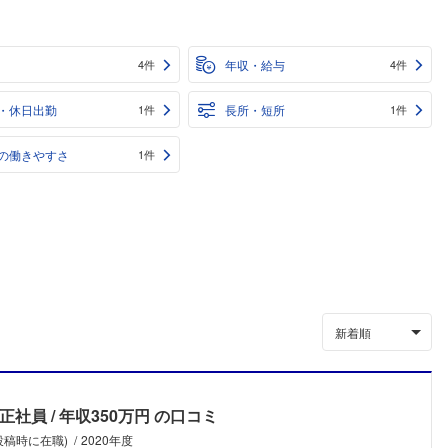
年収・給与
4件
4件
・休日出勤
長所・短所
1件
1件
の働きやすさ
1件
新着順
正社員
年収350万円
の口コミ
投稿時に在職)
2020年度