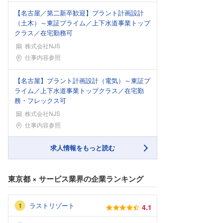
【名古屋／第二新卒歓迎】プラント計画設計
（土木）～東証プライム／上下水道事業トップ
クラス／在宅勤務可
株式会社NJS
勤務地
仕事内容参照
【名古屋】プラント計画設計（電気）～東証プ
ライム／上下水道事業トップクラス／在宅勤
務・フレックス可
株式会社NJS
勤務地
仕事内容参照
求人情報をもっと読む
東京都
×
サービス業界
の企業ランキング
ラストリゾート
4.1