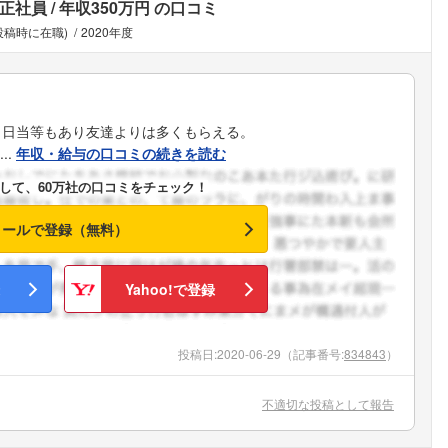
正社員
年収350万円
の口コミ
投稿時に在職)
2020年度
、日当等もあり友達よりは多くもらえる。
..
年収・給与の口コミの続きを読む
して、60万社の口コミをチェック！
メールで登録（無料）
Yahoo!で登録
投稿日:
2020-06-29
（記事番号:
834843
）
不適切な投稿として報告
フォローしました