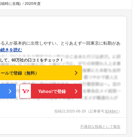
投稿時に在職)
2020年度
いる人が基本的に出世しやすい。とりあえず一回東京に転勤があ
の続きを読む
して、60万社の口コミをチェック！
メールで登録（無料）
Yahoo!で登録
投稿日:
2020-06-29
（記事番号:
834841
）
不適切な投稿として報告