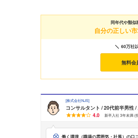
同年代や類似
自分の正しい市
60万社
無料会
[
株式会社NJS
]
コンサルタント
20代前半男性
4.0
新卒入社 3年未満 (
働く環境（職場の雰囲気・社風）の口