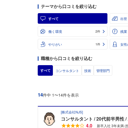
テーマから口コミを絞り込む
すべて
出世
働く環境
残業
2件
やりがい
女性
1件
職種から口コミを絞り込む
すべて
コンサルタント
技術
管理部門
14
件中 1〜14件を表示
[
株式会社NJS
]
コンサルタント
20代前半男性
4.0
新卒入社 3年未満 (