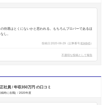
との待遇はとくにないかと思われる。もちろんプロパーであるほ
になし。
投稿日:
2020-06-29
（記事番号:
834845
）
不適切な投稿として報告
正社員
年収350万円
の口コミ
投稿時に在職)
2020年度