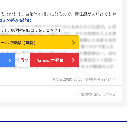
あるとおもう。自治体が相手になるので、責任感がありとてもや
コミの続きを読む
して、60万社の口コミをチェック！
メールで登録（無料）
Yahoo!で登録
投稿日:
2020-06-29
（記事番号:
834844
）
不適切な投稿として報告