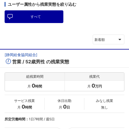
ユーザー属性から残業実態を絞り込む
すべて
新着順
[
静岡給食協同組合
]
営業
52歳男性
の残業実態
総残業時間
残業代
0
0
月
時間
月
万円
サービス残業
休日出勤
みなし残業
0
0
月
時間
月
日
無し
所定労働時間：
1日7時間 / 週5日