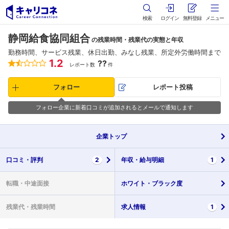
検索
ログイン
無料登録
メニュー
静岡給食協同組合
の残業時間・残業代の実態と年収
勤務時間、サービス残業、休日出勤、みなし残業、所定外労働時間まで
1.2
??
レポート数
件
フォロー
レポート投稿
フォロー企業に新着口コミが追加されるとメールで通知します
企業
トップ
口コミ・
評判
2
年収・
給与明細
1
転職・
中途面接
ホワイト・
ブラック度
残業代・
残業時間
求人情報
1