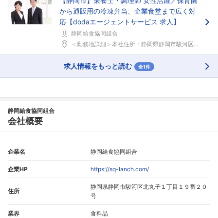
【静岡市】栄養士・調理師 女性活躍／保育園
から通販用の冷凍弁当、企業食堂まで広く対
フォローしました
応【dodaエージェントサービス 求人】
静岡給食協同組合
こちらの企業もフォローしませんか？
＜勤務地詳細＞本社住所：静岡県静岡市駿河区北丸子1...
求人情報をもっと読む
全1件
静岡給食協同組合
会社概要
企業名
静岡給食協同組合
企業HP
https://sq-lanch.com/
静岡県静岡市駿河区北丸子１丁目１９番２０
住所
号
業界
食料品