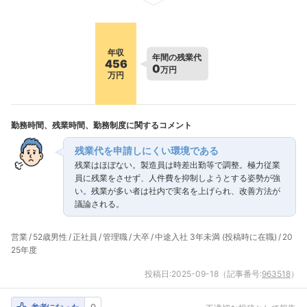
年収
年間の残業代
456
0
万円
万円
勤務時間、残業時間、勤務制度に関するコメント
残業代を申請しにくい環境である
残業はほぼない。製造員は時差出勤等で調整。極力従業
員に残業をさせず、人件費を抑制しようとする姿勢が強
い。残業が多い者は社内で実名を上げられ、改善方法が
議論される。
営業
52歳男性
正社員
管理職
大卒
中途入社 3年未満 (投稿時に在職)
20
25年度
投稿日:
2025-09-18
（記事番号:
963518
）