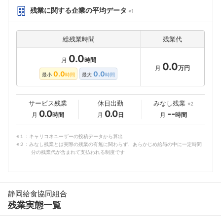
残業に関する企業の平均データ
※1
総残業時間
残業代
0.0
月
時間
0.0
月
万円
0.0
0.0
最小
時間
最大
時間
サービス残業
休日出勤
みなし残業
※2
0.0
0.0
--
月
時間
月
日
月
時間
※１：キャリコネユーザーの投稿データから算出
※２：みなし残業とは実際の残業の有無に関わらず、あらかじめ給与の中に一定時間
分の残業代が含まれて支払われる制度です
静岡給食協同組合
残業実態一覧