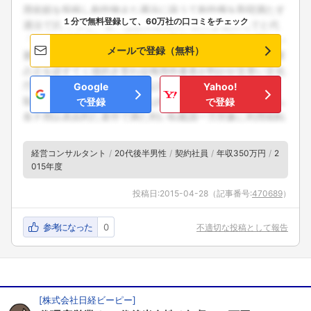
１分で無料登録して、60万社の口コミをチェック
メールで登録（無料）
Google
Yahoo!
で登録
で登録
経営コンサルタント
20代後半男性
契約社員
年収350万円
2
015年度
投稿日:
2015-04-28
（記事番号:
470689
）
参考になった
0
不適切な投稿として報告
[
株式会社日経ビーピー
]