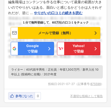
編集職場はコンテンツを作る仕事について裁量の範囲が大き
いのでやりがいはある。面白いと感じるかどうかは人それぞ
れだが、逆に ...
やりがいの口コミの続きを読む
１分で無料登録して、60万社の口コミをチェック
メールで登録（無料）
Google
Yahoo!
で登録
で登録
ライター
40代前半男性
正社員
年収1,300万円
新卒入社 10
年以上 (投稿時に在職)
2021年度
投稿日:
2021-07-27
（記事番号:
875599
）
参考になった
0
不適切な投稿として報告