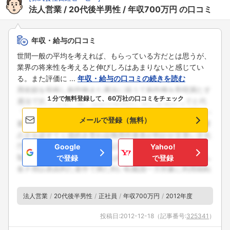
法人営業
20代後半男性
年収700万円
の口コミ
年収・給与の口コミ
世間一般の平均を考えれば、もらっている方だとは思うが、
業界の将来性を考えると伸びしろはあまりないと感じてい
る。また評価に ...
年収・給与の口コミの続きを読む
１分で無料登録して、60万社の口コミをチェック
メールで登録（無料）
Google
Yahoo!
で登録
で登録
法人営業
20代後半男性
正社員
年収700万円
2012年度
投稿日:
2012-12-18
（記事番号:
325341
）