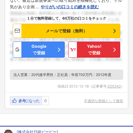
ない。最近は新規事業への取り組みを積極化しており、ヤル
気があり企画 ...
やりがいの口コミの続きを読む
１分で無料登録して、60万社の口コミをチェック
メールで登録（無料）
Google
Yahoo!
で登録
で登録
法人営業
20代後半男性
正社員
年収700万円
2012年度
投稿日:
2012-12-18
（記事番号:
325342
）
参考になった
0
不適切な投稿として報告
[
株式会社日経ビーピー
]