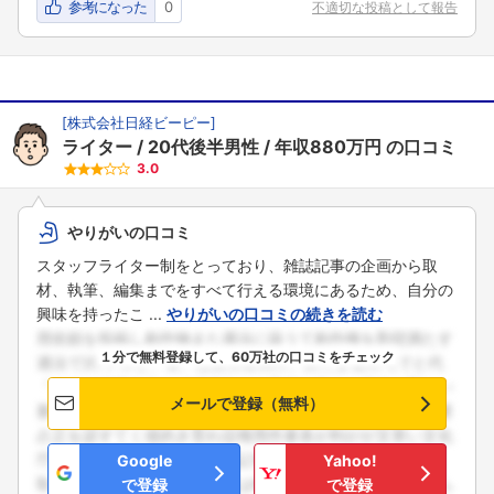
参考になった
0
不適切な投稿として報告
[
株式会社日経ビーピー
]
ライター
20代後半男性
年収880万円
の口コミ
3.0
やりがいの口コミ
スタッフライター制をとっており、雑誌記事の企画から取
材、執筆、編集までをすべて行える環境にあるため、自分の
興味を持ったこ ...
やりがいの口コミの続きを読む
１分で無料登録して、60万社の口コミをチェック
メールで登録（無料）
Google
Yahoo!
フォローしました
で登録
で登録