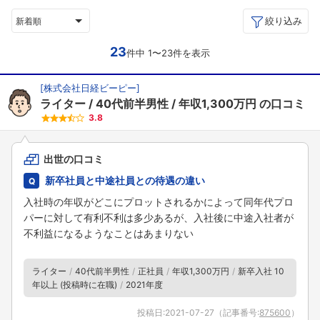
絞り込み
新着順
23
件中 1〜23件を表示
[
株式会社日経ビーピー
]
ライター
40代前半男性
年収1,300万円
の口コミ
3.8
出世の口コミ
新卒社員と中途社員との待遇の違い
入社時の年収がどこにプロットされるかによって同年代プロ
パーに対して有利不利は多少あるが、入社後に中途入社者が
不利益になるようなことはあまりない
ライター
40代前半男性
正社員
年収1,300万円
新卒入社 10
年以上 (投稿時に在職)
2021年度
投稿日:
2021-07-27
（記事番号:
875600
）