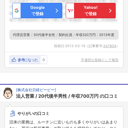
Google
Yahoo!
で登録
で登録
代理店営業
30代後半女性
契約社員
年収520万円
2013年度
投稿日:
2013-03-19
（記事番号:
347834
）
参考になった
0
不適切な投稿として報告
[
株式会社日経ビーピー
]
法人営業
20代後半男性
年収700万円
の口コミ
やりがいの口コミ
旧来の業務は、ルーチンに近いものも多くやりがいはあまり