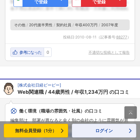
で登録
で登録
その他
20代後半男性
契約社員
年収400万円
2007年度
投稿日:
2010-08-11
（記事番号:
88277
）
参考になった
0
不適切な投稿として報告
[
株式会社日経ビーピー
]
Web関連職
44歳男性
年収1,234万円
の口コミ
働く環境（職場の雰囲気・社風）の口コミ

編集部は、部署が異なると全く別の会社のように雰囲気が異
なる。部署によっては専門性が非常に高いため、ある意味オ
無料会員登録（1分）
ログイン
タク的な人が ...
働く環境の口コミの続きを読む