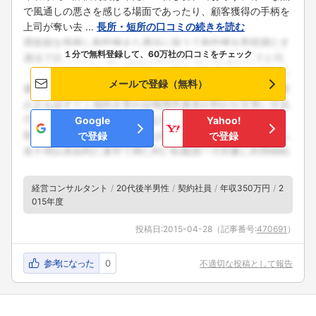
で風通しの悪さを感じる場面であったり、顧客獲得の手柄を
上司が奪い去 ...
長所・短所の口コミの続きを読む
１分で無料登録して、60万社の口コミをチェック
メールで登録（無料）
Google
Yahoo!
で登録
で登録
経営コンサルタント
20代後半男性
契約社員
年収350万円
2
015年度
投稿日:
2015-04-28
（記事番号:
470691
）
参考になった
0
不適切な投稿として報告