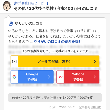
[
株式会社日経ビーピー
]
その他
20代後半男性
年収400万円
の口コミ
やりがいの口コミ
いろいろなところに取材に行けるので仕事は非常に面白く、
やりがいがある。社名を伝えれば、たいがい取材には応じて
もらえるので ...
やりがいの口コミの続きを読む
１分で無料登録して、60万社の口コミをチェック
メールで登録（無料）
Google
Yahoo!
で登録
で登録
その他
20代後半男性
契約社員
年収400万円
2007年度
投稿日:
2010-08-11
（記事番号:
88278
）