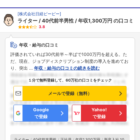
[
株式会社日経ビーピー
]
ライター
40代前半男性
年収1,300万円
の口コミ
3.8
年収・給与の口コミ
評価されていれば30代前半～半ばで1000万円を超える。た
だ、現在、ジョブディスクリプション制度の導入を進めてお
り、突出 ...
年収・給与の口コミの続きを読む
１分で無料登録して、60万社の口コミをチェック
メールで登録（無料）
Google
Yahoo!
で登録
で登録
ライター
40代前半男性
正社員
年収1,300万円
新卒入社 10