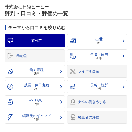
株式会社日経ビーピー
評判・口コミ・評価の一覧
テーマから口コミを絞り込む
出世
すべて
1件
年収・給与
退職理由
4件
働く環境
ライバル企業
6件
残業・休日出勤
長所・短所
2件
2件
やりがい
女性の働きやすさ
7件
転職後のギャップ
経営者の評価
1件