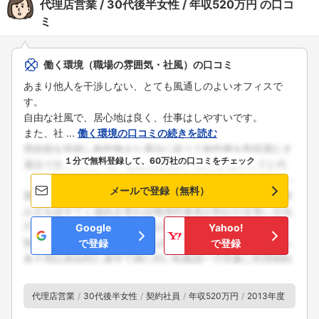
代理店営業
30代後半女性
年収520万円
の口コ
ミ
働く環境（職場の雰囲気・社風）の口コミ
あまり他人を干渉しない、とても風通しのよいオフィスで
す。
自由な社風で、居心地は良く、仕事はしやすいです。
また、社 ...
働く環境の口コミの続きを読む
１分で無料登録して、60万社の口コミをチェック
メールで登録（無料）
Google
Yahoo!
で登録
で登録
代理店営業
30代後半女性
契約社員
年収520万円
2013年度