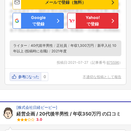
メールで登録（無料）
Google
Yahoo!
で登録
で登録
ライター
40代前半男性
正社員
年収1,300万円
新卒入社 10
年以上 (投稿時に在職)
2021年度
投稿日:
2021-07-27
（記事番号:
875596
）
参考になった
0
不適切な投稿として報告
[
株式会社日経ビーピー
]
経営企画
20代後半男性
年収350万円
の口コミ
3.0