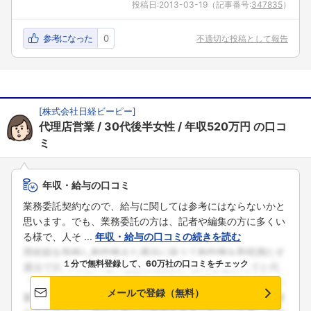
投稿日:
2013-03-19
（記事番号:
347835
）
参考になった
0
不適切な投稿として報告
[
株式会社日経ビーピー
]
代理店営業
30代後半女性
年収520万円
の口コ
ミ
年収・給与の口コミ
業務委託契約なので、給与に関しては参考にはならないかと
思います。でも、業務委託の方は、記者や編集の方に多くい
る様で、人そ ...
年収・給与の口コミの続きを読む
１分で無料登録して、60万社の口コミをチェック
メールで登録（無料）