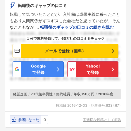
転職後のギャップの口コミ
転職して気づいたことだが、入社前は成果主義に移ったこと
もあり人間関係がギスギスした会社だと思っていたが、そん
なこともなか ...
転職後のギャップの口コミの続きを読む
１分で無料登録して、60万社の口コミをチェック
メールで登録（無料）
Google
Yahoo!
で登録
で登録
経営企画
20代後半男性
契約社員
年収350万円
2016年度
投稿日:
2016-12-03
（記事番号:
633467
）
参考になった
0
不適切な投稿として報告