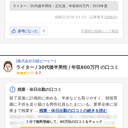
ライター
30代後半男性
正社員
年収800万円
2015年度
投稿日:
2016-03-03
（記事番号:
558819
）
参考になった
0
不適切な投稿として報告
[
株式会社日経ビーピー
]
ライター
30代後半男性
年収800万円
の口コミ
2.7
残業・休日出勤の口コミ
校了直後に計画的に休める。半休なども取りやすく、朝保育
園に子供を送り届ける男性社員もたまにいる。業界全体に深
夜まで残業す ...
残業・休日出勤の口コミの続きを読む
１分で無料登録して、60万社の口コミをチェック