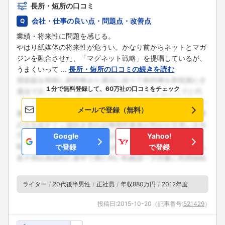
長所・短所の口コミ
会社・仕事の良い点・問題点・改善点
業績・将来性に問題を感じる。
やはり紙媒体の将来性が危うい。かなり前からネットとマガ
ジンを融合させた、「マグネット戦略」を提唱しているが、
うまくいって ...
長所・短所の口コミの続きを読む
１分で無料登録して、60万社の口コミをチェック
メールで登録（無料）
Google
Yahoo!
で登録
で登録
ライター
20代後半男性
正社員
年収880万円
2012年度
投稿日:
2015-10-20
（記事番号:
521429
）