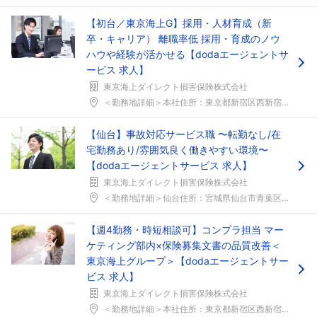
【初台／東京海上G】採用・人材育成（新
卒・キャリア） 離職率低 採用・育成のノウ
ハウや経験が活かせる【dodaエージェントサ
ービス 求人】
東京海上ダイレクト損害保険株式会社
＜勤務地詳細＞本社住所：東京都新宿区西新宿3-20...
【仙台】事故対応サービス職 〜転勤なし/在
宅勤務あり/雰囲気良く働きやすい環境〜
【dodaエージェントサービス 求人】
東京海上ダイレクト損害保険株式会社
＜勤務地詳細＞仙台住所：宮城県仙台市青葉区一番町2...
【週4勤務・時短相談可】コンプラ担当 マー
ケティング部内×保険募集文書の品質改善＜
東京海上グループ＞【dodaエージェントサー
ビス 求人】
東京海上ダイレクト損害保険株式会社
＜勤務地詳細＞本社住所：東京都新宿区西新宿3-20...