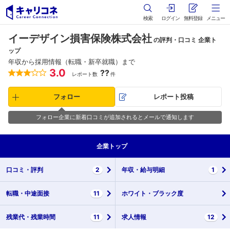
検索
ログイン
無料登録
メニュー
イーデザイン損害保険株式会社
の評判・口コミ 企業ト
ップ
年収から採用情報（転職・新卒就職）まで
3.0
??
レポート数
件
フォロー
レポート投稿
フォロー企業に新着口コミが追加されるとメールで通知します
企業
トップ
口コミ・
評判
2
年収・
給与明細
1
転職・
中途面接
11
ホワイト・
ブラック度
残業代・
残業時間
11
求人情報
12