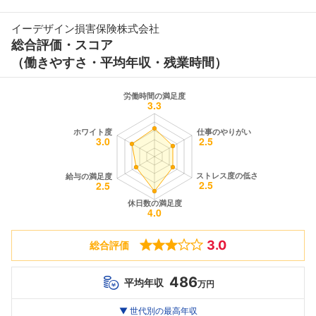
イーデザイン損害保険株式会社
総合評価・スコア
（働きやすさ・平均年収・残業時間）
3.0
総合評価
486
平均年収
万円
世代別
20代
▼ 世代別の最高年収
30代
40代