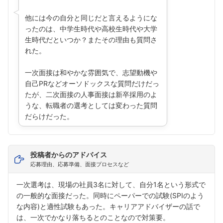
他には今の自分と同じだと言えるようにな
ったのは、中学生時代や高校生時代や大学
生時代だといつか？またその理由も質問さ
れた。
一次面接は和やかな雰囲気で、志望動機や
自己PRなどオーソドックスな質問だけだっ
たが、二次面接の人事面接は新卒採用のよ
うな、転職者の選考としては変わった質問
だらけだった。
投稿者からのアドバイス
応募理由、応募準備、面接プロセスなど
一次選考は、現場の社員3名に対して、自分1名という形式で
の一般的な面接だった。同時にペーパーでの試験(SPIのよう
フォローしました
な内容)と適性試験もあった。キャリアアドバイザーの話で
こちらの企業もフォローしませんか？
は、一次でかなり落ちるとのことなので対策要。