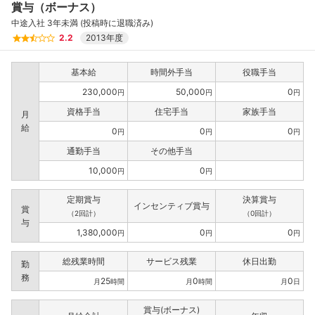
賞与（ボーナス）
中途入社 3年未満 (投稿時に退職済み)
2.2
2013年度
基本給
時間外手当
役職手当
230,000
50,000
0
円
円
円
資格手当
住宅手当
家族手当
月
給
0
0
0
円
円
円
通勤手当
その他手当
10,000
0
円
円
定期賞与
決算賞与
インセンティブ賞与
賞
（2回計）
（0回計）
与
1,380,000
0
0
円
円
円
総残業時間
サービス残業
休日出勤
勤
務
25
0
0
月
時間
月
時間
月
日
賞与(ボーナス)