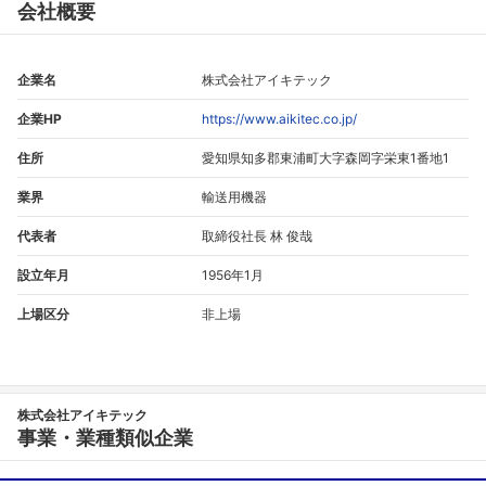
会社概要
企業名
株式会社アイキテック
企業HP
https://www.aikitec.co.jp/
住所
愛知県知多郡東浦町大字森岡字栄東1番地1
業界
輸送用機器
代表者
取締役社長 林 俊哉
設立年月
1956年1月
上場区分
非上場
株式会社アイキテック
事業・業種類似企業