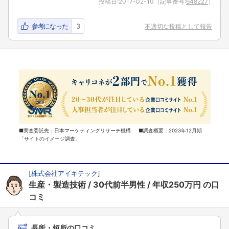
投稿日:
2017-02-10
（記事番号:
648227
）
参考になった
3
不適切な投稿として報告
■実査委託先：日本マーケティングリサーチ機構 ■調査概要：2023年12月期
「サイトのイメージ調査」
[
株式会社アイキテック
]
生産・製造技術
30代前半男性
年収250万円
の口
コミ
長所・短所の口コミ