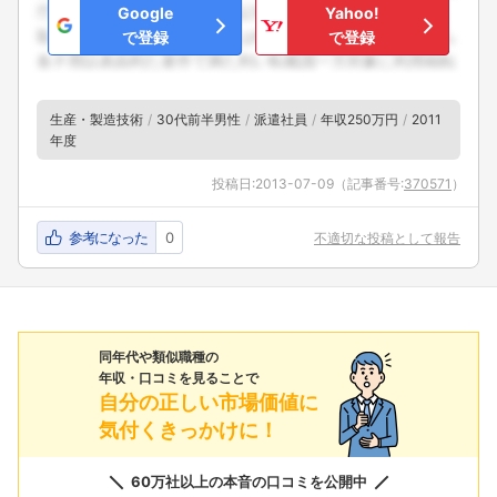
Google
Yahoo!
で登録
で登録
生産・製造技術
30代前半男性
派遣社員
年収250万円
2011
年度
投稿日:
2013-07-09
（記事番号:
370571
）
参考になった
0
不適切な投稿として報告
同年代や類似職種の
年収・口コミを見ることで
自分の正しい市場価値に
気付くきっかけに！
60万社以上の本音の口コミを公開中