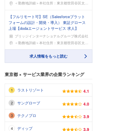
勤務地
＜勤務地詳細＞本社住所：東京都世田谷区太子堂4-1
【フルリモート可】SE（Salesforceプラット
フォームの設計・開発・導入） 東証グロース
上場【dodaエージェントサービス 求人】
ブリッジインターナショナルグループ株式会社
勤務地
＜勤務地詳細＞本社住所：東京都世田谷区太子堂4-1
求人情報をもっと読む
東京都
×
サービス業界
の企業ランキング
ラストリゾート
4.1
サングローブ
4.0
テクノプロ
3.9
ディップ
3.9