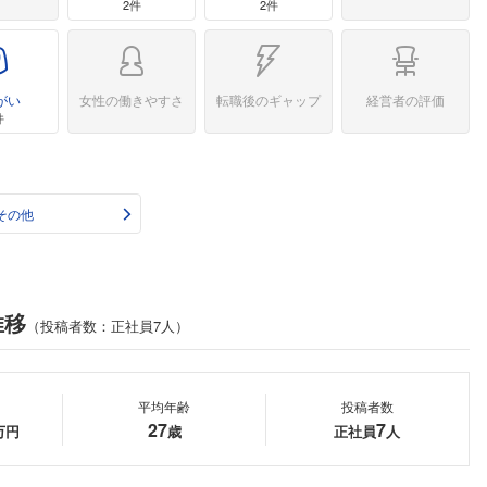
2件
2件
がい
女性の働きやすさ
転職後のギャップ
経営者の評価
件
その他
推移
（投稿者数：正社員7人）
平均年齢
投稿者数
27
7
万円
歳
正社員
人