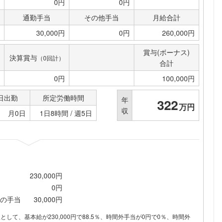
0円
0円
通勤手当
その他手当
月給合計
30,000円
0円
260,000円
賞与(ボーナス)
決算賞与
（0回計）
合計
0円
100,000円
日出勤
所定労働時間
年
322
万円
収
月0日
1日8時間 / 週5日
230,000円
0円
の手当
30,000円
内訳として、基本給が230,000円で88.5％、時間外手当が0円で0％、時間外