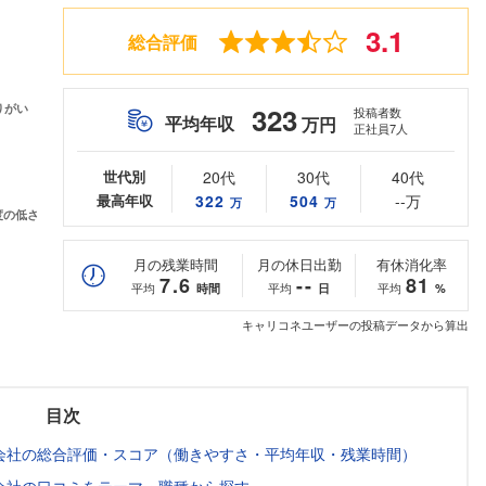
3.1
総合評価
323
投稿者数
平均年収
万円
正社員7人
世代別
20代
30代
40代
最高年収
322
504
--万
万
万
月の残業時間
月の休日出勤
有休消化率
7.6
--
81
平均
平均
平均
時間
日
%
キャリコネユーザーの投稿データから算出
目次
会社の総合評価・スコア（働きやすさ・平均年収・残業時間）