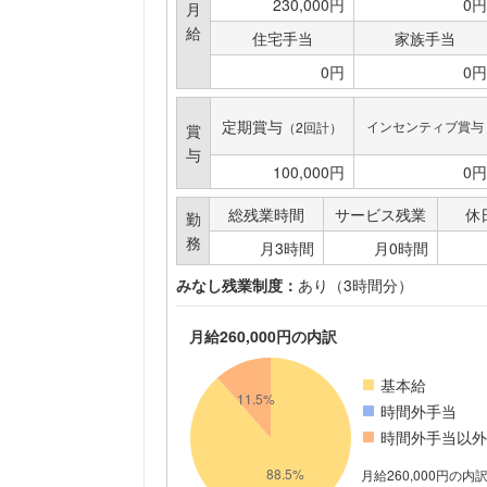
230,000円
0円
月
給
住宅手当
家族手当
0円
0円
定期賞与
インセンティブ賞与
（2回計）
賞
与
100,000円
0円
総残業時間
サービス残業
休
勤
務
月3時間
月0時間
みなし残業制度：
あり（3時間分）
月給260,000円の内訳
基本給
時間外手当
時間外手当以外
月給260,000円の