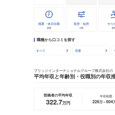
残業・休日出勤
長所・短所
やり
2件
1件
3
職種から口コミを探す
すべて
営業
ブリッジインターナショナルグループ株式会社の
平均年収と年齢別・役職別の年収
投稿者の平均年収
年収範囲
322.7
226
504
万～
万円