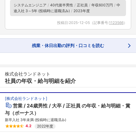
システムエンジニア
40代後半男性
正社員
年収600万円
中
こちらの企業もフォローしませんか？
途入社 3～5年 (投稿時に退職済み)
2023年度
投稿日:
2025-12-05
（記事番号:
1123566
）
残業・休日出勤の評判・口コミを読む
株式会社ランドネット
社員の年収・給与明細を紹介
[
株式会社ランドネット
]
営業
24歳男性
大卒
正社員
の年収・給与明細・賞
与（ボーナス）
新卒入社 3年未満 (投稿時に退職済み)
4.2
2022年度