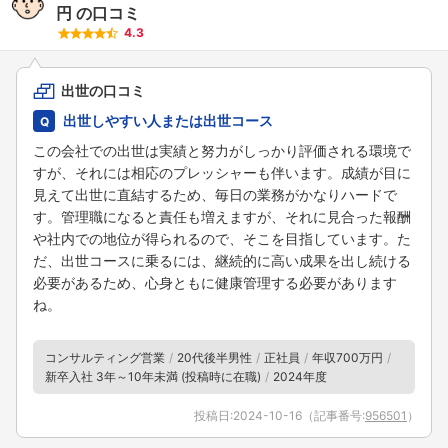
円
の口コミ
4.3
出世の口コミ
出世しやすい人または出世コース
この会社での出世は実績と努力がしっかり評価される環境で
すが、それには相応のプレッシャーも伴います。成績が目に
見えて出世に直結するため、毎日の業務がかなりハードで
す。管理職になると責任も増えますが、それに見合った報酬
や社内での地位が得られるので、そこを目指しています。た
だ、出世コースに乗るには、継続的に高い成果を出し続ける
必要があるため、心身ともに健康管理する必要があります
ね。
コンサルティング営業
20代後半男性
正社員
年収700万円
新卒入社 3年～10年未満 (投稿時に在職)
2024年度
投稿日:
2024-10-16
（記事番号:
956501
）