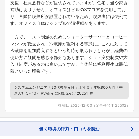
支援、社員旅行などが提供されていますが、住宅手当や家賃
補助はありません。オフィスはビルの3フロアを使用してお
り、各階に喫煙所が設置されているため、喫煙者には便利で
す。オフィス自体はシンプルで清潔感があります。
一方で、コスト削減のためにウォーターサーバーとコーヒー
マシンが撤去され、冷蔵庫が混雑する事態に。これに対して
冷蔵庫を追加購入するという対応が取られましたが、経費の
使い方に疑問を感じる部分もあります。シフト変更制度や大
入り制度があるのは良い点ですが、全体的に福利厚生は最低
限といった印象です。
システムエンジニア
30代後半女性
正社員
年収900万円
中
途入社 5～10年 (投稿時に退職済み)
2025年度
投稿日:
2025-12-06
（記事番号:
1123592
）
働く環境の評判・口コミを読む