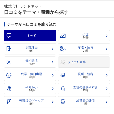
株式会社ランドネット
口コミをテーマ・職種から探す
テーマから口コミを絞り込む
出世
すべて
14件
退職理由
年収・給与
5件
21件
働く環境
ライバル企業
36件
残業・休日出勤
長所・短所
26件
6件
やりがい
女性の働きやすさ
34件
17件
転職後のギャップ
経営者の評価
8件
1件