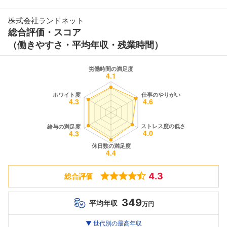
株式会社ランドネット
総合評価・スコア
（働きやすさ・平均年収・残業時間）
4.3
総合評価
349
平均年収
万円
世代別
20代
▼ 世代別の最高年収
30代
40代