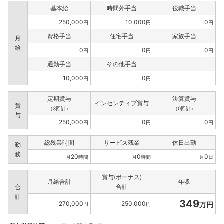
基本給
時間外手当
役職手当
250,000
10,000
0
円
円
円
資格手当
住宅手当
家族手当
月
給
0
0
0
円
円
円
通勤手当
その他手当
10,000
0
円
円
定期賞与
決算賞与
インセンティブ賞与
賞
（3回計）
（0回計）
与
250,000
0
0
円
円
円
総残業時間
サービス残業
休日出勤
勤
務
20
0
0
月
時間
月
時間
月
日
賞与(ボーナス)
月給合計
年収
合計
合
計
349
270,000
250,000
万円
円
円