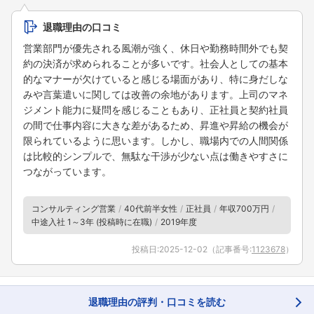
退職理由の口コミ
営業部門が優先される風潮が強く、休日や勤務時間外でも契
約の決済が求められることが多いです。社会人としての基本
的なマナーが欠けていると感じる場面があり、特に身だしな
みや言葉遣いに関しては改善の余地があります。上司のマネ
ジメント能力に疑問を感じることもあり、正社員と契約社員
の間で仕事内容に大きな差があるため、昇進や昇給の機会が
限られているように思います。しかし、職場内での人間関係
は比較的シンプルで、無駄な干渉が少ない点は働きやすさに
つながっています。
コンサルティング営業
40代前半女性
正社員
年収700万円
中途入社 1～3年 (投稿時に在職)
2019年度
投稿日:
2025-12-02
（記事番号:
1123678
）
退職理由の評判・口コミを読む