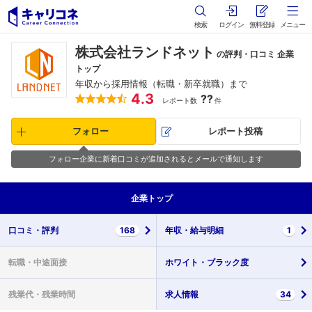
検索
ログイン
無料登録
メニュー
株式会社ランドネット
の評判・口コミ 企業
トップ
年収から採用情報（転職・新卒就職）まで
4.3
??
レポート数
件
フォロー
レポート投稿
フォロー企業に新着口コミが追加されるとメールで通知します
企業
トップ
口コミ・
評判
168
年収・
給与明細
1
転職・
中途面接
ホワイト・
ブラック度
残業代・
残業時間
求人情報
34