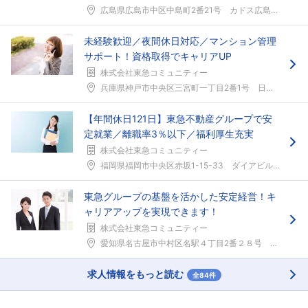
広島県広島市中区中島町2番21号 カドス広島平和公...
未経験歓迎／夜間休日対応／マンション管理
サポート！資格取得でキャリアUP
株式会社東急コミュニティー
兵庫県神戸市中央区三宮町一丁目2番1号 日住神戸三...
【年間休日121日】東急不動産グループで安
定就業／離職率3％以下／福利厚生充実
株式会社東急コミュニティー
福岡県福岡市中央区赤坂1-15-33 ダイアビル福...
東急グループの基盤を活かした安定経営！キ
ャリアアップを実現できます！
株式会社東急コミュニティー
愛知県名古屋市中村区名駅４丁目2番２８号 名古屋第...
求人情報をもっと読む
全84件