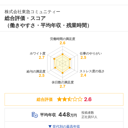
株式会社東急コミュニティー
総合評価・スコア
（働きやすさ・平均年収・残業時間）
2.6
総合評価
投稿者数
448
平均年収
万円
正社員51人
世代別
20代
▼ 世代別の最高年収
30代
40代