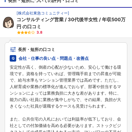
長所・短所についての評判・口コミ
[
株式会社東急コミュニティー
]
コンサルティング営業
30代後半女性
年収500万
円
の口コミ
3.8
長所・短所の口コミ
会社・仕事の良い点・問題点・改善点
安定性が高く、倒産の心配が少ないため、安心して働ける環
境です。資格を持っていれば、管理職手前までの昇進が可能
で、給与水準もマンション管理業界では高めです。ただし、
人材育成や業務の標準化が進んでおらず、部署や担当するマ
ンションによっては業務負担に大きな差があります。特に、
能力の高い社員に業務が集中しがちで、その結果、負担が大
きくなった社員が退職するケースも見受けられます。
また、公共住宅の入札においては利益率が低下しており、会
社としての付加価値を高める必要があります。ストックビジ
ネスとしての成長が見込まれる一方で、マンパワーの不足が