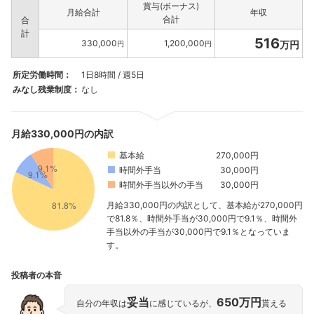
賞与(ボーナス)
月給合計
年収
合計
合
計
516
330,000
1,200,000
万円
円
円
所定労働時間：
1日8時間 / 週5日
みなし残業制度：
なし
月給330,000円の内訳
基本給
270,000円
時間外手当
30,000円
時間外手当以外の手当
30,000円
月給330,000円の内訳として、基本給が270,000円
で81.8％、時間外手当が30,000円で9.1％、時間外
手当以外の手当が30,000円で9.1％となっていま
す。
投稿者の本音
妥当
650万円
自分の年収は
に感じているが、
貰える