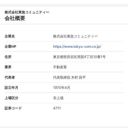
株式会社東急コミュニティー
会社概要
企業名
株式会社東急コミュニティー
企業HP
https://www.tokyu-com.co.jp/
住所
東京都世田谷区用賀4丁目10番1号
業界
不動産業
代表者
代表取締役 木村 昌平
設立年月
1970年4月
上場区分
非上場
証券コード
4711