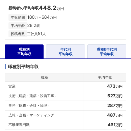
448.2
投稿者の平均年収
万円
180
684
年収範囲
万～
万円
28.2
平均年齢
歳
51
投稿者数
正社員
人
職種別
年代別
職種&年代別
平均年収
平均年収
平均年収
職種別平均年収
職種
平均年収
473
営業
万円
527
技術（建設・建築・設備工事）
万円
287
事務（財務・会計・経理）
万円
487
広報・企画・マーケティング
万円
461
不動産専門職
万円