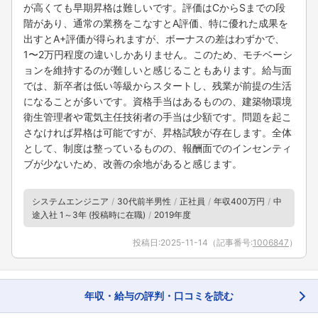
が高くても早期昇格は難しいです。評価はCからSまでの段
階があり、通常の業務をこなすとA評価、特に優れた成果を
出すとA+評価が得られますが、ボーナスの差はわずかで、
1〜2万円程度の違いしかありません。このため、モチベーシ
ョンを維持するのが難しいと感じることもあります。給与面
では、新卒者は低い等級からスタートし、残業が前提の生活
になることが多いです。資格手当はあるものの、建築物環境
衛生管理者や電気主任技術者の手当は少額です。問題を起こ
さなければ昇格は可能ですが、昇格試験が存在します。全体
として、制度は整っているものの、報酬面でのインセンティ
ブが少ないため、改善の余地があると感じます。
システムエンジニア
30代前半男性
正社員
年収400万円
中
途入社 1～3年 (投稿時に在職)
2019年度
投稿日:
2025-11-14
（記事番号:
1006847
）
年収・給与の評判・口コミを読む