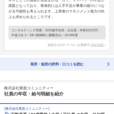
フォローしました
課題となっており、将来的には人手不足が事業の縮小につな
がる可能性も考えられます。上席者のマネジメント能力の向
こちらの企業もフォローしませんか？
上も求められるところです。
コンサルティング営業
30代後半女性
正社員
年収500万円
中途入社 3～5年 (投稿時に退職済み)
2019年度
投稿日:
2025-11-14
（記事番号:
1007095
）
長所・短所の評判・口コミを読む
株式会社東急コミュニティー
社員の年収・給与明細を紹介
[
株式会社東急コミュニティー
]