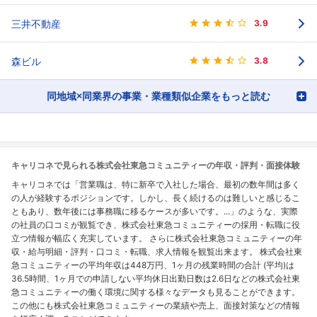
三井不動産
3.9
森ビル
3.8
同地域×同業界の事業・業種類似企業をもっと読む
キャリコネで見られる株式会社東急コミュニティーの年収・評判・面接体験
キャリコネでは「営業職は、特に新卒で入社した場合、最初の数年間は多く
の人が経験するポジションです。しかし、長く続けるのは難しいと感じるこ
ともあり、数年後には事務職に移るケースが多いです。...」のような、実際
の社員の口コミが観覧でき、株式会社東急コミュニティーの採用・転職に役
立つ情報が幅広く充実しています。 さらに株式会社東急コミュニティーの年
収・給与明細・評判・口コミ・転職、求人情報を観覧出来ます。 株式会社東
急コミュニティーの平均年収は448万円、1ヶ月の残業時間の合計 (平均)は
36.5時間、1ヶ月での申請しない平均休日出勤日数は2.6日などの株式会社東
急コミュニティーの働く環境に関する様々なデータも見ることができます。
この他にも株式会社東急コミュニティーの業績や売上、面接対策などの情報