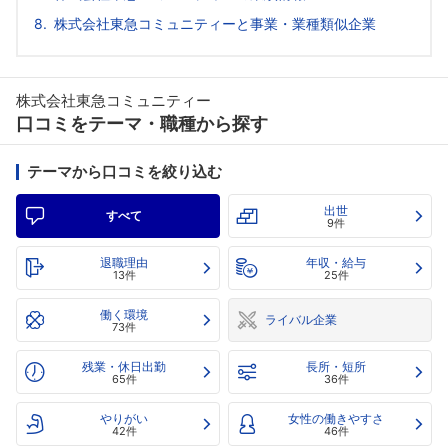
株式会社東急コミュニティーと事業・業種類似企業
株式会社東急コミュニティー
口コミをテーマ・職種から探す
テーマから口コミを絞り込む
出世
すべて
9件
退職理由
年収・給与
13件
25件
働く環境
ライバル企業
73件
残業・休日出勤
長所・短所
65件
36件
やりがい
女性の働きやすさ
42件
46件