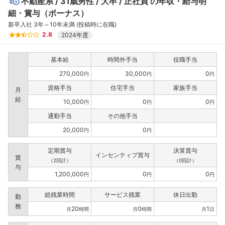
不動産系
31歳男性
大卒
正社員
の年収・給与明
細・賞与（ボーナス）
新卒入社 3年～10年未満 (投稿時に在職)
2.8
2024年度
基本給
時間外手当
役職手当
270,000
30,000
0
円
円
円
資格手当
住宅手当
家族手当
月
給
10,000
0
0
円
円
円
通勤手当
その他手当
20,000
0
円
円
定期賞与
決算賞与
インセンティブ賞与
賞
（2回計）
（0回計）
与
1,200,000
0
0
円
円
円
総残業時間
サービス残業
休日出勤
勤
務
20
0
1
月
時間
月
時間
月
日