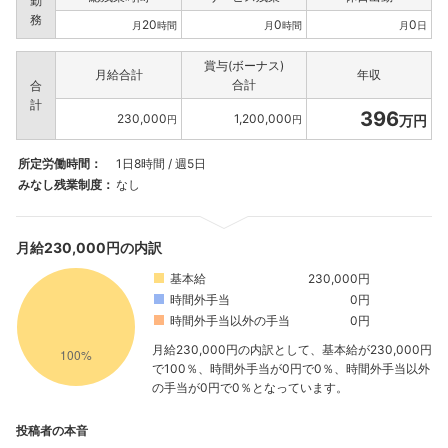
勤
務
20
0
0
月
時間
月
時間
月
日
賞与(ボーナス)
月給合計
年収
合計
合
計
396
230,000
1,200,000
万円
円
円
所定労働時間：
1日8時間 / 週5日
みなし残業制度：
なし
月給230,000円の内訳
基本給
230,000円
時間外手当
0円
時間外手当以外の手当
0円
月給230,000円の内訳として、基本給が230,000円
で100％、時間外手当が0円で0％、時間外手当以外
の手当が0円で0％となっています。
投稿者の本音