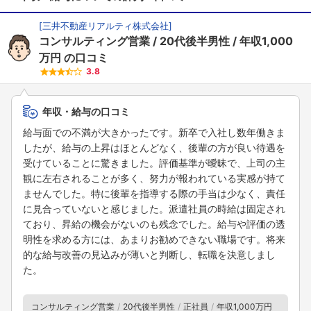
[
三井不動産リアルティ株式会社
]
コンサルティング営業
20代後半男性
年収1,000
万円
の口コミ
3.8
年収・給与の口コミ
給与面での不満が大きかったです。新卒で入社し数年働きま
したが、給与の上昇はほとんどなく、後輩の方が良い待遇を
受けていることに驚きました。評価基準が曖昧で、上司の主
観に左右されることが多く、努力が報われている実感が持て
ませんでした。特に後輩を指導する際の手当は少なく、責任
に見合っていないと感じました。派遣社員の時給は固定され
ており、昇給の機会がないのも残念でした。給与や評価の透
明性を求める方には、あまりお勧めできない職場です。将来
的な給与改善の見込みが薄いと判断し、転職を決意しまし
た。
コンサルティング営業
20代後半男性
正社員
年収1,000万円