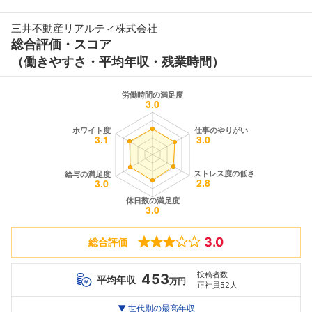
三井不動産リアルティ株式会社
総合評価・スコア
（働きやすさ・平均年収・残業時間）
3.0
総合評価
投稿者数
453
平均年収
万円
正社員52人
世代別
20代
▼ 世代別の最高年収
30代
40代