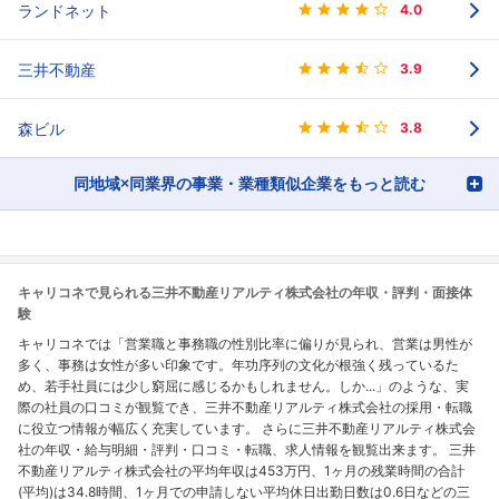
ランドネット
4.0
三井不動産
3.9
森ビル
3.8
同地域×同業界の事業・業種類似企業をもっと読む
キャリコネで見られる三井不動産リアルティ株式会社の年収・評判・面接体
験
キャリコネでは「営業職と事務職の性別比率に偏りが見られ、営業は男性が
多く、事務は女性が多い印象です。年功序列の文化が根強く残っているた
め、若手社員には少し窮屈に感じるかもしれません。しか...」のような、実
際の社員の口コミが観覧でき、三井不動産リアルティ株式会社の採用・転職
に役立つ情報が幅広く充実しています。 さらに三井不動産リアルティ株式会
社の年収・給与明細・評判・口コミ・転職、求人情報を観覧出来ます。 三井
不動産リアルティ株式会社の平均年収は453万円、1ヶ月の残業時間の合計
(平均)は34.8時間、1ヶ月での申請しない平均休日出勤日数は0.6日などの三