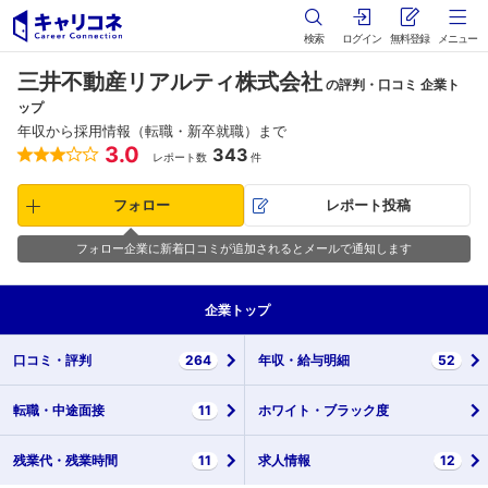
検索
ログイン
無料登録
メニュー
三井不動産リアルティ株式会社
の評判・口コミ 企業ト
ップ
年収から採用情報（転職・新卒就職）まで
3.0
343
レポート数
件
フォロー
レポート投稿
フォロー企業に新着口コミが追加されるとメールで通知します
企業
トップ
口コミ・
評判
264
年収・
給与明細
52
転職・
中途面接
11
ホワイト・
ブラック度
残業代・
残業時間
11
求人情報
12