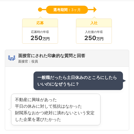
選考期間：
3ヶ月
応募
入社
応募時の年収
入社後の年収
250
250
万円
万円
面接官にされた印象的な質問と回答
面接官：役員
一般職だったら土日休みのところにしたら
いいのになぜうちに？
不動産に興味があった
平日の休みに対して抵抗はなかった
財閥系なおかつ絶対に潰れないという安定
した企業を選びたかった