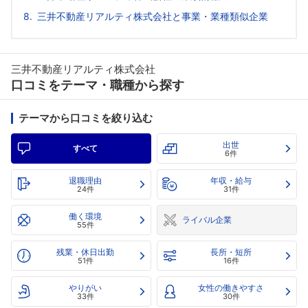
三井不動産リアルティ株式会社と事業・業種類似企業
三井不動産リアルティ株式会社
口コミをテーマ・職種から探す
テーマから口コミを絞り込む
出世
すべて
6件
退職理由
年収・給与
24件
31件
働く環境
ライバル企業
55件
残業・休日出勤
長所・短所
51件
16件
やりがい
女性の働きやすさ
33件
30件