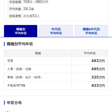
156
980
年収範囲
万～
万円
28.2
平均年齢
歳
52
投稿者数
正社員
人
職種別
年代別
職種&年代別
平均年収
平均年収
平均年収
職種別平均年収
職種
平均年収
483
営業
万円
495
人事・総務・法務
万円
335
事務（財務・会計・経理）
万円
433
不動産専門職
万円
年収分布
(人)