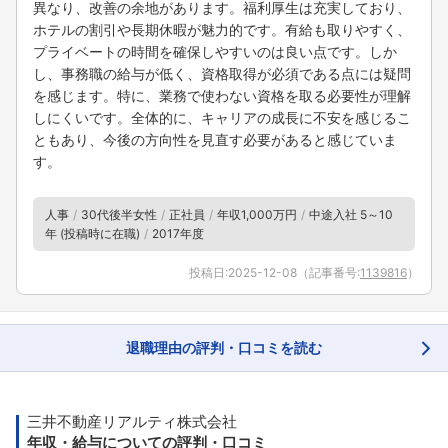
異なり、改善の余地があります。福利厚生は充実しており、
ホテルの割引や長期休暇が魅力的です。有給も取りやすく、
プライベートの時間を確保しやすいのは良い点です。しか
し、事務職の給与が低く、資格取得が必須である点には疑問
を感じます。特に、業務で使わない資格を取る必要性が理解
しにくいです。全体的に、キャリアの成長に不安を感じるこ
ともあり、今後の方向性を見直す必要があると感じていま
す。
人事
30代後半女性
正社員
年収1,000万円
中途入社 5～10
年 (投稿時に在職)
2017年度
投稿日:
2025-12-08
（記事番号:
1139816
）
退職理由の評判・口コミを読む
三井不動産リアルティ株式会社
年収・給与についての評判・口コミ