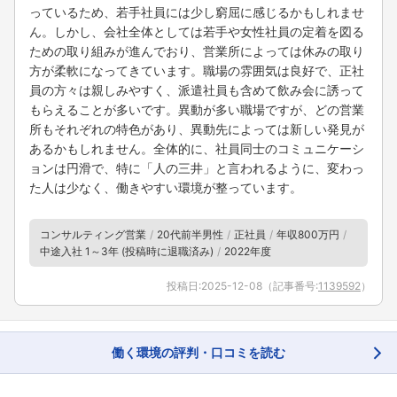
っているため、若手社員には少し窮屈に感じるかもしれませ
ん。しかし、会社全体としては若手や女性社員の定着を図る
ための取り組みが進んでおり、営業所によっては休みの取り
方が柔軟になってきています。職場の雰囲気は良好で、正社
員の方々は親しみやすく、派遣社員も含めて飲み会に誘って
もらえることが多いです。異動が多い職場ですが、どの営業
所もそれぞれの特色があり、異動先によっては新しい発見が
あるかもしれません。全体的に、社員同士のコミュニケーシ
ョンは円滑で、特に「人の三井」と言われるように、変わっ
た人は少なく、働きやすい環境が整っています。
コンサルティング営業
20代前半男性
正社員
年収800万円
中途入社 1～3年 (投稿時に退職済み)
2022年度
投稿日:
2025-12-08
（記事番号:
1139592
）
働く環境の評判・口コミを読む