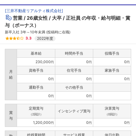
[
三井不動産リアルティ株式会社
]
営業
26歳女性
大卒
正社員
の年収・給与明細・賞
与（ボーナス）
新卒入社 3年～10年未満 (投稿時に在職)
3.3
2022年度
基本給
時間外手当
役職手当
230,000
0
0
円
円
円
資格手当
住宅手当
家族手当
月
給
0
0
0
円
円
円
通勤手当
その他手当
0
0
円
円
定期賞与
決算賞与
インセンティブ賞与
賞
（2回計）
（0回計）
与
1,200,000
0
0
円
円
円
総残業時間
サービス残業
休日出勤