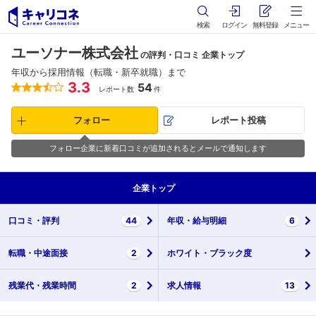
検索
ログイン
無料登録
メニュー
ユーソナー株式会社
の評判・口コミ 企業トップ
年収から採用情報（転職・新卒就職）まで
3.3
54
レポート数
件
フォロー
レポート投稿
フォロー企業に新着口コミが追加されるとメールで通知します
企業
トップ
口コミ・
評判
44
年収・
給与明細
6
転職・
中途面接
2
ホワイト・
ブラック度
残業代・
残業時間
2
求人情報
13