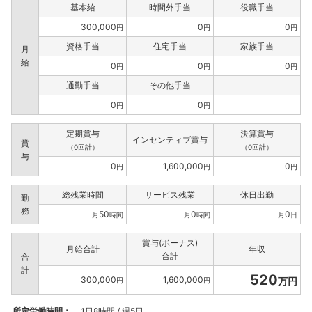
基本給
時間外手当
役職手当
300,000
0
0
円
円
円
資格手当
住宅手当
家族手当
月
給
0
0
0
円
円
円
通勤手当
その他手当
0
0
円
円
定期賞与
決算賞与
インセンティブ賞与
賞
（0回計）
（0回計）
与
0
1,600,000
0
円
円
円
総残業時間
サービス残業
休日出勤
勤
務
50
0
0
月
時間
月
時間
月
日
賞与(ボーナス)
月給合計
年収
合計
合
計
520
300,000
1,600,000
万円
円
円
所定労働時間：
1日8時間 / 週5日