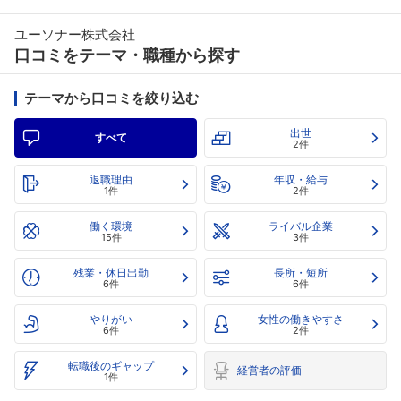
ユーソナー株式会社
口コミをテーマ・職種から探す
テーマから口コミを絞り込む
出世
すべて
2件
退職理由
年収・給与
1件
2件
働く環境
ライバル企業
15件
3件
残業・休日出勤
長所・短所
6件
6件
やりがい
女性の働きやすさ
6件
2件
転職後のギャップ
経営者の評価
1件