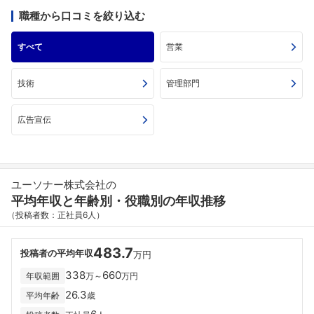
職種から口コミを絞り込む
すべて
営業
技術
管理部門
広告宣伝
ユーソナー株式会社の
平均年収と年齢別・役職別の年収推移
（投稿者数：正社員6人）
483.7
投稿者の平均年収
万円
338
660
年収範囲
万～
万円
26.3
平均年齢
歳