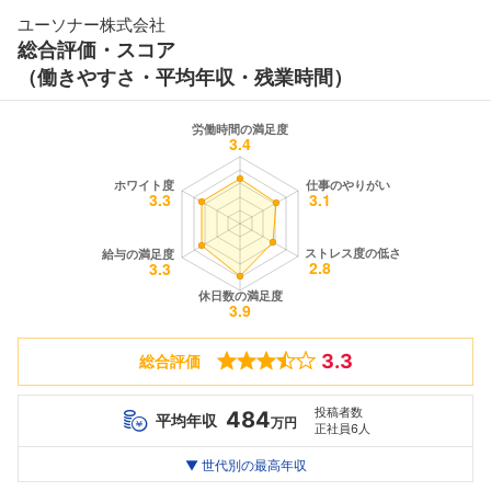
ユーソナー株式会社
総合評価・スコア
（働きやすさ・平均年収・残業時間）
3.3
総合評価
投稿者数
484
平均年収
万円
正社員6人
世代別
20代
▼ 世代別の最高年収
30代
40代
最高年収
520
660
--万
万
万