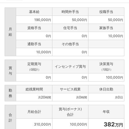
基本給
時間外手当
役職手当
190,000
50,000
50,000
円
円
円
資格手当
住宅手当
家族手当
月
給
0
0
10,000
円
円
円
通勤手当
その他手当
10,000
0
円
円
定期賞与
決算賞与
インセンティブ賞与
賞
（0回計）
（1回計）
与
0
0
100,000
円
円
円
総残業時間
サービス残業
休日出勤
勤
務
20
0
0
月
時間
月
時間
月
日
賞与(ボーナス)
月給合計
年収
合計
合
計
382
310,000
100,000
万円
円
円