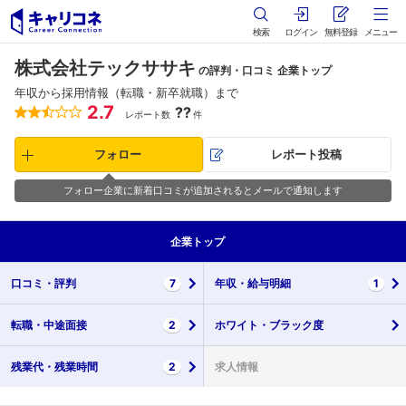
検索
ログイン
無料登録
メニュー
株式会社テックササキ
の評判・口コミ 企業トップ
年収から採用情報（転職・新卒就職）まで
2.7
??
レポート数
件
フォロー
レポート投稿
フォロー企業に新着口コミが追加されるとメールで通知します
企業
トップ
口コミ・
評判
7
年収・
給与明細
1
転職・
中途面接
2
ホワイト・
ブラック度
残業代・
残業時間
2
求人情報