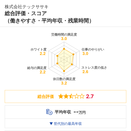
株式会社テックササキ
総合評価・スコア
（働きやすさ・平均年収・残業時間）
2.7
総合評価
--
平均年収
万円
世代別
20代
▼ 世代別の最高年収
30代
40代
最高年収
--万
382
--万
万