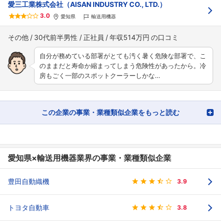
愛三工業株式会社（AISAN INDUSTRY CO., LTD.）
3.0
愛知県
輸送用機器
その他
30代前半男性
正社員
年収514万円
自分が務めている部署がとても汚く暑く危険な部署で、こ
のままだと寿命か縮まってしまう危険性があったから。冷
房もごく一部のスポットクーラーしかな…
この企業の事業・業種類似企業をもっと読む
愛知県×輸送用機器業界の事業・業種類似企業
豊田自動織機
3.9
トヨタ自動車
3.8