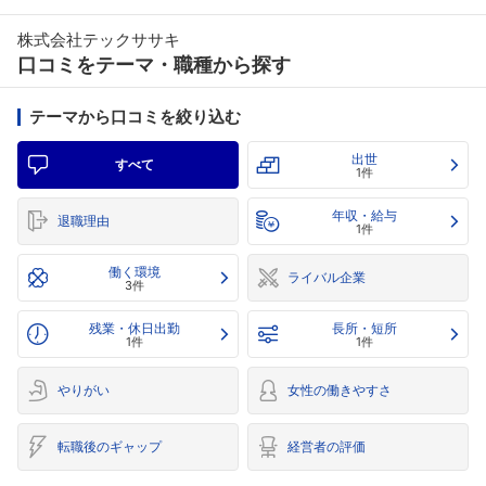
株式会社テックササキ
口コミをテーマ・職種から探す
テーマから口コミを絞り込む
出世
すべて
1件
年収・給与
退職理由
1件
働く環境
ライバル企業
3件
残業・休日出勤
長所・短所
1件
1件
やりがい
女性の働きやすさ
転職後のギャップ
経営者の評価