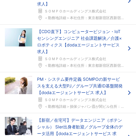
求人】
ＳＯＭＰＯホールディングス株式会社
＜勤務地詳細＞本社住所：東京都新宿区西新宿1-26...
【CDO直下】コンピュータービジョン・IoT
センシングエンジニア 社会課題解決／介護×
ロボティクス【dodaエージェントサービス
求人】
ＳＯＭＰＯホールディングス株式会社
＜勤務地詳細＞本社住所：東京都新宿区西新宿1-26...
フォローしました
PM・システム要件定義 SOMPOの新サービ
こちらの企業もフォローしませんか？
スを支える大型PJ／グループ共通ID基盤開発
【dodaエージェントサービス 求人】
ＳＯＭＰＯホールディングス株式会社
＜勤務地詳細＞損保ジャパン霞が関ビル住所：東京都千...
【新宿／在宅可】データエンジニア（ポテン
シャル） SIer出身者歓迎／グループ全体のデ
ータ活用【dodaエージェントサービス 求