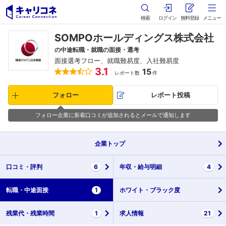
検索
ログイン
無料登録
メニュー
SOMPOホールディングス株式会社
の中途転職・就職の面接・選考
面接選考フロー、就職難易度、入社難易度
3.1
15
レポート数
件
フォロー
レポート投稿
フォロー企業に新着口コミが追加されるとメールで通知します
企業
トップ
口コミ・
評判
6
年収・
給与明細
4
転職・
中途面接
1
ホワイト・
ブラック度
残業代・
残業時間
1
求人情報
21