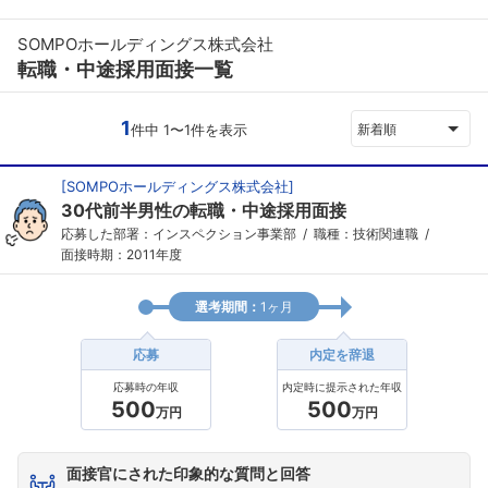
SOMPOホールディングス株式会社
転職・中途採用面接一覧
1
件中 1〜1件を表示
新着順
[
SOMPOホールディングス株式会社
]
30代前半男性の転職・中途採用面接
応募した部署：インスペクション事業部
職種：技術関連職
面接時期：2011年度
選考期間：
1ヶ月
応募
内定を辞退
応募時の年収
内定時に提示された年収
500
500
万円
万円
面接官にされた印象的な質問と回答