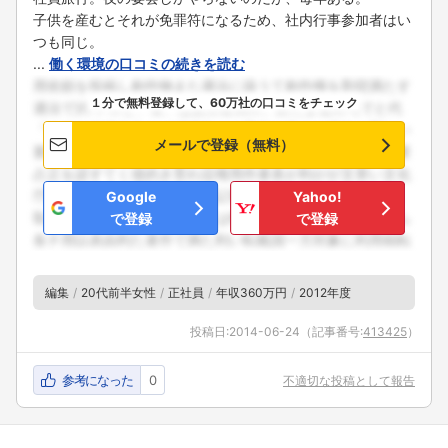
子供を産むとそれが免罪符になるため、社内行事参加者はい
つも同じ。
...
働く環境の口コミの続きを読む
１分で無料登録して、60万社の口コミをチェック
メールで登録（無料）
Google
Yahoo!
で登録
で登録
編集
20代前半女性
正社員
年収360万円
2012年度
投稿日:
2014-06-24
（記事番号:
413425
）
参考になった
0
不適切な投稿として報告