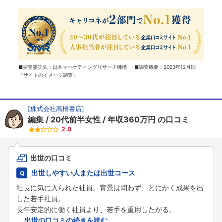
■実査委託先：日本マーケティングリサーチ機構 ■調査概要：2023年12月期
「サイトのイメージ調査」
[
株式会社高橋書店
]
編集
20代前半女性
年収360万円
の口コミ
2.0
出世の口コミ
出世しやすい人または出世コース
社長に気に入られた社員。背景は問わず、とにかく成果を出
した若手社員。
長年安定的に働く社員より、若手を重用したがる。
...
出世の口コミの続きを読む