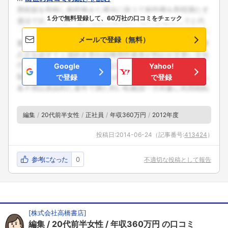
１分で無料登録して、60万社の口コミをチェック
メールで登録（無料）
Google
Yahoo!
で登録
で登録
編集
20代前半女性
正社員
年収360万円
2012年度
投稿日:
2014-06-24
（記事番号:
413424
）
参考になった
0
不適切な投稿として報告
[
株式会社高橋書店
]
編集
20代前半女性
年収360万円
の口コミ