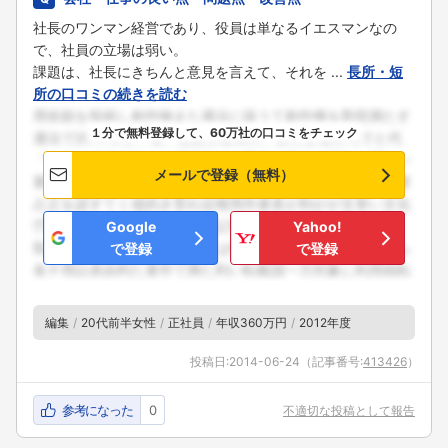
社長のワンマン経営であり、役員は単なるイエスマンなの
で、社員の立場は弱い。
課題は、社長にきちんと意見を言えて、それを ...
長所・短
所の口コミの続きを読む
１分で無料登録して、60万社の口コミをチェック
メールで登録（無料）
Google
Yahoo!
で登録
で登録
フォローしました
編集
20代前半女性
正社員
年収360万円
2012年度
こちらの企業もフォローしませんか？
投稿日:
2014-06-24
（記事番号:
413426
）
参考になった
0
不適切な投稿として報告