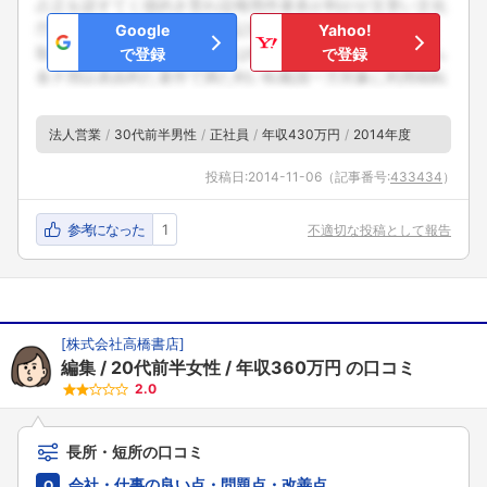
Google
Yahoo!
で登録
で登録
法人営業
30代前半男性
正社員
年収430万円
2014年度
投稿日:
2014-11-06
（記事番号:
433434
）
参考になった
1
不適切な投稿として報告
[
株式会社高橋書店
]
編集
20代前半女性
年収360万円
の口コミ
2.0
長所・短所の口コミ
会社・仕事の良い点・問題点・改善点