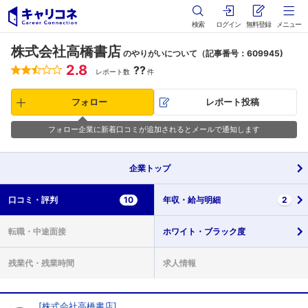
検索
ログイン
無料登録
メニュー
株式会社高橋書店
のやりがいについて（記事番号：609945)
2.8
??
レポート数
件
フォロー
レポート投稿
フォロー企業に新着口コミが追加されるとメールで通知します
企業
トップ
口コミ・
評判
10
年収・
給与明細
2
転職・
中途面接
ホワイト・
ブラック度
残業代・
残業時間
求人情報
[
株式会社高橋書店
]