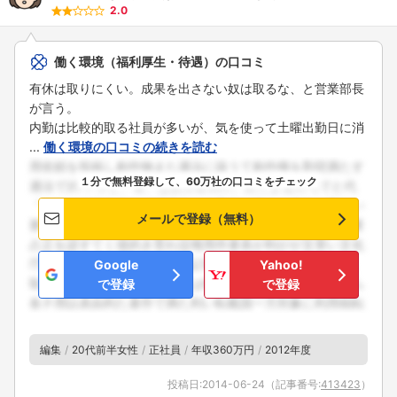
2.0
働く環境（福利厚生・待遇）の口コミ
有休は取りにくい。成果を出さない奴は取るな、と営業部長
が言う。
内勤は比較的取る社員が多いが、気を使って土曜出勤日に消
...
働く環境の口コミの続きを読む
１分で無料登録して、60万社の口コミをチェック
メールで登録（無料）
Google
Yahoo!
で登録
で登録
編集
20代前半女性
正社員
年収360万円
2012年度
投稿日:
2014-06-24
（記事番号:
413423
）