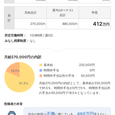
賞与(ボーナス)
月給合計
年収
合計
合
計
412
270,000
880,000
万円
円
円
所定労働時間：
1日8時間 / 週5日
みなし残業制度：
なし
月給270,000円の内訳
基本給
220,000円
時間外手当
0円
時間外手当以外の手当
50,000円
月給270,000円の内訳として、基本給が220,000円
で81.5％、時間外手当が0円で0％、時間外手当以外
の手当が50,000円で18.5％となっています。
投稿者の本音
不満
460万円
自分の年収は
に感じている。
貰えない