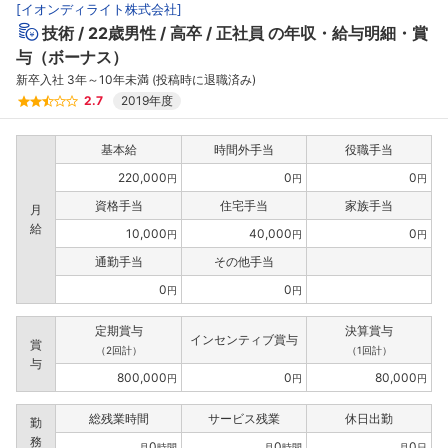
[
イオンディライト株式会社
]
技術
22歳男性
高卒
正社員
の年収・給与明細・賞
与（ボーナス）
新卒入社 3年～10年未満 (投稿時に退職済み)
2.7
2019年度
基本給
時間外手当
役職手当
220,000
0
0
円
円
円
資格手当
住宅手当
家族手当
月
給
10,000
40,000
0
円
円
円
通勤手当
その他手当
0
0
円
円
定期賞与
決算賞与
インセンティブ賞与
賞
（2回計）
（1回計）
与
800,000
0
80,000
円
円
円
総残業時間
サービス残業
休日出勤
勤
務
0
0
0
月
時間
月
時間
月
日