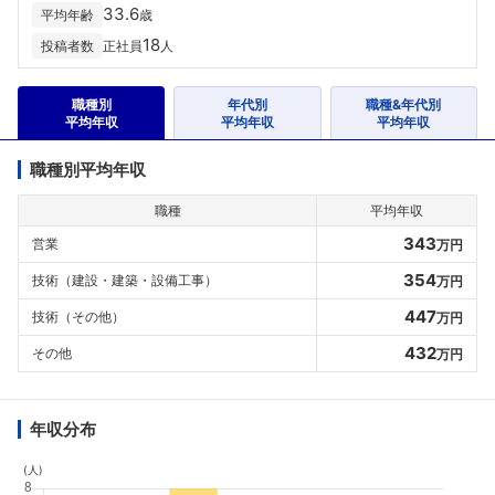
33.6
平均年齢
歳
18
投稿者数
正社員
人
職種別
年代別
職種&年代別
平均年収
平均年収
平均年収
職種別平均年収
職種
平均年収
343
営業
万円
354
技術（建設・建築・設備工事）
万円
447
技術（その他）
万円
432
その他
万円
年収分布
(人)