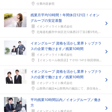
仕事内容参照
残業月平均10時間！年間休日121日！イオン
グループの安定基盤
イオンディライト株式会社
北海道札幌市中央区北12条西23丁目2番5号札幌市...
イオングループ 資格を活かし業界トップクラ
スの企業で働けます／残業10時間
イオンディライト株式会社
【イオンモール秋田店】〒010-1413 秋田県秋...
イオングループ 資格を活かし業界トップクラ
スの企業で働けます／残業10時間
イオンディライト株式会社
山形県の施設※山形県内の施設にて、居住地を考慮して...
平均残業10時間以内／イオングループ／働き
方
イオンディライト株式会社