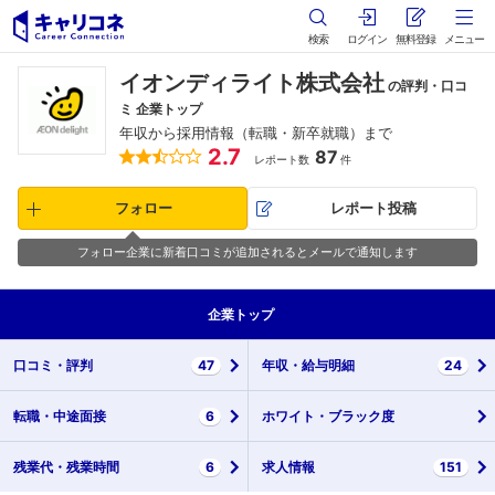
検索
ログイン
無料登録
メニュー
イオンディライト株式会社
の評判・口コ
ミ 企業トップ
年収から採用情報（転職・新卒就職）まで
2.7
87
レポート数
件
フォロー
レポート投稿
フォロー企業に新着口コミが追加されるとメールで通知します
企業
トップ
口コミ・
評判
47
年収・
給与明細
24
転職・
中途面接
6
ホワイト・
ブラック度
残業代・
残業時間
6
求人情報
151