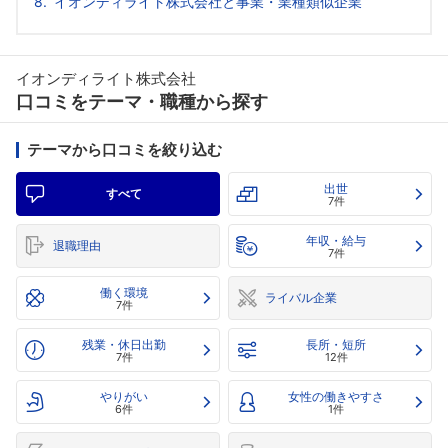
イオンディライト株式会社と事業・業種類似企業
イオンディライト株式会社
口コミをテーマ・職種から探す
テーマから口コミを絞り込む
出世
すべて
7件
年収・給与
退職理由
7件
働く環境
ライバル企業
7件
残業・休日出勤
長所・短所
7件
12件
やりがい
女性の働きやすさ
6件
1件