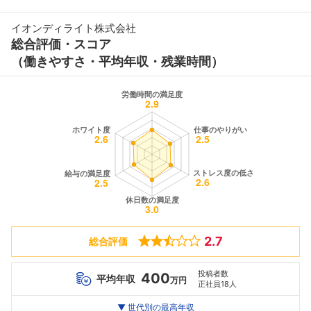
イオンディライト株式会社
総合評価・スコア
（働きやすさ・平均年収・残業時間）
2.7
総合評価
投稿者数
400
平均年収
万円
正社員18人
世代別
20代
▼ 世代別の最高年収
30代
40代