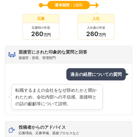
選考期間：
2週間
応募
入社
応募時の年収
入社後の年収
260
260
万円
万円
面接官にされた印象的な質問と回答
面接官：部長、管理部門
過去の経歴についての質問
転職するまえの会社をなぜ辞めたかと聞か
れたため、会社内部への不信感、面接時と
の話の齟齬等について説明。
投稿者からのアドバイス
応募理由、応募準備、面接プロセスなど