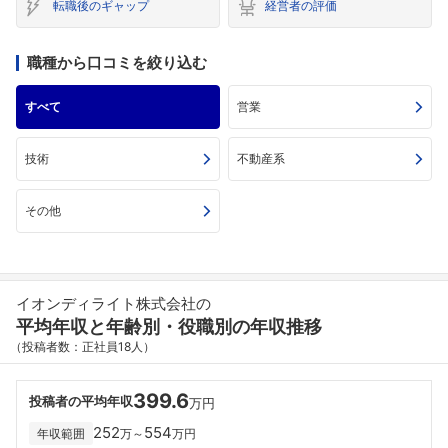
転職後のギャップ
経営者の評価
職種から口コミを絞り込む
すべて
営業
技術
不動産系
その他
イオンディライト株式会社の
平均年収と年齢別・役職別の年収推移
（投稿者数：正社員18人）
399.6
投稿者の平均年収
万円
252
554
年収範囲
万～
万円