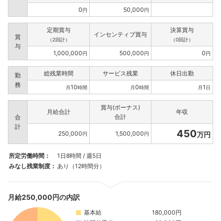
0
50,000
円
円
定期賞与
決算賞与
インセンティブ賞与
賞
（2回計）
（0回計）
与
1,000,000
500,000
0
円
円
円
総残業時間
サービス残業
休日出勤
勤
務
10
0
1
月
時間
月
時間
月
日
賞与(ボーナス)
月給合計
年収
合計
合
計
450
250,000
1,500,000
万円
円
円
所定労働時間：
1日8時間 / 週5日
みなし残業制度：
あり（12時間分）
月給250,000円の内訳
基本給
180,000円