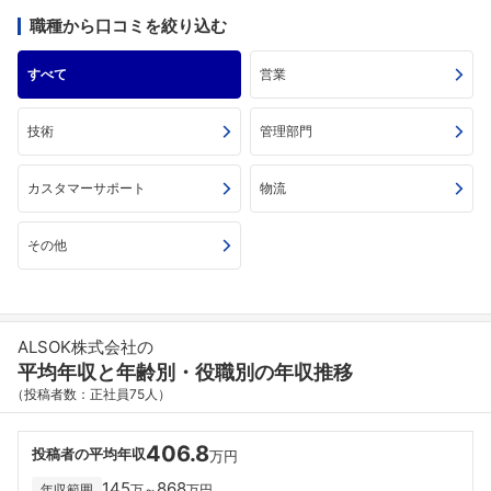
職種から口コミを絞り込む
すべて
営業
技術
管理部門
カスタマーサポート
物流
その他
ALSOK株式会社の
平均年収と年齢別・役職別の年収推移
（投稿者数：正社員75人）
406.8
投稿者の平均年収
万円
145
868
年収範囲
万～
万円