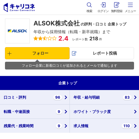
検索
ログイン
無料登録
メニュー
ALSOK株式会社
の評判・口コミ 企業トップ
年収から採用情報（転職・新卒就職）まで
2.4
218
レポート数
件
フォロー
レポート投稿
フォロー企業に新着口コミが追加されるとメールで通知します
企業
トップ
口コミ・
評判
96
年収・
給与明細
83
転職・
中途面接
9
ホワイト・
ブラック度
残業代・
残業時間
9
求人情報
110