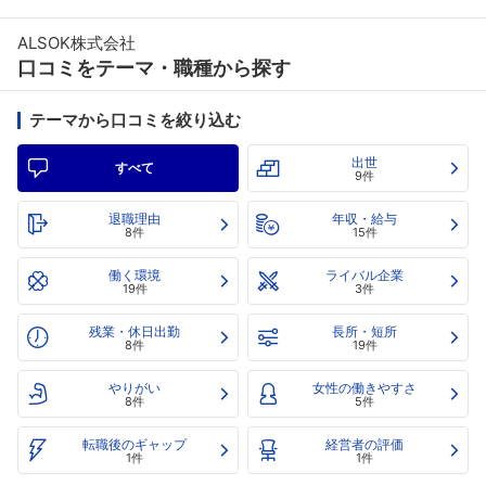
ALSOK株式会社
口コミをテーマ・職種から探す
テーマから口コミを絞り込む
出世
すべて
9件
退職理由
年収・給与
8件
15件
働く環境
ライバル企業
19件
3件
残業・休日出勤
長所・短所
8件
19件
やりがい
女性の働きやすさ
8件
5件
転職後のギャップ
経営者の評価
1件
1件