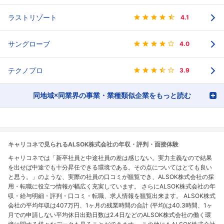
ラストリゾート
4.1
サングローブ
4.0
テクノプロ
3.9
同地域×同業界の事業・業種類似企業をもっと読む
キャリコネで見られるALSOK株式会社の年収・評判・面接体験
キャリコネでは「新卒社員と中途社員の差は感じない。実力主義なので結果
を出せば中途でも十分昇任できる環境である。その点についてはとても良い
と思う。」のような、実際の社員の口コミが観覧でき、ALSOK株式会社の採
用・転職に役立つ情報が幅広く充実しています。 さらにALSOK株式会社の年
収・給与明細・評判・口コミ・転職、求人情報を観覧出来ます。 ALSOK株式
会社の平均年収は407万円、1ヶ月の残業時間の合計 (平均)は40.3時間、1ヶ
月での申請しない平均休日出勤日数は2.4日などのALSOK株式会社の働く環