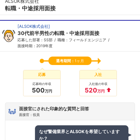
ALSOK株式会社
転職・中途採用面接
[
ALSOK株式会社
]
30代前半男性の転職・中途採用面接
応募した部署：SS部
職種：フィールドエンジニア
面接時期：2019年度
選考期間：
1ヶ月
応募
入社
応募時の年収
入社後の年収
500
520
万円
万円
面接官にされた印象的な質問と回答
面接官：役員
なぜ警備業界とALSOKを希望しています
か？