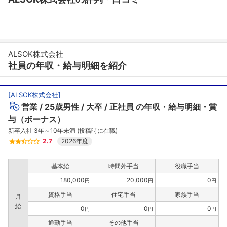
ALSOK株式会社
社員の年収・給与明細を紹介
[
ALSOK株式会社
]
営業
25歳男性
大卒
正社員
の年収・給与明細・賞
与（ボーナス）
新卒入社 3年～10年未満 (投稿時に在職)
2.7
2026年度
基本給
時間外手当
役職手当
180,000
20,000
0
円
円
円
資格手当
住宅手当
家族手当
月
給
0
0
0
円
円
円
通勤手当
その他手当