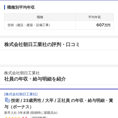
職種別平均年収
職種
平均年収
607
技術（建設・建築・設備工事）
万円
株式会社朝日工業社の評判・口コミ
株式会社朝日工業社
社員の年収・給与明細を紹介
[
株式会社朝日工業社
]
技術
23歳男性
大卒
正社員
の年収・給与明細・賞
与（ボーナス）
新卒入社 3年未満 (投稿時に退職済み)