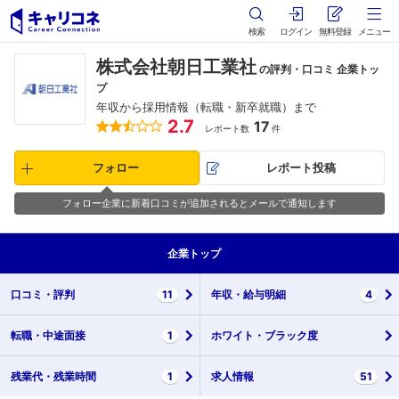
検索
ログイン
無料登録
メニュー
株式会社朝日工業社
の評判・口コミ 企業トッ
プ
年収から採用情報（転職・新卒就職）まで
2.7
17
レポート数
件
フォロー
レポート投稿
フォロー企業に新着口コミが追加されるとメールで通知します
企業
トップ
口コミ・
評判
11
年収・
給与明細
4
転職・
中途面接
1
ホワイト・
ブラック度
残業代・
残業時間
1
求人情報
51