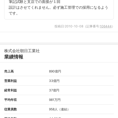
筆記試験と支店での面接が１回
設計はさせてくれません。必ず施工管理での採用になるよう
です。
投稿日:
2010-10-08
（記事番号:
106444
）
株式会社朝日工業社
業績情報
売上高
890億円
フォローしました
営業利益
33億円
こちらの企業もフォローしませんか？
経常利益
37億円
平均年収
981万円
従業員数
958人（連結）