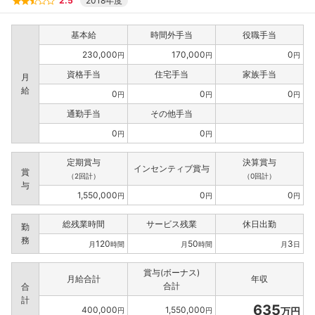
2.5
2018年度
基本給
時間外手当
役職手当
230,000
170,000
0
円
円
円
資格手当
住宅手当
家族手当
月
給
0
0
0
円
円
円
通勤手当
その他手当
0
0
円
円
定期賞与
決算賞与
インセンティブ賞与
賞
（2回計）
（0回計）
与
1,550,000
0
0
円
円
円
総残業時間
サービス残業
休日出勤
勤
務
120
50
3
月
時間
月
時間
月
日
賞与(ボーナス)
月給合計
年収
合計
合
計
635
400,000
1,550,000
万円
円
円