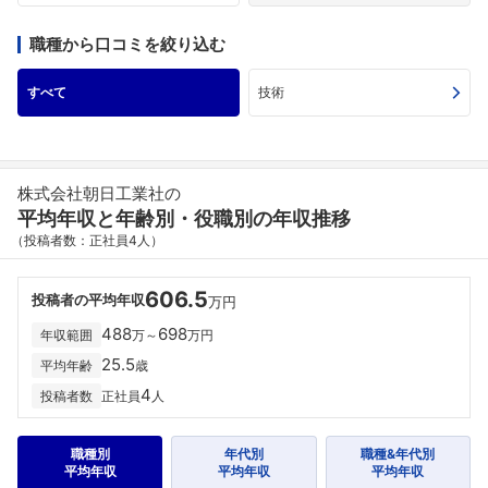
職種から口コミを絞り込む
すべて
技術
株式会社朝日工業社の
平均年収と年齢別・役職別の年収推移
（投稿者数：正社員4人）
606.5
投稿者の平均年収
万円
488
698
年収範囲
万～
万円
25.5
平均年齢
歳
4
投稿者数
正社員
人
職種別
年代別
職種&年代別
平均年収
平均年収
平均年収