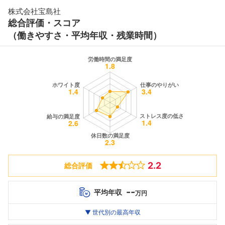
株式会社宝島社
総合評価・スコア
（働きやすさ・平均年収・残業時間）
2.2
総合評価
--
平均年収
万円
世代別
20代
▼ 世代別の最高年収
30代
40代
最高年収
--万
--万
--万