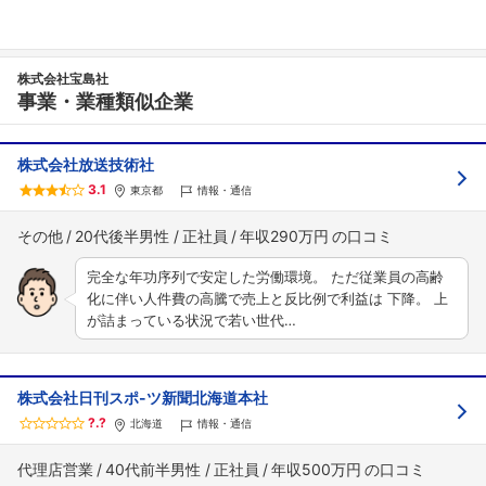
株式会社宝島社
事業・業種類似企業
株式会社放送技術社
3.1
東京都
情報・通信
その他
20代後半男性
正社員
年収290万円
完全な年功序列で安定した労働環境。 ただ従業員の高齢
化に伴い人件費の高騰で売上と反比例で利益は 下降。 上
が詰まっている状況で若い世代…
株式会社日刊スポ-ツ新聞北海道本社
?.?
北海道
情報・通信
代理店営業
40代前半男性
正社員
年収500万円