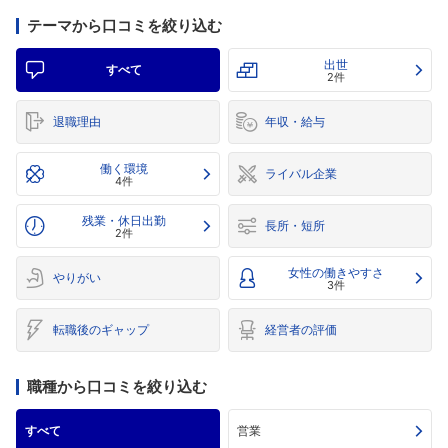
テーマから口コミを絞り込む
出世
すべて
2件
退職理由
年収・給与
働く環境
ライバル企業
4件
残業・休日出勤
長所・短所
2件
女性の働きやすさ
やりがい
3件
転職後のギャップ
経営者の評価
職種から口コミを絞り込む
すべて
営業