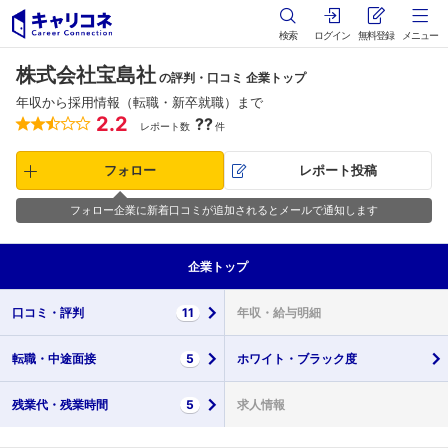
検索
ログイン
無料登録
メニュー
株式会社宝島社
の評判・口コミ 企業トップ
年収から採用情報（転職・新卒就職）まで
2.2
??
レポート数
件
フォロー
レポート投稿
フォロー企業に新着口コミが追加されるとメールで通知します
企業
トップ
口コミ・
評判
11
年収・
給与明細
転職・
中途面接
5
ホワイト・
ブラック度
残業代・
残業時間
5
求人情報